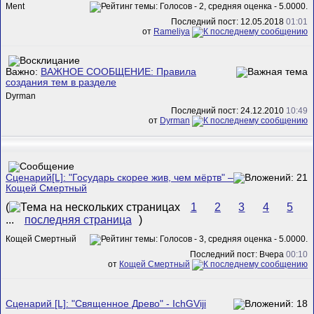
Ment
Последний пост: 12.05.2018
01:01
от
Rameliya
Важно:
ВАЖНОЕ СООБЩЕНИЕ: Правила
создания тем в разделе
Dyrman
Последний пост: 24.12.2010
10:49
от
Dyrman
Сценарий[L]: "Государь скорее жив, чем мёртв" –
Кощей Смертный
(
1
2
3
4
5
...
последняя страница
)
Кощей Смертный
Последний пост: Вчера
00:10
от
Кощей Смертный
Сценарий [L]: "Священное Древо" - IchGViji