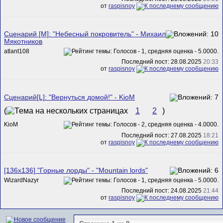
от
raspisnoy
Сценарий [M]: "Небесный покровитель" - Михаил
Мякотников
atlant108
Последний пост: 28.08.2025
20:33
от
raspisnoy
Сценарий[L]: "Вернуться домой!" - KioM
(
1
2
)
KioM
Последний пост: 27.08.2025
18:21
от
raspisnoy
[136x136] "Горные лорды" - "Mountain lords"
WizardNazyr
Последний пост: 24.08.2025
21:44
от
raspisnoy