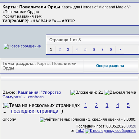
Карты: Повелители Орды
Карты для Heroes of Might and Magic V:
«Повелители Орды».
Формат названия тем:
ТИП[РАЗМЕР]: «НАЗВАНИЕ» — АВТОР
Страница 1 из 8
1
2
3
4
5
6
7
8
>
Темы раздела
: Карты: Повелители
Опции раздела
Орды
Важно:
Кампания: "Упорство
Самурая" - Izenhorn
(
1
2
3
4
5
...
последняя страница
)
Grigoriy
Последний пост: 08.05.2026
00:20
от
TrikZ