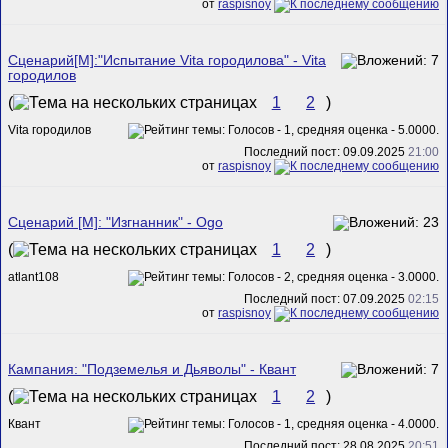
от
raspisnoy
Сценарий[M]:"Испытание Vita городилова" - Vita
городилов
(
1
2
)
Vita городилов
Последний пост: 09.09.2025
21:00
от
raspisnoy
Сценарий [M]: "Изгнанник" - Ogo
(
1
2
)
atlant108
Последний пост: 07.09.2025
02:15
от
raspisnoy
Кампания: "Подземелья и Дьяволы" - Квант
(
1
2
)
Квант
Последний пост: 28.08.2025
20:51