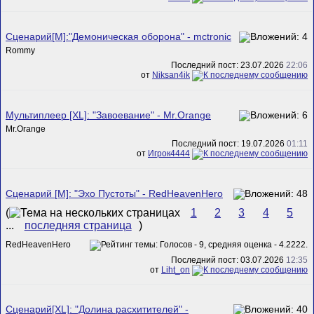
Сценарий[M]:"Демоническая оборона" - mctronic
Rommy
Последний пост: 23.07.2026
22:06
от
Niksan4ik
Мультиплеер [XL]: "Завоевание" - Mr.Orange
Mr.Orange
Последний пост: 19.07.2026
01:11
от
Игрок4444
Сценарий [M]: "Эхо Пустоты" - RedHeavenHero
(
1
2
3
4
5
...
последняя страница
)
RedHeavenHero
Последний пост: 03.07.2026
12:35
от
Liht_on
Сценарий[XL]: "Долина расхитителей" -