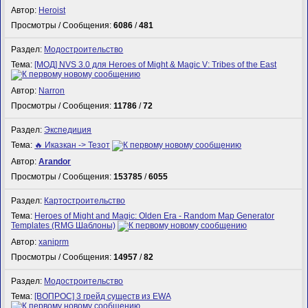
Автор:
Heroist
Просмотры / Сообщения:
6086
/
481
Раздел:
Модостроительство
Тема:
[МОД] NVS 3.0 для Heroes of Might & Magic V: Tribes of the East
Автор:
Narron
Просмотры / Сообщения:
11786
/
72
Раздел:
Экспедиция
Тема:
🔥 Иказкан -> Тезот
Автор:
Arandor
Просмотры / Сообщения:
153785
/
6055
Раздел:
Картостроительство
Тема:
Heroes of Might and Magic: Olden Era - Random Map Generator
Templates (RMG Шаблоны)
Автор:
xaniprm
Просмотры / Сообщения:
14957
/
82
Раздел:
Модостроительство
Тема:
[ВОПРОС] 3 грейд существ из EWA