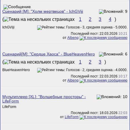
Сценарий [M]: "Холм мертвецов" - IchGViji
(
1
2
3
4
)
IchGViji
Последний пост: 22.03.2026
10:21
от
Albeng
Сценарий[M]: "Сердце Хаоса" - BlueHeavenHero
(
1
2
3
)
BlueHeavenHero
Последний пост: 22.03.2026
10:17
от
Albeng
Мультиплеер [XL]: "Волшебные просторы" -
LifeForm
LifeForm
Последний пост: 18.03.2026
22:03
от
LifeForm