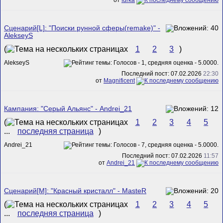
Сценарий[L]: "Поиски рунной сферы(remake)" -
AlekseyS
(
1
2
3
)
AlekseyS
Последний пост: 07.02.2026
22:30
от
Magnificent
Кампания: "Серый Альянс" - Andrei_21
(
1
2
3
4
5
...
последняя страница
)
Andrei_21
Последний пост: 07.02.2026
11:57
от
Andrei_21
Сценарий[M]: "Красный кристалл" - MasteR
(
1
2
3
4
5
...
последняя страница
)