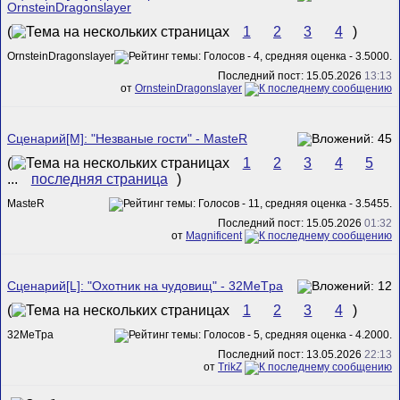
OrnsteinDragonslayer
(
1
2
3
4
)
OrnsteinDragonslayer
Последний пост: 15.05.2026
13:13
от
OrnsteinDragonslayer
Сценарий[M]: "Незваные гости" - MasteR
(
1
2
3
4
5
...
последняя страница
)
MasteR
Последний пост: 15.05.2026
01:32
от
Magnificent
Сценарий[L]: "Охотник на чудовищ" - 32MeTpa
(
1
2
3
4
)
32MeTpa
Последний пост: 13.05.2026
22:13
от
TrikZ