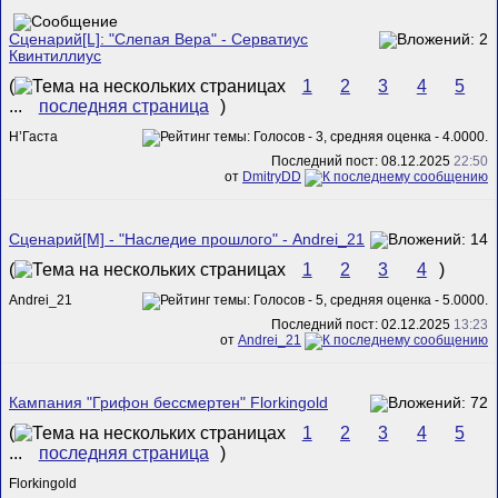
Сценарий[L]: "Слепая Вера" - Серватиус
Квинтиллиус
(
1
2
3
4
5
...
последняя страница
)
Н’Гаста
Последний пост: 08.12.2025
22:50
от
DmitryDD
Сценарий[M] - "Наследие прошлого" - Andrei_21
(
1
2
3
4
)
Andrei_21
Последний пост: 02.12.2025
13:23
от
Andrei_21
Кампания "Грифон бессмертен" Florkingold
(
1
2
3
4
5
...
последняя страница
)
Florkingold