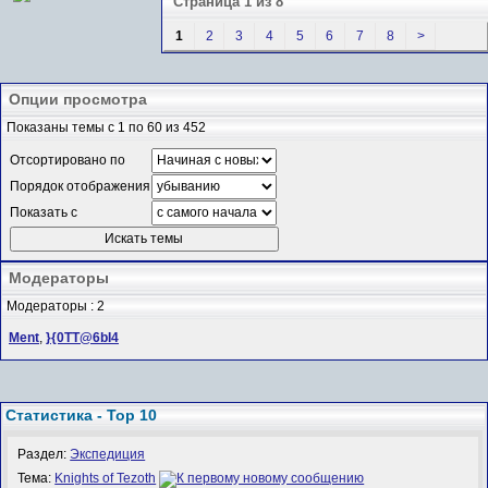
Страница 1 из 8
1
2
3
4
5
6
7
8
>
Опции просмотра
Показаны темы с 1 по 60 из 452
Отсортировано по
Порядок отображения
Показать с
Модераторы
Модераторы : 2
Ment
,
}{0TT@6bI4
Статистика - Top 10
Раздел:
Экспедиция
Тема:
Knights of Tezoth