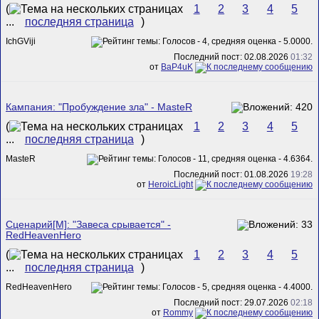
(
1
2
3
4
5
...
последняя страница
)
IchGViji
Последний пост: 02.08.2026
01:32
от
BaP4uK
Кампания: "Пробуждение зла" - MasteR
(
1
2
3
4
5
...
последняя страница
)
MasteR
Последний пост: 01.08.2026
19:28
от
HeroicLight
Сценарий[M]: "Завеса срывается" -
RedHeavenHero
(
1
2
3
4
5
...
последняя страница
)
RedHeavenHero
Последний пост: 29.07.2026
02:18
от
Rommy