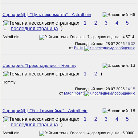
Сценарий[L]: "Путь некроманта" - AstralLein
(
1
2
3
4
5
...
последняя страница
)
AstralLein
Последний пост: 28.07.2026
16:32
от
ВиНи
Сценарий: "Грехопадение" - Rommy
(
1
2
)
Rommy
Последний пост: 28.07.2026
14:15
от
Magnificent
Сценарий[L]: "Рок Гримхейма" - AstralLein
(
1
2
3
4
5
...
последняя страница
)
AstralLein