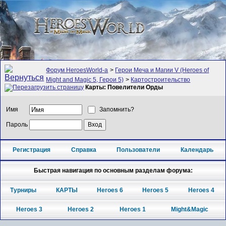
Форум HeroesWorld-а
>
Герои Меча и Магии V (Heroes of
Might and Magic 5, Герои 5)
>
Картостроительство
Карты: Повелители Орды
Имя
Запомнить?
Пароль
Регистрация
Справка
Пользователи
Календарь
Быстрая навигация по основным разделам форума:
Турниры
КАРТЫ
Heroes 6
Heroes 5
Heroes 4
Heroes 3
Heroes 2
Heroes 1
Might&Magic