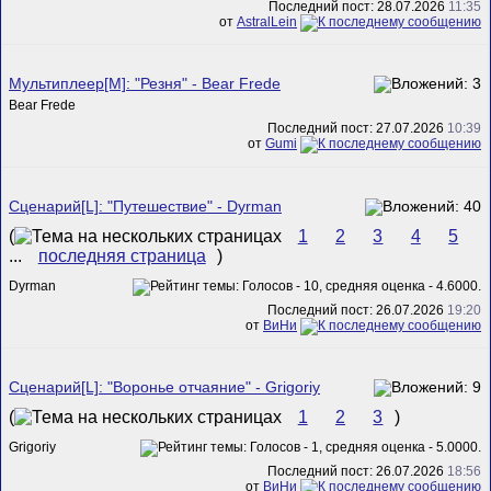
Последний пост: 28.07.2026
11:35
от
AstralLein
Мультиплеер[M]: "Резня" - Bear Frede
Bear Frede
Последний пост: 27.07.2026
10:39
от
Gumi
Сценарий[L]: "Путешествие" - Dyrman
(
1
2
3
4
5
...
последняя страница
)
Dyrman
Последний пост: 26.07.2026
19:20
от
ВиНи
Сценарий[L]: "Воронье отчаяние" - Grigoriy
(
1
2
3
)
Grigoriy
Последний пост: 26.07.2026
18:56
от
ВиНи