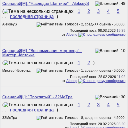
Сценарий[M]: "Наследие Шантири" - AlekseyS
(
1
2
3
4
5
...
последняя страница
)
AlekseyS
Последний пост: 08.03.2026
19:39
от
Albeng
Сценарий[M]: "Воспоминания мертвеца" -
Мистер Чёрточка
(
1
2
)
Мистер Чёрточка
Последний пост: 28.02.2026
11:02
от
Albeng
Сценарий[L]: "Проклятый" - 32MeTpa
(
1
2
3
4
5
...
последняя страница
)
32MeTpa
Последний пост: 20.02.2026
08:20
от
furka