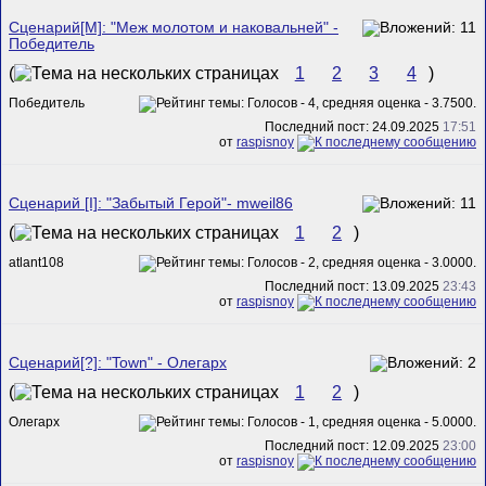
Сценарий[M]: "Меж молотом и наковальней" -
Победитель
(
1
2
3
4
)
Победитель
Последний пост: 24.09.2025
17:51
от
raspisnoy
Сценарий [I]: "Забытый Герой"- mweil86
(
1
2
)
atlant108
Последний пост: 13.09.2025
23:43
от
raspisnoy
Сценарий[?]: "Town" - Олегарх
(
1
2
)
Олегарх
Последний пост: 12.09.2025
23:00
от
raspisnoy