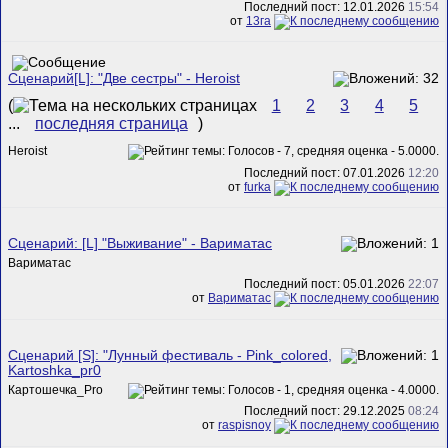
Последний пост: 12.01.2026
15:54
от
13га
Сценарий[L]: "Две сестры" - Heroist
(
1
2
3
4
5
...
последняя страница
)
Heroist
Последний пост: 07.01.2026
12:20
от
furka
Сценарий: [L] "Выживание" - Вариматас
Вариматас
Последний пост: 05.01.2026
22:07
от
Вариматас
Сценарий [S]: "Лунный фестиваль - Pink_colored,
Kartoshka_pr0
Картошечка_Pro
Последний пост: 29.12.2025
08:24
от
raspisnoy