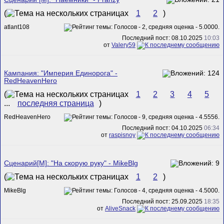
(
1
2
)
atlant108
Последний пост: 08.10.2025
10:03
от
Valery59
Кампания: "Империя Единорога" -
RedHeavenHero
(
1
2
3
4
5
...
последняя страница
)
RedHeavenHero
Последний пост: 04.10.2025
06:34
от
raspisnoy
Сценарий[M]: "На скорую руку" - MikeBlg
(
1
2
)
MikeBlg
Последний пост: 25.09.2025
18:35
от
AliveSnack