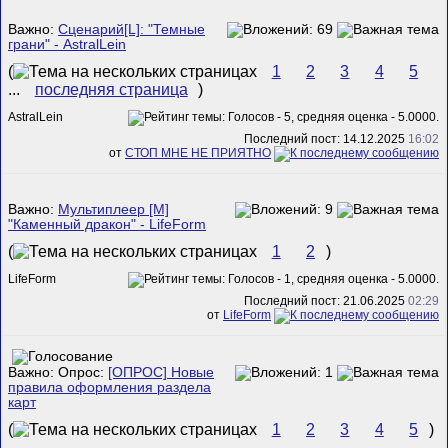
Важно:
Сценарий[L]: "Темные
грани" - AstralLein
(
1
2
3
4
5
...
последняя страница
)
AstralLein
Последний пост: 14.12.2025
16:02
от
СТОП МНЕ НЕ ПРИЯТНО
Важно:
Мультиплеер [M]
"Каменный дракон" - LifeForm
(
1
2
)
LifeForm
Последний пост: 21.06.2025
02:29
от
LifeForm
Важно: Опрос:
[ОПРОС] Новые
правила оформления раздела
карт
(
1
2
3
4
5
)