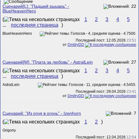
Сценарий[L]: "Падший рыцарь" -
BlueHeavenHero
(
1
2
3
4
5
...
последняя страница
)
BlueHeavenHero
Последний пост: 12.05.2026
23:51
от
DmitryDD
Сценарий[M]: "Плата за любовь" - AstralLein
(
1
2
3
4
5
...
последняя страница
)
AstralLein
Последний пост: 29.04.2026
23:41
от
DmitryDD
Сценарий: "Из огня в огонь" - Izenhorn
(
1
2
)
Grigoriy
Последний пост: 12.04.2026
12:54