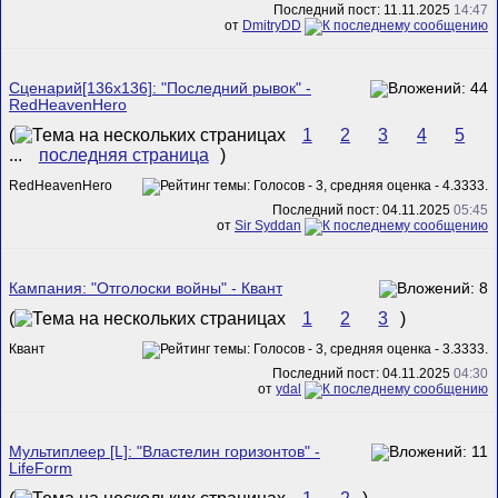
Последний пост: 11.11.2025
14:47
от
DmitryDD
Сценарий[136x136]: "Последний рывок" -
RedHeavenHero
(
1
2
3
4
5
...
последняя страница
)
RedHeavenHero
Последний пост: 04.11.2025
05:45
от
Sir Syddan
Кампания: "Отголоски войны" - Квант
(
1
2
3
)
Квант
Последний пост: 04.11.2025
04:30
от
ydal
Мультиплеер [L]: "Властелин горизонтов" -
LifeForm