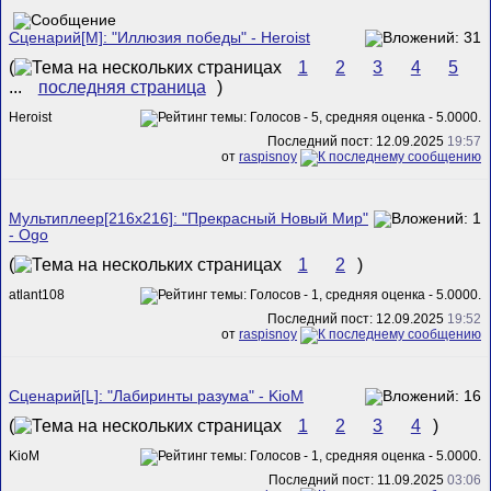
Сценарий[M]: "Иллюзия победы" - Heroist
(
1
2
3
4
5
...
последняя страница
)
Heroist
Последний пост: 12.09.2025
19:57
от
raspisnoy
Мультиплеер[216х216]: "Прекрасный Новый Мир"
- Ogo
(
1
2
)
atlant108
Последний пост: 12.09.2025
19:52
от
raspisnoy
Сценарий[L]: "Лабиринты разума" - KioM
(
1
2
3
4
)
KioM
Последний пост: 11.09.2025
03:06