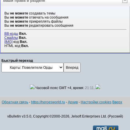
Ваши права в разделе
^
Вы
не можете
создавать темы
Вы
не можете
отвечать на сообщения
Вы
не можете
прикреплять файлы
Вы
не можете
редактировать сообщения
BB-коды
Вкл.
Смайлы
Вкл.
[IMG]
код
Вкл.
HTML код
Вкл.
Быстрый переход
Часовой пояс GMT +4, время:
21:11
.
Обратная связь
-
https://heroesworld.ru
-
Архив
-
Настройки cookies
Вверх
vBulletin v3.5.0, Copyright ©2000-2026, Jelsoft Enterprises Ltd. (Русский)