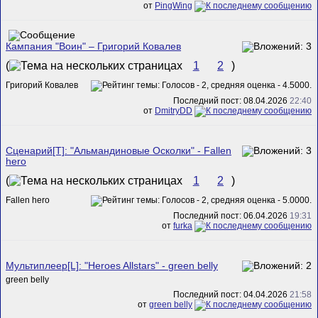
от
PingWing
Кампания "Воин" – Григорий Ковалев
(
1
2
)
Григорий Ковалев
Последний пост: 08.04.2026
22:40
от
DmitryDD
Сценарий[T]: "Альмандиновые Осколки" - Fallen
hero
(
1
2
)
Fallen hero
Последний пост: 06.04.2026
19:31
от
furka
Мультиплеер[L]: "Heroes Allstars" - green belly
green belly
Последний пост: 04.04.2026
21:58
от
green belly