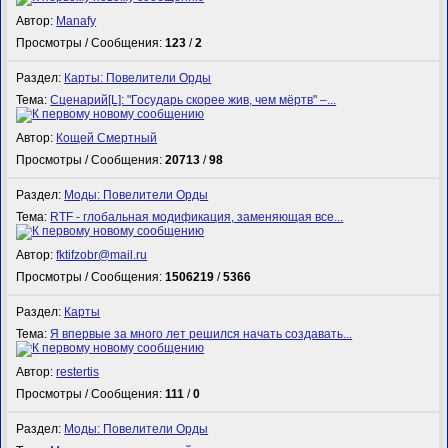
Автор:
Manafy
Просмотры / Сообщения:
123
/
2
Раздел:
Карты: Повелители Орды
Тема:
Сценарий[L]: "Государь скорее жив, чем мёртв" –...
Автор:
Кощей Смертный
Просмотры / Сообщения:
20713
/
98
Раздел:
Моды: Повелители Орды
Тема:
RTF - глобальная модификация, заменяющая все...
Автор:
fktifzobr@mail.ru
Просмотры / Сообщения:
1506219
/
5366
Раздел:
Карты
Тема:
Я впервые за много лет решился начать создавать...
Автор:
restertis
Просмотры / Сообщения:
111
/
0
Раздел:
Моды: Повелители Орды