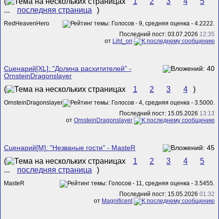
(
1
2
3
4
5
...
последняя страница
)
RedHeavenHero
Последний пост: 03.07.2026
12:35
от
Liht_on
Сценарий[XL]: "Долина расхитителей" -
OrnsteinDragonslayer
(
1
2
3
4
)
OrnsteinDragonslayer
Последний пост: 15.05.2026
13:13
от
OrnsteinDragonslayer
Сценарий[M]: "Незваные гости" - MasteR
(
1
2
3
4
5
...
последняя страница
)
MasteR
Последний пост: 15.05.2026
01:32
от
Magnificent