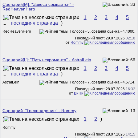
Сценарий[M]: "Завеса срывается" -
RedHeavenHero
(
1
2
3
4
5
...
последняя страница
)
RedHeavenHero
Последний пост: 29.07.2026
02:18
от
Rommy
Сценарий[L]: "Путь некроманта" - AstralLein
(
1
2
3
4
5
...
последняя страница
)
AstralLein
Последний пост: 28.07.2026
16:32
от
ВиНи
Сценарий: "Грехопадение" - Rommy
(
1
2
)
Rommy
Последний пост: 28.07.2026
14:15