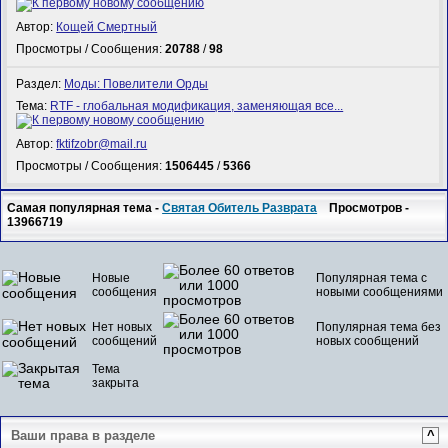
Автор:
Кощей Смертный
Просмотры / Сообщения:
20788
/
98
Раздел:
Моды: Повелители Орды
Тема:
RTF - глобальная модификация, заменяющая все...
Автор:
fktifzobr@mail.ru
Просмотры / Сообщения:
1506445
/
5366
Самая популярная тема -
Святая Обитель Разврата
Просмотров -
13966719
Новые
Популярная тема с
сообщения
новыми сообщениями
Нет новых
Популярная тема без
сообщений
новых сообщений
Тема
закрыта
Ваши права в разделе
^