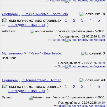
от
Magnificent
Сценарий[L]: "Рок Гримхейма" - AstralLein
(
1
2
3
4
5
...
последняя страница
)
AstralLein
Последний пост: 28.07.2026
11:35
от
AstralLein
Мультиплеер[M]: "Резня" - Bear Frede
Bear Frede
Последний пост: 27.07.2026
10:39
от
Gumi
Сценарий[L]: "Путешествие" - Dyrman
(
1
2
3
4
5
...
последняя страница
)
Dyrman
Последний пост: 26.07.2026
19:20
от
ВиНи