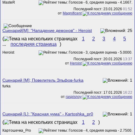
MasteR
Последний пост: 23.01.2026
01:52
от
Magnificent
Сценарий[M]: "Нападение демонов" - Heroist
(
1
2
3
4
5
...
последняя страница
)
Heroist
Последний пост: 20.01.2026
13:37
от
Heroist
Сценарий [M]; Повелитель Эльфов-furka
furka
Последний пост: 17.01.2026
16:22
от
raspisnoy
Сценарий [L]: "Красная чума" - Kartoshka_pr0
(
1
2
)
Картошечка_Pro