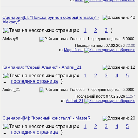
Сценарий[L]: "Поиски рунной сферы(remake)" -
AlekseyS
(
1
2
3
)
AlekseyS
Последний пост: 07.02.2026
22:30
от
Magnificent
Кампания: "Серый Альянс" - Andrei_21
(
1
2
3
4
5
...
последняя страница
)
Andrei_21
Последний пост: 07.02.2026
11:57
от
Andrei_21
Сценарий[M]: "Красный кристалл" - MasteR
(
1
2
3
4
5
...
последняя страница
)