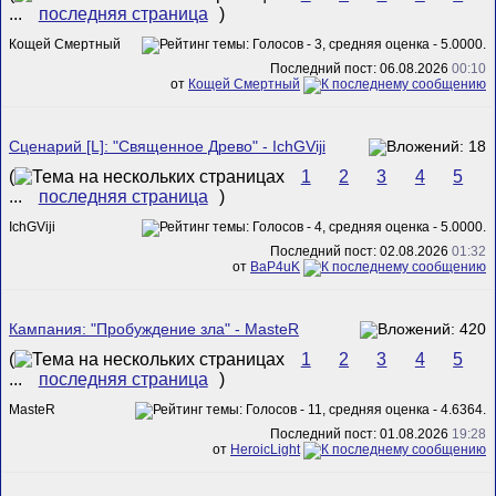
...
последняя страница
)
Кощей Смертный
Последний пост: 06.08.2026
00:10
от
Кощей Смертный
Сценарий [L]: "Священное Древо" - IchGViji
(
1
2
3
4
5
...
последняя страница
)
IchGViji
Последний пост: 02.08.2026
01:32
от
BaP4uK
Кампания: "Пробуждение зла" - MasteR
(
1
2
3
4
5
...
последняя страница
)
MasteR
Последний пост: 01.08.2026
19:28
от
HeroicLight