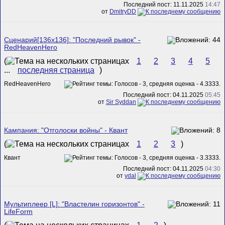
Последний пост: 11.11.2025
14:47
от
DmitryDD
Сценарий[136x136]: "Последний рывок" -
RedHeavenHero
(
1
2
3
4
5
...
последняя страница
)
RedHeavenHero
Последний пост: 04.11.2025
05:45
от
Sir Syddan
Кампания: "Отголоски войны" - Квант
(
1
2
3
)
Квант
Последний пост: 04.11.2025
04:30
от
ydal
Мультиплеер [L]: "Властелин горизонтов" -
LifeForm