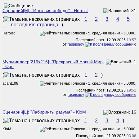
Сценарий[M]: "Иллюзия победы" - Heroist
(
1
2
3
4
5
...
последняя страница
)
Heroist
Последний пост: 12.09.2025
19:57
от
raspisnoy
Мультиплеер[216х216]: "Прекрасный Новый Мир"
- Ogo
(
1
2
)
atlant108
Последний пост: 12.09.2025
19:52
от
raspisnoy
Сценарий[L]: "Лабиринты разума" - KioM
(
1
2
3
4
)
KioM
Последний пост: 11.09.2025
03:06