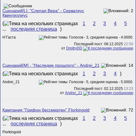
Сценарий[L]: "Слепая Вера" - Серватиус
Квинтиллиус
(
1
2
3
4
5
...
последняя страница
)
Н’Гаста
Последний пост: 08.12.2025
22:50
от
DmitryDD
Сценарий[M] - "Наследие прошлого" - Andrei_21
(
1
2
3
4
)
Andrei_21
Последний пост: 02.12.2025
13:23
от
Andrei_21
Кампания "Грифон бессмертен" Florkingold
(
1
2
3
4
5
...
последняя страница
)
Florkingold