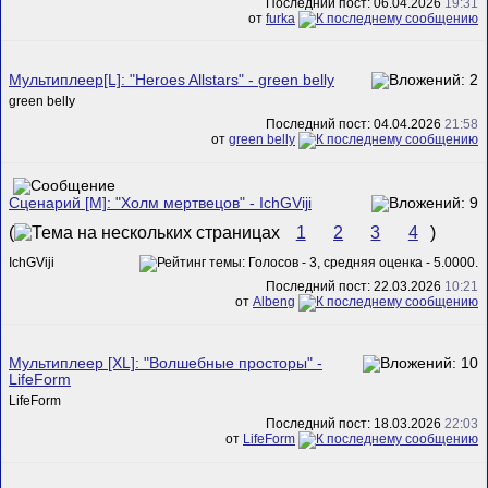
Последний пост: 06.04.2026
19:31
от
furka
Мультиплеер[L]: "Heroes Allstars" - green belly
green belly
Последний пост: 04.04.2026
21:58
от
green belly
Сценарий [M]: "Холм мертвецов" - IchGViji
(
1
2
3
4
)
IchGViji
Последний пост: 22.03.2026
10:21
от
Albeng
Мультиплеер [XL]: "Волшебные просторы" -
LifeForm
LifeForm
Последний пост: 18.03.2026
22:03
от
LifeForm