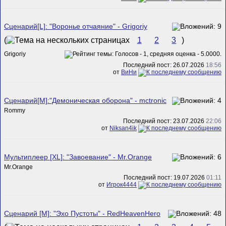
Сценарий[L]: "Воронье отчаяние" - Grigoriy
(
1
2
3
)
Grigoriy
Последний пост: 26.07.2026
18:56
от
ВиНи
Сценарий[M]:"Демоническая оборона" - mctronic
Rommy
Последний пост: 23.07.2026
22:06
от
Niksan4ik
Мультиплеер [XL]: "Завоевание" - Mr.Orange
Mr.Orange
Последний пост: 19.07.2026
01:11
от
Игрок4444
Сценарий [M]: "Эхо Пустоты" - RedHeavenHero