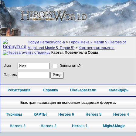
Форум HeroesWorld-а
>
Герои Меча и Магии V (Heroes of
Might and Magic 5, Герои 5)
>
Картостроительство
Карты: Повелители Орды
Имя
Запомнить?
Пароль
Регистрация
Справка
Пользователи
Календарь
Быстрая навигация по основным разделам форума:
Турниры
КАРТЫ
Heroes 6
Heroes 5
Heroes 4
Heroes 3
Heroes 2
Heroes 1
Might&Magic