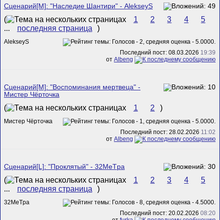
Сценарий[M]: "Наследие Шантири" - AlekseyS
(
1
2
3
4
5
...
последняя страница
)
AlekseyS
Последний пост: 08.03.2026
19:39
от
Albeng
Сценарий[M]: "Воспоминания мертвеца" -
Мистер Чёрточка
(
1
2
)
Мистер Чёрточка
Последний пост: 28.02.2026
11:02
от
Albeng
Сценарий[L]: "Проклятый" - 32MeTpa
(
1
2
3
4
5
...
последняя страница
)
32MeTpa
Последний пост: 20.02.2026
08:20
от
furka