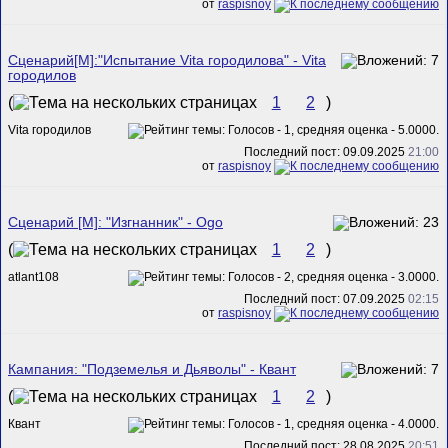
от
raspisnoy
Сценарий[M]:"Испытание Vita городилова" - Vita
городилов
(
1
2
)
Vita городилов
Последний пост: 09.09.2025
21:00
от
raspisnoy
Сценарий [M]: "Изгнанник" - Ogo
(
1
2
)
atlant108
Последний пост: 07.09.2025
02:15
от
raspisnoy
Кампания: "Подземелья и Дьяволы" - Квант
(
1
2
)
Квант
Последний пост: 28.08.2025
20:51