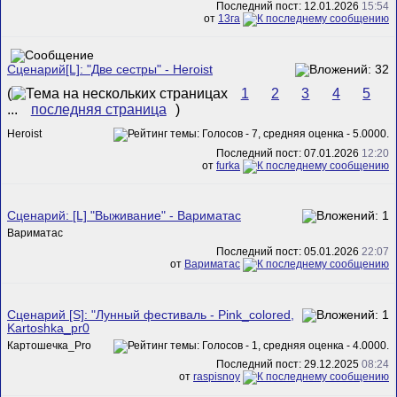
Последний пост: 12.01.2026
15:54
от
13га
Сценарий[L]: "Две сестры" - Heroist
(
1
2
3
4
5
...
последняя страница
)
Heroist
Последний пост: 07.01.2026
12:20
от
furka
Сценарий: [L] "Выживание" - Вариматас
Вариматас
Последний пост: 05.01.2026
22:07
от
Вариматас
Сценарий [S]: "Лунный фестиваль - Pink_colored,
Kartoshka_pr0
Картошечка_Pro
Последний пост: 29.12.2025
08:24
от
raspisnoy