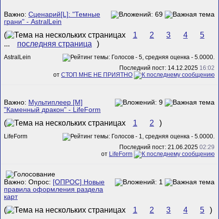
Важно:
Сценарий[L]: "Темные
грани" - AstralLein
(
1
2
3
4
5
...
последняя страница
)
AstralLein
Последний пост: 14.12.2025
16:02
от
СТОП МНЕ НЕ ПРИЯТНО
Важно:
Мультиплеер [M]
"Каменный дракон" - LifeForm
(
1
2
)
LifeForm
Последний пост: 21.06.2025
02:29
от
LifeForm
Важно: Опрос:
[ОПРОС] Новые
правила оформления раздела
карт
(
1
2
3
4
5
)