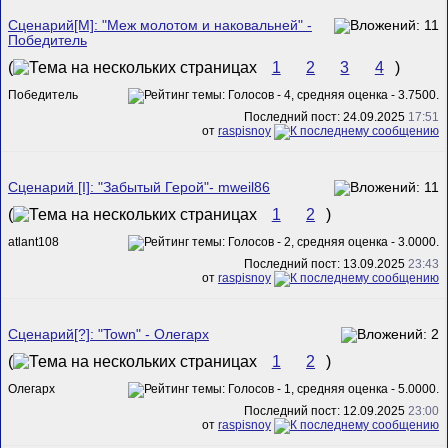
Сценарий[M]: "Меж молотом и наковальней" -
Победитель
(
1
2
3
4
)
Победитель
Последний пост: 24.09.2025
17:51
от
raspisnoy
Сценарий [I]: "Забытый Герой"- mweil86
(
1
2
)
atlant108
Последний пост: 13.09.2025
23:43
от
raspisnoy
Сценарий[?]: "Town" - Олегарх
(
1
2
)
Олегарх
Последний пост: 12.09.2025
23:00
от
raspisnoy