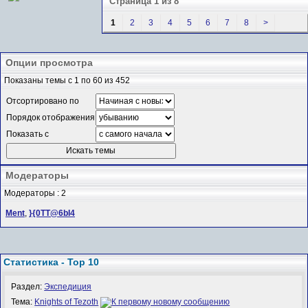
Страница 1 из 8
1
2
3
4
5
6
7
8
>
Опции просмотра
Показаны темы с 1 по 60 из 452
Отсортировано по
Порядок отображения
Показать с
Модераторы
Модераторы : 2
Ment
,
}{0TT@6bI4
Статистика - Top 10
Раздел:
Экспедиция
Тема:
Knights of Tezoth