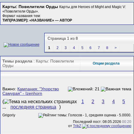
Карты: Повелители Орды
Карты для Heroes of Might and Magic V:
«Повелители Орды».
Формат названия тем:
ТИП[РАЗМЕР]: «НАЗВАНИЕ» — АВТОР
Страница 1 из 8
1
2
3
4
5
6
7
8
>
Темы раздела
: Карты: Повелители
Опции раздела
Орды
Важно:
Кампания: "Упорство
Самурая" - Izenhorn
(
1
2
3
4
5
...
последняя страница
)
Grigoriy
Последний пост: 08.05.2026
00:20
от
TrikZ