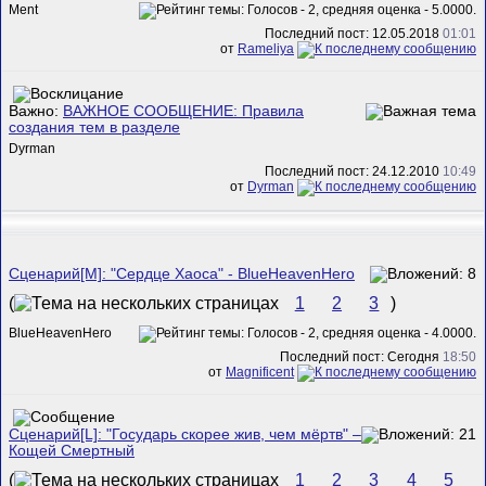
Ment
Последний пост: 12.05.2018
01:01
от
Rameliya
Важно:
ВАЖНОЕ СООБЩЕНИЕ: Правила
создания тем в разделе
Dyrman
Последний пост: 24.12.2010
10:49
от
Dyrman
Сценарий[M]: "Сердце Хаоса" - BlueHeavenHero
(
1
2
3
)
BlueHeavenHero
Последний пост: Сегодня
18:50
от
Magnificent
Сценарий[L]: "Государь скорее жив, чем мёртв" –
Кощей Смертный
(
1
2
3
4
5