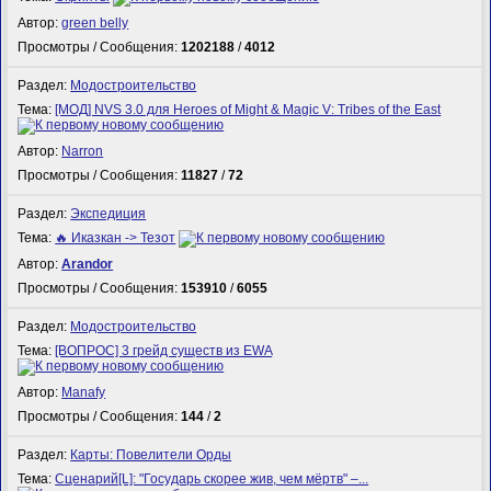
Автор:
green belly
Просмотры / Сообщения:
1202188
/
4012
Раздел:
Модостроительство
Тема:
[МОД] NVS 3.0 для Heroes of Might & Magic V: Tribes of the East
Автор:
Narron
Просмотры / Сообщения:
11827
/
72
Раздел:
Экспедиция
Тема:
🔥 Иказкан -> Тезот
Автор:
Arandor
Просмотры / Сообщения:
153910
/
6055
Раздел:
Модостроительство
Тема:
[ВОПРОС] 3 грейд существ из EWA
Автор:
Manafy
Просмотры / Сообщения:
144
/
2
Раздел:
Карты: Повелители Орды
Тема:
Сценарий[L]: "Государь скорее жив, чем мёртв" –...