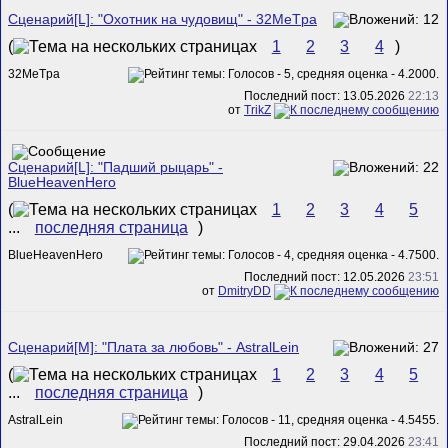
Сценарий[L]: "Охотник на чудовищ" - 32MeTpa
(
1
2
3
4
)
32MeTpa
Последний пост: 13.05.2026
22:13
от
TrikZ
Сценарий[L]: "Падший рыцарь" -
BlueHeavenHero
(
1
2
3
4
5
...
последняя страница
)
BlueHeavenHero
Последний пост: 12.05.2026
23:51
от
DmitryDD
Сценарий[M]: "Плата за любовь" - AstralLein
(
1
2
3
4
5
...
последняя страница
)
AstralLein
Последний пост: 29.04.2026
23:41