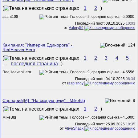
(
1
2
)
atlant108
Последний пост: 08.10.2025
10:03
от
Valery59
Кампания: "Империя Единорога" -
RedHeavenHero
(
1
2
3
4
5
...
последняя страница
)
RedHeavenHero
Последний пост: 04.10.2025
06:34
от
raspisnoy
Сценарий[M]: "На скорую руку" - MikeBlg
(
1
2
)
MikeBlg
Последний пост: 25.09.2025
18:35
от
AliveSnack