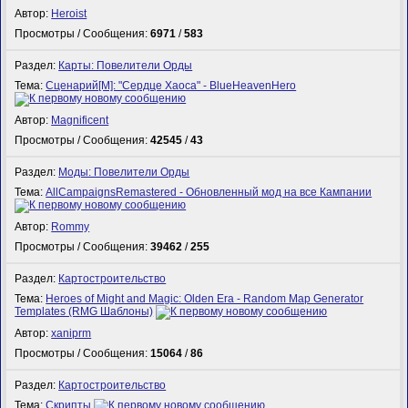
Автор:
Heroist
Просмотры / Сообщения:
6971
/
583
Раздел:
Карты: Повелители Орды
Тема:
Сценарий[M]: "Сердце Хаоса" - BlueHeavenHero
Автор:
Magnificent
Просмотры / Сообщения:
42545
/
43
Раздел:
Моды: Повелители Орды
Тема:
AllCampaignsRemastered - Обновленный мод на все Кампании
Автор:
Rommy
Просмотры / Сообщения:
39462
/
255
Раздел:
Картостроительство
Тема:
Heroes of Might and Magic: Olden Era - Random Map Generator
Templates (RMG Шаблоны)
Автор:
xaniprm
Просмотры / Сообщения:
15064
/
86
Раздел:
Картостроительство
Тема:
Скрипты