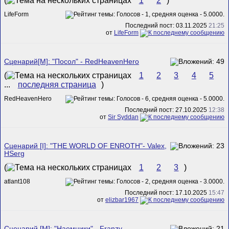
(
1
2
)
LifeForm
Последний пост: 03.11.2025
21:25
от
LifeForm
Сценарий[M]: "Посол" - RedHeavenHero
(
1
2
3
4
5
...
последняя страница
)
RedHeavenHero
Последний пост: 27.10.2025
12:38
от
Sir Syddan
Сценарий [I]: "THE WORLD OF ENROTH"- Valex,
HSerg
(
1
2
3
)
atlant108
Последний пост: 17.10.2025
15:47
от
elizbar1967
Сценарий [M]: "Наемники" - Franzy