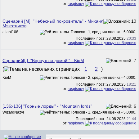
от
raspisnoy
Сценарий [M]: "Небесный покровитель" - Михаил
Мякотников
atlant108
Последний пост: 28.08.2025
20:33
от
raspisnoy
Сценарий[L]: "Вернуться домой!" - KioM
(
1
2
)
KioM
Последний пост: 27.08.2025
18:21
от
raspisnoy
[136x136] "Горные лорды" - "Mountain lords"
WizardNazyr
Последний пост: 24.08.2025
21:44
от
raspisnoy