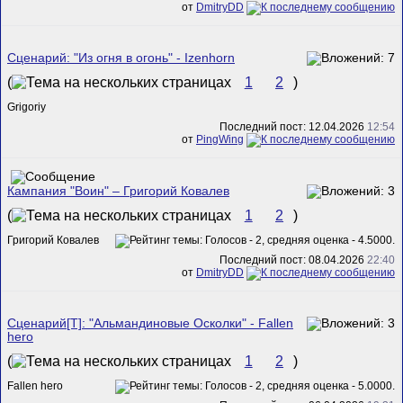
от
DmitryDD
Сценарий: "Из огня в огонь" - Izenhorn
(
1
2
)
Grigoriy
Последний пост: 12.04.2026
12:54
от
PingWing
Кампания "Воин" – Григорий Ковалев
(
1
2
)
Григорий Ковалев
Последний пост: 08.04.2026
22:40
от
DmitryDD
Сценарий[T]: "Альмандиновые Осколки" - Fallen
hero
(
1
2
)
Fallen hero