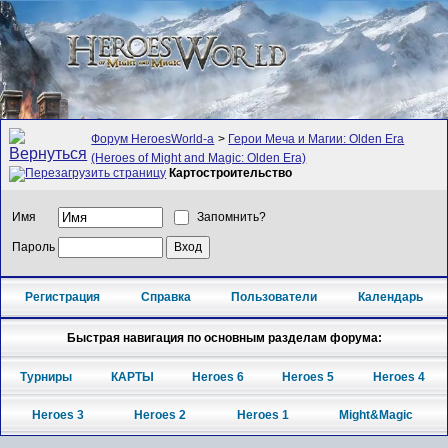
Форум HeroesWorld-а
>
Герои Меча и Магии: Olden Era
(Heroes of Might and Magic: Olden Era)
Картостроительство
Имя
Запомнить?
Пароль
Регистрация
Справка
Пользователи
Календарь
Быстрая навигация по основным разделам форума:
Турниры
КАРТЫ
Heroes 6
Heroes 5
Heroes 4
Heroes 3
Heroes 2
Heroes 1
Might&Magic