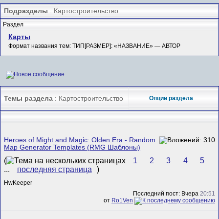
Подразделы
: Картостроительство
Раздел
Карты
Формат названия тем: ТИП[РАЗМЕР]: «НАЗВАНИЕ» — АВТОР
Темы раздела
: Картостроительство
Опции раздела
Heroes of Might and Magic: Olden Era - Random
Map Generator Templates (RMG Шаблоны)
(
1
2
3
4
5
...
последняя страница
)
HwKeeper
Последний пост: Вчера
20:51
от
Ro1Ven