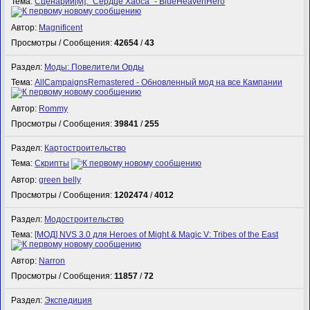
Тема:
Сценарий[M]: "Сердце Хаоса" - BlueHeavenHero
Автор:
Magnificent
Просмотры / Сообщения:
42654
/
43
Раздел:
Моды: Повелители Орды
Тема:
AllCampaignsRemastered - Обновленный мод на все Кампании
Автор:
Rommy
Просмотры / Сообщения:
39841
/
255
Раздел:
Картостроительство
Тема:
Скрипты
Автор:
green belly
Просмотры / Сообщения:
1202474
/
4012
Раздел:
Модостроительство
Тема:
[МОД] NVS 3.0 для Heroes of Might & Magic V: Tribes of the East
Автор:
Narron
Просмотры / Сообщения:
11857
/
72
Раздел:
Экспедиция