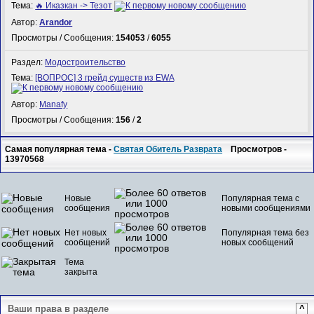
Тема:
🔥 Иказкан -> Тезот
Автор:
Arandor
Просмотры / Сообщения:
154053
/
6055
Раздел:
Модостроительство
Тема:
[ВОПРОС] 3 грейд существ из EWA
Автор:
Manafy
Просмотры / Сообщения:
156
/
2
Самая популярная тема -
Святая Обитель Разврата
Просмотров -
13970568
Новые
Популярная тема с
сообщения
новыми сообщениями
Нет новых
Популярная тема без
сообщений
новых сообщений
Тема
закрыта
Ваши права в разделе
^