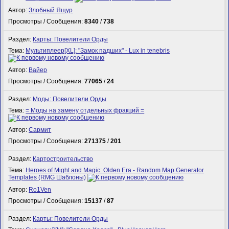
Автор:
Злобный Ящур
Просмотры / Сообщения:
8340
/
738
Раздел:
Карты: Повелители Орды
Тема:
Мультиплеер[XL]: "Замок падших" - Lux in tenebris
Автор:
Вайер
Просмотры / Сообщения:
77065
/
24
Раздел:
Моды: Повелители Орды
Тема:
= Моды на замену отдельных фракций =
Автор:
Сармит
Просмотры / Сообщения:
271375
/
201
Раздел:
Картостроительство
Тема:
Heroes of Might and Magic: Olden Era - Random Map Generator
Templates (RMG Шаблоны)
Автор:
Ro1Ven
Просмотры / Сообщения:
15137
/
87
Раздел:
Карты: Повелители Орды