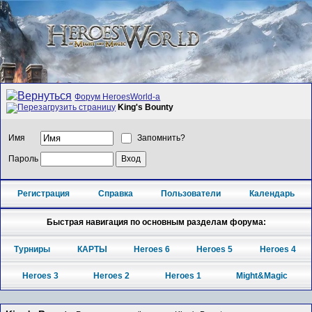
Форум HeroesWorld-а
King's Bounty
Имя
Запомнить?
Пароль
Регистрация
Справка
Пользователи
Календарь
Быстрая навигация по основным разделам форума:
Турниры
КАРТЫ
Heroes 6
Heroes 5
Heroes 4
Heroes 3
Heroes 2
Heroes 1
Might&Magic