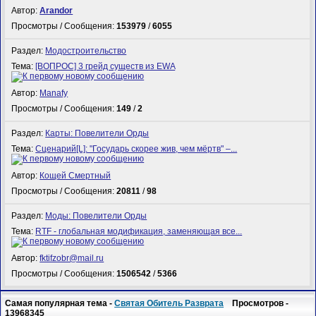
Автор:
Arandor
Просмотры / Сообщения:
153979
/
6055
Раздел:
Модостроительство
Тема:
[ВОПРОС] 3 грейд существ из EWA
Автор:
Manafy
Просмотры / Сообщения:
149
/
2
Раздел:
Карты: Повелители Орды
Тема:
Сценарий[L]: "Государь скорее жив, чем мёртв" –...
Автор:
Кощей Смертный
Просмотры / Сообщения:
20811
/
98
Раздел:
Моды: Повелители Орды
Тема:
RTF - глобальная модификация, заменяющая все...
Автор:
fktifzobr@mail.ru
Просмотры / Сообщения:
1506542
/
5366
Самая популярная тема -
Святая Обитель Разврата
Просмотров -
13968345