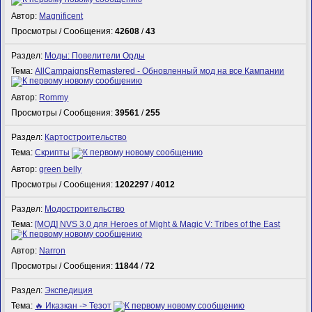
Автор:
Magnificent
Просмотры / Сообщения:
42608
/
43
Раздел:
Моды: Повелители Орды
Тема:
AllCampaignsRemastered - Обновленный мод на все Кампании
Автор:
Rommy
Просмотры / Сообщения:
39561
/
255
Раздел:
Картостроительство
Тема:
Скрипты
Автор:
green belly
Просмотры / Сообщения:
1202297
/
4012
Раздел:
Модостроительство
Тема:
[МОД] NVS 3.0 для Heroes of Might & Magic V: Tribes of the East
Автор:
Narron
Просмотры / Сообщения:
11844
/
72
Раздел:
Экспедиция
Тема:
🔥 Иказкан -> Тезот