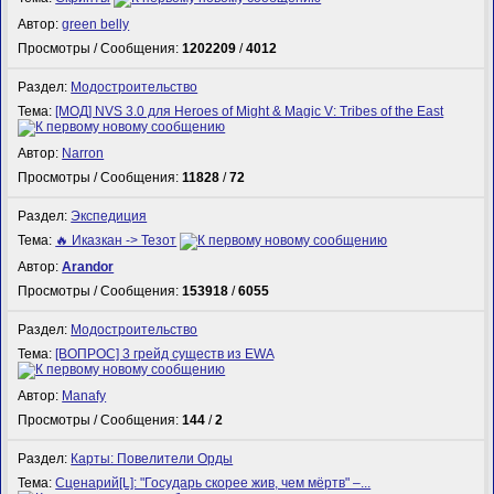
Автор:
green belly
Просмотры / Сообщения:
1202209
/
4012
Раздел:
Модостроительство
Тема:
[МОД] NVS 3.0 для Heroes of Might & Magic V: Tribes of the East
Автор:
Narron
Просмотры / Сообщения:
11828
/
72
Раздел:
Экспедиция
Тема:
🔥 Иказкан -> Тезот
Автор:
Arandor
Просмотры / Сообщения:
153918
/
6055
Раздел:
Модостроительство
Тема:
[ВОПРОС] 3 грейд существ из EWA
Автор:
Manafy
Просмотры / Сообщения:
144
/
2
Раздел:
Карты: Повелители Орды
Тема:
Сценарий[L]: "Государь скорее жив, чем мёртв" –...