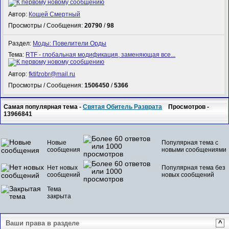
Автор:
Кощей Смертный
Просмотры / Сообщения:
20790
/
98
Раздел:
Моды: Повелители Орды
Тема:
RTF - глобальная модификация, заменяющая все...
Автор:
fktifzobr@mail.ru
Просмотры / Сообщения:
1506450
/
5366
Самая популярная тема -
Святая Обитель Разврата
Просмотров -
13966841
Новые
Популярная тема с
сообщения
новыми сообщениями
Нет новых
Популярная тема без
сообщений
новых сообщений
Тема
закрыта
Ваши права в разделе
^