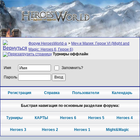
Форум HeroesWorld-а
>
Меч и Магия: Герои VI (Might and
Magic: Heroes 6, Герои 6)
Турниры оффлайн
Имя
Запомнить?
Пароль
Регистрация
Справка
Пользователи
Календарь
Быстрая навигация по основным разделам форума:
Турниры
КАРТЫ
Heroes 6
Heroes 5
Heroes 4
Heroes 3
Heroes 2
Heroes 1
Might&Magic