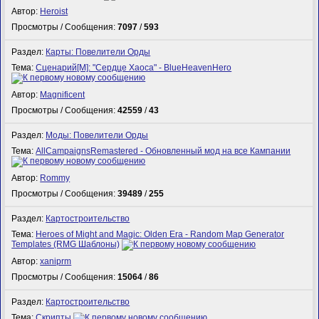
Автор:
Heroist
Просмотры / Сообщения:
7097
/
593
Раздел:
Карты: Повелители Орды
Тема:
Сценарий[M]: "Сердце Хаоса" - BlueHeavenHero
Автор:
Magnificent
Просмотры / Сообщения:
42559
/
43
Раздел:
Моды: Повелители Орды
Тема:
AllCampaignsRemastered - Обновленный мод на все Кампании
Автор:
Rommy
Просмотры / Сообщения:
39489
/
255
Раздел:
Картостроительство
Тема:
Heroes of Might and Magic: Olden Era - Random Map Generator
Templates (RMG Шаблоны)
Автор:
xaniprm
Просмотры / Сообщения:
15064
/
86
Раздел:
Картостроительство
Тема:
Скрипты