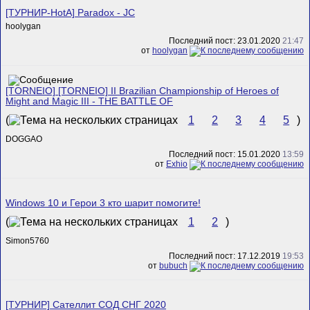
[ТУРНИР-HotA] Paradox - JC
hoolygan
Последний пост: 23.01.2020
21:47
от
hoolygan
[TORNEIO] [TORNEIO] II Brazilian Championship of Heroes of
Might and Magic III - THE BATTLE OF
(
1
2
3
4
5
)
DOGGAO
Последний пост: 15.01.2020
13:59
от
Exhio
Windows 10 и Герои 3 кто шарит помогите!
(
1
2
)
Simon5760
Последний пост: 17.12.2019
19:53
от
bubuch
[ТУРНИР] Сателлит СОД СНГ 2020