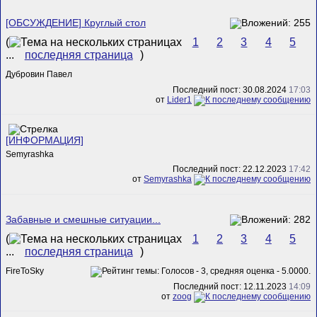
[ОБСУЖДЕНИЕ] Круглый стол
(
1
2
3
4
5
...
последняя страница
)
Дубровин Павел
Последний пост: 30.08.2024
17:03
от
Lider1
[ИНФОРМАЦИЯ]
Semyrashka
Последний пост: 22.12.2023
17:42
от
Semyrashka
Забавные и смешные ситуации...
(
1
2
3
4
5
...
последняя страница
)
FireToSky
Последний пост: 12.11.2023
14:09
от
zoog