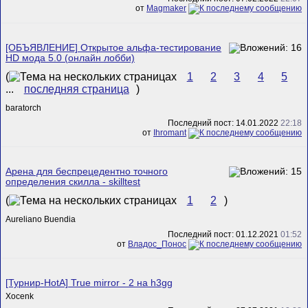
от
Magmaker
[ОБЪЯВЛЕНИЕ] Открытое альфа-тестирование
HD мода 5.0 (онлайн лобби)
(
1
2
3
4
5
...
последняя страница
)
baratorch
Последний пост: 14.01.2022
22:18
от
Ihromant
Арена для беспрецедентно точного
определения скилла - skilltest
(
1
2
)
Aureliano Buendia
Последний пост: 01.12.2021
01:52
от
Владос_Понос
[Турнир-HotA] True mirror - 2 на h3gg
Xocenk