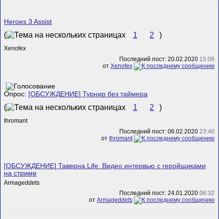
Heroes 3 Assist
(
1
2
)
Xenofex
Последний пост: 20.02.2020
15:06
от
Xenofex
Опрос:
[ОБСУЖДЕНИЕ] Турнир без таймера
(
1
2
)
Ihromant
Последний пост: 06.02.2020
23:40
от
Ihromant
[ОБСУЖДЕНИЕ] Таверна Life. Видео интервью с геройщиками
на стриме
Armageddets
Последний пост: 24.01.2020
06:32
от
Armageddets