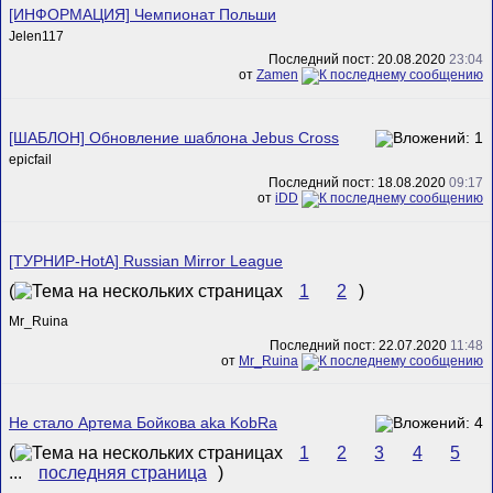
[ИНФОРМАЦИЯ] Чемпионат Польши
Jelen117
Последний пост: 20.08.2020
23:04
от
Zamen
[ШАБЛОН] Обновление шаблона Jebus Cross
epicfail
Последний пост: 18.08.2020
09:17
от
iDD
[ТУРНИР-HotA] Russian Mirror League
(
1
2
)
Mr_Ruina
Последний пост: 22.07.2020
11:48
от
Mr_Ruina
Не стало Артема Бойкова aka KobRa
(
1
2
3
4
5
...
последняя страница
)