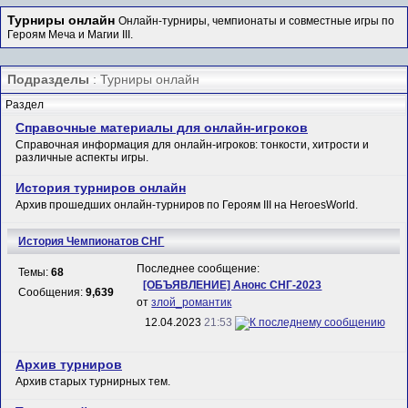
Турниры онлайн
Онлайн-турниры, чемпионаты и совместные игры по
Героям Меча и Магии III.
Подразделы
: Турниры онлайн
Раздел
Справочные материалы для онлайн-игроков
Справочная информация для онлайн-игроков: тонкости, хитрости и
различные аспекты игры.
История турниров онлайн
Архив прошедших онлайн-турниров по Героям III на HeroesWorld.
История Чемпионатов СНГ
Последнее сообщение:
Темы:
68
[ОБЪЯВЛЕНИЕ] Анонс СНГ-2023
Сообщения:
9,639
от
злой_романтик
12.04.2023
21:53
Архив турниров
Архив старых турнирных тем.