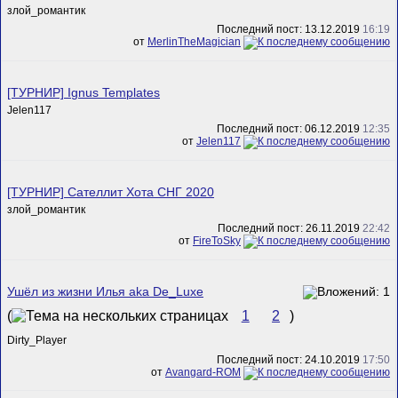
злой_романтик
Последний пост: 13.12.2019
16:19
от
MerlinTheMagician
[ТУРНИР] Ignus Templates
Jelen117
Последний пост: 06.12.2019
12:35
от
Jelen117
[ТУРНИР] Сателлит Хота СНГ 2020
злой_романтик
Последний пост: 26.11.2019
22:42
от
FireToSky
Ушёл из жизни Илья aka De_Luxe
(
1
2
)
Dirty_Player
Последний пост: 24.10.2019
17:50
от
Avangard-ROM