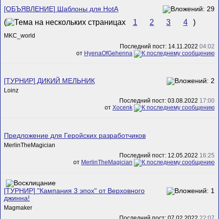
[ОБЪЯВЛЕНИЕ] Шаблоны для HotA
(
1
2
3
4
)
MKC_world
Последний пост: 14.11.2022
04:02
от
HyenaOfGehenna
[ТУРНИР] ДИКИЙ МЕЛЬНИК
Loinz
Последний пост: 03.08.2022
17:00
от
Xocenk
Предложение для Геройских разработчиков
MerlinTheMagician
Последний пост: 12.05.2022
16:25
от
MerlinTheMagician
[ТУРНИР] "Кампания 3 эпох" от Верховного
джинна!
Magmaker
Последний пост: 07.02.2022
22:07