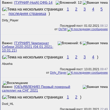
Важно:
[ТУРНИР-HotA] ОФБ-14
(
1
2
3
4
5
...
последняя страница
)
Dirty_Player
Последний пост: 01.02.2021
08:12
от
OsTW
Важно:
[ТУРНИР] Чемпионат
Сибири 2020-2021 (04.01.2021-
10.01.21)
(
1
2
3
4
)
Abueha
Последний пост: 13.01.2021
09:47
от
Dirty_Player
Важно:
[ОБЪЯВЛЕНИЕ] Первый покерный
сателлит на СНГ 2021
(
1
2
)
Dust_HL
Последний пост: 03.01.2021
22:49