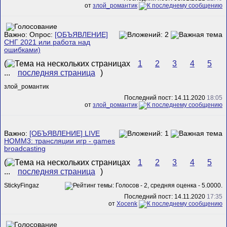
от
злой_романтик
Важно: Опрос:
[ОБЪЯВЛЕНИЕ]
СНГ 2021 или работа над
ошибками)
(
1
2
3
4
5
...
последняя страница
)
злой_романтик
Последний пост: 14.11.2020
18:05
от
злой_романтик
Важно:
[ОБЪЯВЛЕНИЕ] LIVE
HOMM3: трансляции игр - games
broadcasting
(
1
2
3
4
5
...
последняя страница
)
StickyFingaz
Последний пост: 14.11.2020
17:35
от
Xocenk