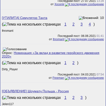
Последний пост: 27.07.2021
13:28
от
Xocenk
[УТИЛИТА] Симулятор Танта
(
1
2
3
4
)
Ihromant
Последний пост: 06.06.2021
01:41
от
Ihromant
Опрос:
Номинация «За вклад в развитие геройского движения
2020»
(
1
2
)
Dirty_Player
Последний пост: 04.03.2021
07:54
от
Freeman
[ОБЪЯВЛЕНИЕ] Шоуматч Польша - Россия
(
1
2
3
)
Jelen117