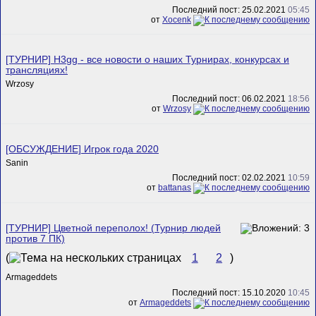
Последний пост: 25.02.2021
05:45
от
Xocenk
[ТУРНИР] H3gg - все новости о наших Турнирах, конкурсах и
трансляциях!
Wrzosy
Последний пост: 06.02.2021
18:56
от
Wrzosy
[ОБСУЖДЕНИЕ] Игрок года 2020
Sanin
Последний пост: 02.02.2021
10:59
от
battanas
[ТУРНИР] Цветной переполох! (Турнир людей
против 7 ПК)
(
1
2
)
Armageddets
Последний пост: 15.10.2020
10:45
от
Armageddets