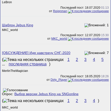
LeBron
Последний пост: 18.07.2020
01:13
от
Reignman
Шаблон Jebus King
MKC_world
Последний пост: 12.07.2020
15:30
от
MKC_world
[ОБСУЖДЕНИЕ] Идя навстречу СНГ-2020
(
1
2
3
4
5
...
последняя страница
)
MerlinTheMagician
Последний пост: 18.05.2020
18:26
от
Dirty_Player
Опрос:
Выбор версии Jebus King на SNGonline
(
1
2
3
4
)
MKC_world