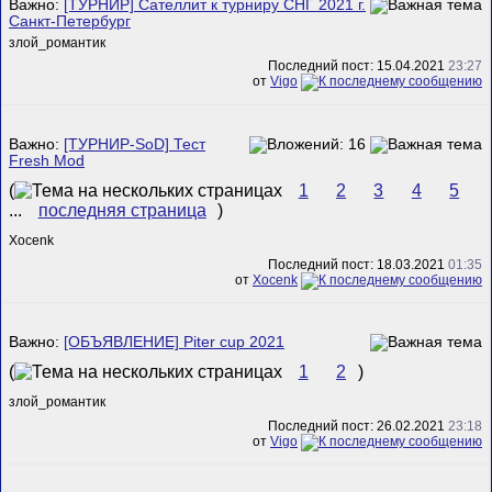
Важно:
[ТУРНИР] Сателлит к турниру СНГ 2021 г.
Санкт-Петербург
злой_романтик
Последний пост: 15.04.2021
23:27
от
Vigo
Важно:
[ТУРНИР-SoD] Тест
Fresh Mod
(
1
2
3
4
5
...
последняя страница
)
Xocenk
Последний пост: 18.03.2021
01:35
от
Xocenk
Важно:
[ОБЪЯВЛЕНИЕ] Piter cup 2021
(
1
2
)
злой_романтик
Последний пост: 26.02.2021
23:18
от
Vigo