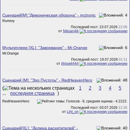
Сценарий[M]:"Демоническая оборона" - mctronic
Rommy
Последний пост: 23.07.2026
22:06
от
Niksan4ik
Мультиплеер [XL]: "Завоевание" - Mr.Orange
Mr.Orange
Последний пост: 19.07.2026
01:11
от
Игрок4444
Сценарий [M]: "Эхо Пустоты" - RedHeavenHero
(
1
2
3
4
5
...
последняя страница
)
RedHeavenHero
Последний пост: 03.07.2026
12:35
от
Liht_on
Сценарий[XL]: "Долина расхитителей" -