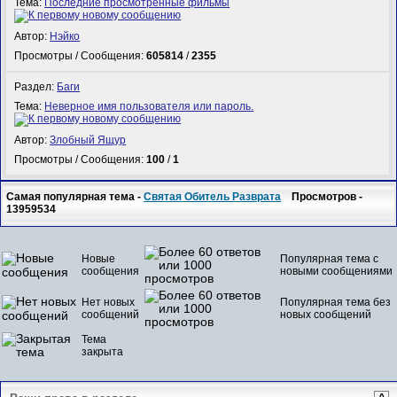
Тема:
Последние просмотренные фильмы
Автор:
Нэйко
Просмотры / Сообщения:
605814
/
2355
Раздел:
Баги
Тема:
Неверное имя пользователя или пароль.
Автор:
Злобный Ящур
Просмотры / Сообщения:
100
/
1
Самая популярная тема -
Святая Обитель Разврата
Просмотров -
13959534
Новые
Популярная тема с
сообщения
новыми сообщениями
Нет новых
Популярная тема без
сообщений
новых сообщений
Тема
закрыта