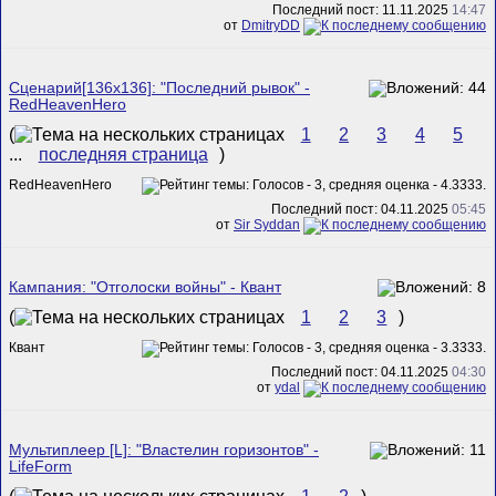
Последний пост: 11.11.2025
14:47
от
DmitryDD
Сценарий[136x136]: "Последний рывок" -
RedHeavenHero
(
1
2
3
4
5
...
последняя страница
)
RedHeavenHero
Последний пост: 04.11.2025
05:45
от
Sir Syddan
Кампания: "Отголоски войны" - Квант
(
1
2
3
)
Квант
Последний пост: 04.11.2025
04:30
от
ydal
Мультиплеер [L]: "Властелин горизонтов" -
LifeForm