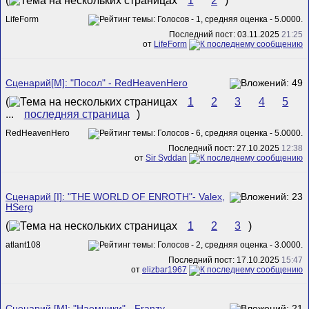
(
1
2
)
LifeForm
Последний пост: 03.11.2025
21:25
от
LifeForm
Сценарий[M]: "Посол" - RedHeavenHero
(
1
2
3
4
5
...
последняя страница
)
RedHeavenHero
Последний пост: 27.10.2025
12:38
от
Sir Syddan
Сценарий [I]: "THE WORLD OF ENROTH"- Valex,
HSerg
(
1
2
3
)
atlant108
Последний пост: 17.10.2025
15:47
от
elizbar1967
Сценарий [M]: "Наемники" - Franzy