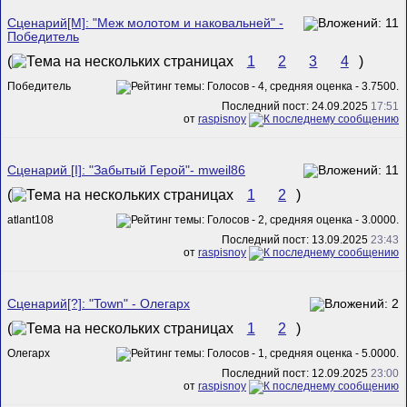
Сценарий[M]: "Меж молотом и наковальней" -
Победитель
(
1
2
3
4
)
Победитель
Последний пост: 24.09.2025
17:51
от
raspisnoy
Сценарий [I]: "Забытый Герой"- mweil86
(
1
2
)
atlant108
Последний пост: 13.09.2025
23:43
от
raspisnoy
Сценарий[?]: "Town" - Олегарх
(
1
2
)
Олегарх
Последний пост: 12.09.2025
23:00
от
raspisnoy