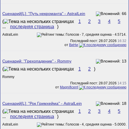
Сценарий[L]: "Путь некроманта" - AstralLein
(
1
2
3
4
5
...
последняя страница
)
AstralLein
Последний пост: 28.07.2026
16:32
от
ВиНи
Сценарий: "Грехопадение" - Rommy
(
1
2
)
Rommy
Последний пост: 28.07.2026
14:15
от
Magnificent
Сценарий[L]: "Рок Гримхейма" - AstralLein
(
1
2
3
4
5
...
последняя страница
)
AstralLein