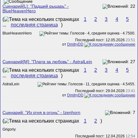
Сценарий[L]: "Падший рыцарь" -
BlueHeavenHero
(
1
2
3
4
5
...
последняя страница
)
BlueHeavenHero
Последний пост: 12.05.2026
23:51
от
DmitryDD
Сценарий[M]: "Плата за любовь" - AstralLein
(
1
2
3
4
5
...
последняя страница
)
AstralLein
Последний пост: 29.04.2026
23:41
от
DmitryDD
Сценарий: "Из огня в огонь" - Izenhorn
(
1
2
)
Grigoriy
Последний пост: 12.04.2026
12:54