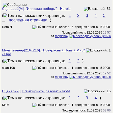
Сценарий[M]: "Иллюзия победы" - Heroist
(
1
2
3
4
5
...
последняя страница
)
Heroist
Последний пост: 12.09.2025
19:57
от
raspisnoy
Мультиплеер[216х216]: "Прекрасный Новый Мир"
- Ogo
(
1
2
)
atlant108
Последний пост: 12.09.2025
19:52
от
raspisnoy
Сценарий[L]: "Лабиринты разума" - KioM
(
1
2
3
4
)
KioM
Последний пост: 11.09.2025
03:06