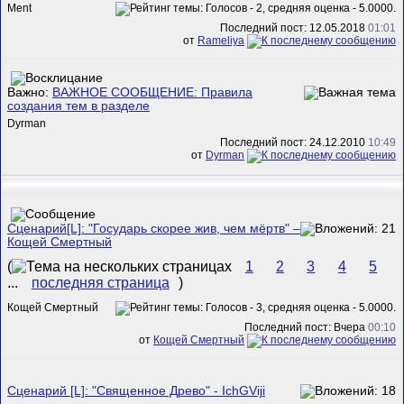
Ment
Последний пост: 12.05.2018
01:01
от
Rameliya
Важно:
ВАЖНОЕ СООБЩЕНИЕ: Правила
создания тем в разделе
Dyrman
Последний пост: 24.12.2010
10:49
от
Dyrman
Сценарий[L]: "Государь скорее жив, чем мёртв" –
Кощей Смертный
(
1
2
3
4
5
...
последняя страница
)
Кощей Смертный
Последний пост: Вчера
00:10
от
Кощей Смертный
Сценарий [L]: "Священное Древо" - IchGViji