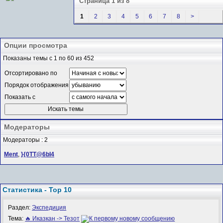
Страница 1 из 8
1
2
3
4
5
6
7
8
>
Опции просмотра
Показаны темы с 1 по 60 из 452
Отсортировано по
Порядок отображения
Показать с
Модераторы
Модераторы : 2
Ment
,
}{0TT@6bI4
Статистика - Top 10
Раздел:
Экспедиция
Тема:
🔥 Иказкан -> Тезот