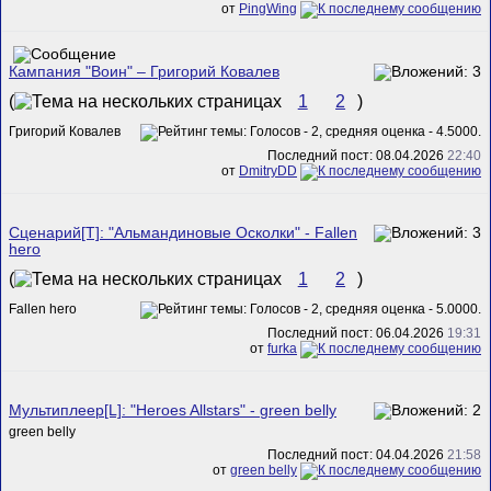
от
PingWing
Кампания "Воин" – Григорий Ковалев
(
1
2
)
Григорий Ковалев
Последний пост: 08.04.2026
22:40
от
DmitryDD
Сценарий[T]: "Альмандиновые Осколки" - Fallen
hero
(
1
2
)
Fallen hero
Последний пост: 06.04.2026
19:31
от
furka
Мультиплеер[L]: "Heroes Allstars" - green belly
green belly
Последний пост: 04.04.2026
21:58
от
green belly