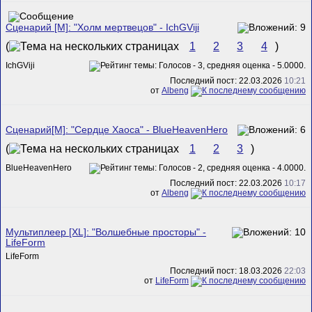
Сценарий [M]: "Холм мертвецов" - IchGViji
(
1
2
3
4
)
IchGViji
Последний пост: 22.03.2026
10:21
от
Albeng
Сценарий[M]: "Сердце Хаоса" - BlueHeavenHero
(
1
2
3
)
BlueHeavenHero
Последний пост: 22.03.2026
10:17
от
Albeng
Мультиплеер [XL]: "Волшебные просторы" -
LifeForm
LifeForm
Последний пост: 18.03.2026
22:03
от
LifeForm