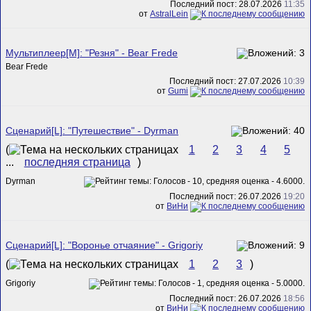
Последний пост: 28.07.2026
11:35
от
AstralLein
Мультиплеер[M]: "Резня" - Bear Frede
Bear Frede
Последний пост: 27.07.2026
10:39
от
Gumi
Сценарий[L]: "Путешествие" - Dyrman
(
1
2
3
4
5
...
последняя страница
)
Dyrman
Последний пост: 26.07.2026
19:20
от
ВиНи
Сценарий[L]: "Воронье отчаяние" - Grigoriy
(
1
2
3
)
Grigoriy
Последний пост: 26.07.2026
18:56
от
ВиНи