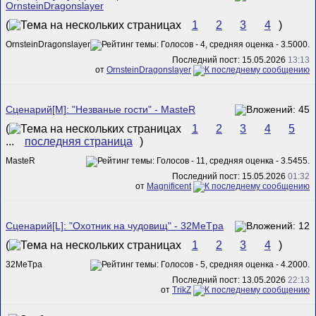
OrnsteinDragonslayer
(
1
2
3
4
)
OrnsteinDragonslayer
Последний пост: 15.05.2026
13:13
от
OrnsteinDragonslayer
Сценарий[M]: "Незваные гости" - MasteR
(
1
2
3
4
5
...
последняя страница
)
MasteR
Последний пост: 15.05.2026
01:32
от
Magnificent
Сценарий[L]: "Охотник на чудовищ" - 32MeTpa
(
1
2
3
4
)
32MeTpa
Последний пост: 13.05.2026
22:13
от
TrikZ