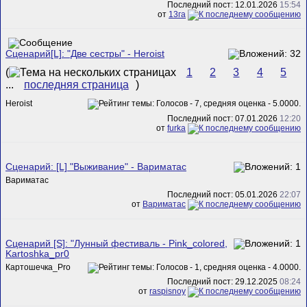
Последний пост: 12.01.2026
15:54
от
13га
Сценарий[L]: "Две сестры" - Heroist
(
1
2
3
4
5
...
последняя страница
)
Heroist
Последний пост: 07.01.2026
12:20
от
furka
Сценарий: [L] "Выживание" - Вариматас
Вариматас
Последний пост: 05.01.2026
22:07
от
Вариматас
Сценарий [S]: "Лунный фестиваль - Pink_colored,
Kartoshka_pr0
Картошечка_Pro
Последний пост: 29.12.2025
08:24
от
raspisnoy