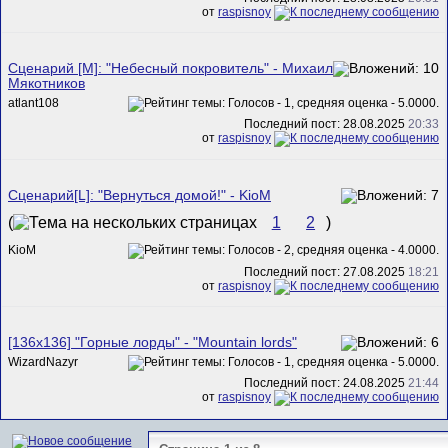
от
raspisnoy
Сценарий [M]: "Небесный покровитель" - Михаил
Мякотников
atlant108
Последний пост: 28.08.2025
20:33
от
raspisnoy
Сценарий[L]: "Вернуться домой!" - KioM
(
1
2
)
KioM
Последний пост: 27.08.2025
18:21
от
raspisnoy
[136x136] "Горные лорды" - "Mountain lords"
WizardNazyr
Последний пост: 24.08.2025
21:44
от
raspisnoy