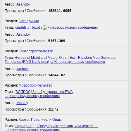
Автор:
Arandor
Просмотры / Сообщения:
153644
/
6055
Раздел:
Экспедиция
Тема:
Knights of Tezoth
Автор:
Arandor
Просмотры / Сообщения:
5157
/
389
Раздел:
Картостроительство
Тема:
Heroes of Might and Magic: Olden Era - Random Map Generator
Templates (RMG Шаблоны)
Автор:
xaniprm
Просмотры / Сообщения:
14844
/
82
Раздел:
Модостроительство
Тема:
[ВОПРОС] 3 грейд существ из EWA
Автор:
Manafy
Просмотры / Сообщения:
111
/
2
Раздел:
Карты: Повелители Орды
Тема:
Сценарий[L]: "Государь скорее жив, чем мёртв" –...