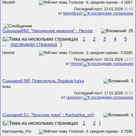
MasteR
Последний пост: 23.01.2026
01:52
от
Magnificent
Сценарий[M]: "Нападение демонов" - Heroist
(
1
2
3
4
5
...
последняя страница
)
Heroist
Последний пост: 20.01.2026
13:37
от
Heroist
Сценарий [M]; Повелитель Эльфов-furka
furka
Последний пост: 17.01.2026
16:22
от
raspisnoy
Сценарий [L]: "Красная чума" - Kartoshka_pr0
(
1
2
)
Картошечка_Pro