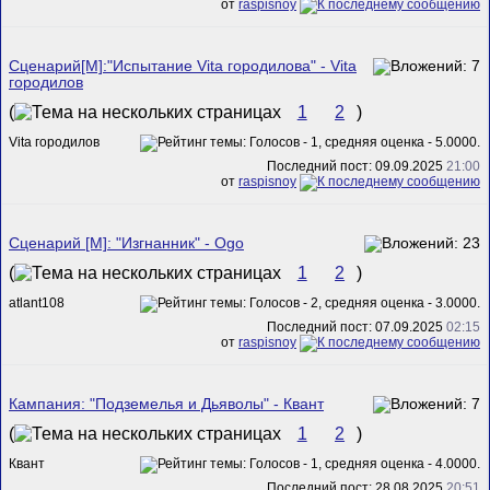
от
raspisnoy
Сценарий[M]:"Испытание Vita городилова" - Vita
городилов
(
1
2
)
Vita городилов
Последний пост: 09.09.2025
21:00
от
raspisnoy
Сценарий [M]: "Изгнанник" - Ogo
(
1
2
)
atlant108
Последний пост: 07.09.2025
02:15
от
raspisnoy
Кампания: "Подземелья и Дьяволы" - Квант
(
1
2
)
Квант
Последний пост: 28.08.2025
20:51