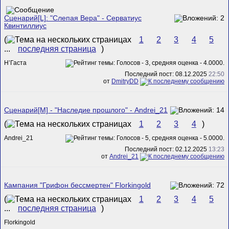
Сценарий[L]: "Слепая Вера" - Серватиус
Квинтиллиус
(
1
2
3
4
5
...
последняя страница
)
Н’Гаста
Последний пост: 08.12.2025
22:50
от
DmitryDD
Сценарий[M] - "Наследие прошлого" - Andrei_21
(
1
2
3
4
)
Andrei_21
Последний пост: 02.12.2025
13:23
от
Andrei_21
Кампания "Грифон бессмертен" Florkingold
(
1
2
3
4
5
...
последняя страница
)
Florkingold