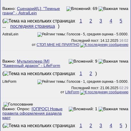
Важно:
Сценарий[L]: "Темные
грани" - AstralLein
(
1
2
3
4
5
...
последняя страница
)
AstralLein
Последний пост: 14.12.2025
16:02
от
СТОП МНЕ НЕ ПРИЯТНО
Важно:
Мультиплеер [M]
"Каменный дракон" - LifeForm
(
1
2
)
LifeForm
Последний пост: 21.06.2025
02:29
от
LifeForm
Важно: Опрос:
[ОПРОС] Новые
правила оформления раздела
карт
(
1
2
3
4
5
)