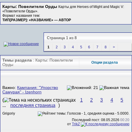
Карты: Повелители Орды
Карты для Heroes of Might and Magic V:
«Повелители Орды».
Формат названия тем:
ТИП[РАЗМЕР]: «НАЗВАНИЕ» — АВТОР
Страница 1 из 8
1
2
3
4
5
6
7
8
>
Темы раздела
: Карты: Повелители
Опции раздела
Орды
Важно:
Кампания: "Упорство
Самурая" - Izenhorn
(
1
2
3
4
5
...
последняя страница
)
Grigoriy
Последний пост: 08.05.2026
00:20
от
TrikZ