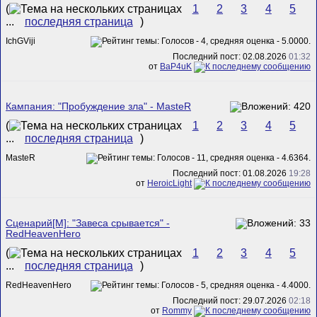
(
1
2
3
4
5
...
последняя страница
)
IchGViji
Последний пост: 02.08.2026
01:32
от
BaP4uK
Кампания: "Пробуждение зла" - MasteR
(
1
2
3
4
5
...
последняя страница
)
MasteR
Последний пост: 01.08.2026
19:28
от
HeroicLight
Сценарий[M]: "Завеса срывается" -
RedHeavenHero
(
1
2
3
4
5
...
последняя страница
)
RedHeavenHero
Последний пост: 29.07.2026
02:18
от
Rommy