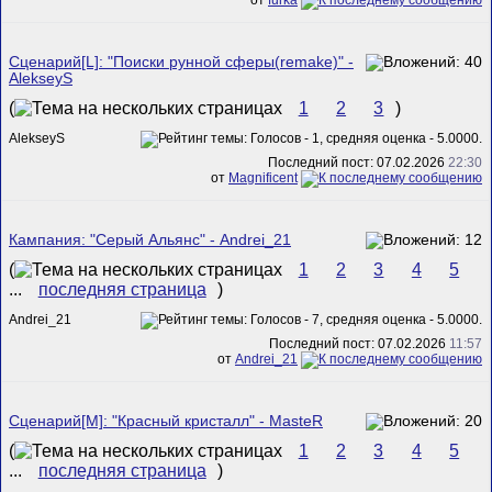
Сценарий[L]: "Поиски рунной сферы(remake)" -
AlekseyS
(
1
2
3
)
AlekseyS
Последний пост: 07.02.2026
22:30
от
Magnificent
Кампания: "Серый Альянс" - Andrei_21
(
1
2
3
4
5
...
последняя страница
)
Andrei_21
Последний пост: 07.02.2026
11:57
от
Andrei_21
Сценарий[M]: "Красный кристалл" - MasteR
(
1
2
3
4
5
...
последняя страница
)