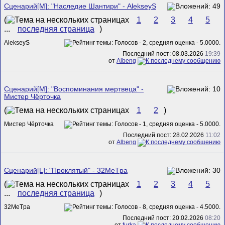
Сценарий[M]: "Наследие Шантири" - AlekseyS
(
1
2
3
4
5
...
последняя страница
)
AlekseyS
Последний пост: 08.03.2026
19:39
от
Albeng
Сценарий[M]: "Воспоминания мертвеца" -
Мистер Чёрточка
(
1
2
)
Мистер Чёрточка
Последний пост: 28.02.2026
11:02
от
Albeng
Сценарий[L]: "Проклятый" - 32MeTpa
(
1
2
3
4
5
...
последняя страница
)
32MeTpa
Последний пост: 20.02.2026
08:20
от
furka