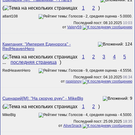
(
1
2
)
atlant108
Последний пост: 08.10.2025
10:03
от
Valery59
Кампания: "Империя Единорога" -
RedHeavenHero
(
1
2
3
4
5
...
последняя страница
)
RedHeavenHero
Последний пост: 04.10.2025
06:34
от
raspisnoy
Сценарий[M]: "На скорую руку" - MikeBlg
(
1
2
)
MikeBlg
Последний пост: 25.09.2025
18:35
от
AliveSnack