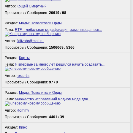
Автор:
Кощей Смертный
Просмотры / Сообщения:
20619
/
98
Раздел:
Моды: Повелители Орды
Тема:
RTF - глобальная модификация, заменяющая все...
Автор:
fktifzobr@mail.ru
Просмотры / Сообщения:
1506069
/
5366
Раздел:
Карты
Тема:
Я впервые за много лет решился начать создавать...
Автор:
restertis
Просмотры / Сообщения:
97
/
0
Раздел:
Моды: Повелители Орды
Тема:
Множество исправлений в одном моде для...
Автор:
Rommy
Просмотры / Сообщения:
4401
/
39
Раздел:
Кино