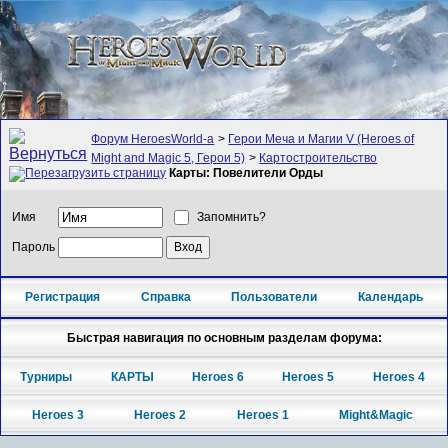
Форум HeroesWorld-а
>
Герои Меча и Магии V (Heroes of
Might and Magic 5, Герои 5)
>
Картостроительство
Карты: Повелители Орды
Имя
Запомнить?
Пароль
Регистрация
Справка
Пользователи
Календарь
Быстрая навигация по основным разделам форума:
Турниры
КАРТЫ
Heroes 6
Heroes 5
Heroes 4
Heroes 3
Heroes 2
Heroes 1
Might&Magic