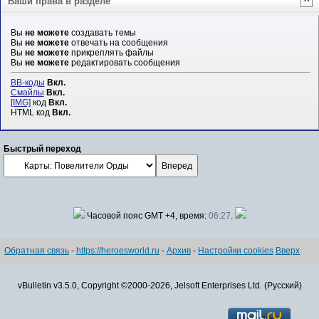
Ваши права в разделе
^
Вы
не можете
создавать темы
Вы
не можете
отвечать на сообщения
Вы
не можете
прикреплять файлы
Вы
не можете
редактировать сообщения
BB-коды
Вкл.
Смайлы
Вкл.
[IMG]
код
Вкл.
HTML код
Вкл.
Быстрый переход
Часовой пояс GMT +4, время:
06:27
.
Обратная связь
-
https://heroesworld.ru
-
Архив
-
Настройки cookies
Вверх
vBulletin v3.5.0, Copyright ©2000-2026, Jelsoft Enterprises Ltd. (Русский)