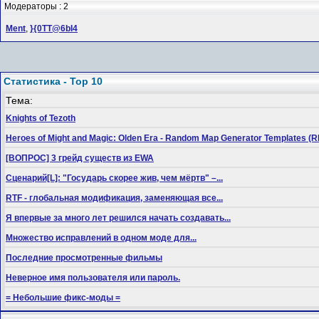
Модераторы : 2
Ment
,
}{0TT@6bI4
Статистика - Top 10
Тема:
Knights of Tezoth
Heroes of Might and Magic: Olden Era - Random Map Generator Templates
[ВОПРОС] 3 грейд существ из EWA
Сценарий[L]: "Государь скорее жив, чем мёртв" –...
RTF - глобальная модификация, заменяющая все...
Я впервые за много лет решился начать создавать...
Множество исправлений в одном моде для...
Последние просмотренные фильмы
Неверное имя пользователя или пароль.
= Небольшие фикс-моды =