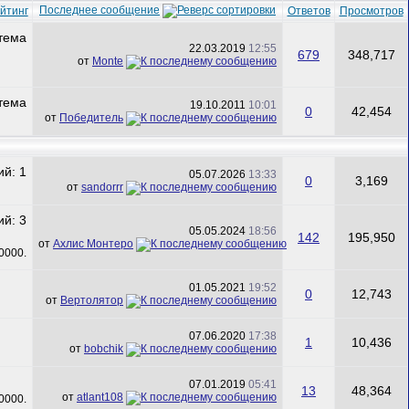
Последнее сообщение
йтинг
Ответов
Просмотров
22.03.2019
12:55
679
348,717
от
Monte
19.10.2011
10:01
0
42,454
от
Победитель
05.07.2026
13:33
0
3,169
от
sandorrr
05.05.2024
18:56
142
195,950
от
Ахлис Монтеро
01.05.2021
19:52
0
12,743
от
Вертолятор
07.06.2020
17:38
1
10,436
от
bobchik
07.01.2019
05:41
13
48,364
от
atlant108