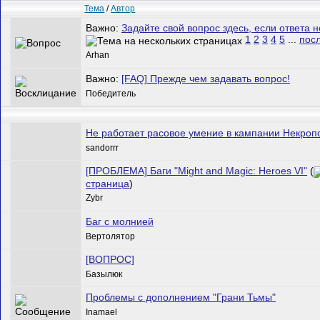
Тема
/
Автор
Важно:
Задайте свой вопрос здесь, если ответа н
1
2
3
4
5
...
пос
Arhan
Важно:
[FAQ] Прежде чем задавать вопрос!
Победитель
Не работает расовое умение в кампании Некроп
sandorrr
[ПРОБЛЕМА] Баги "Might and Magic: Heroes VI"
(
страница
)
Zybr
Баг с молнией
Вертолятор
[ВОПРОС]
Базылюк
Проблемы с дополнением "Грани Тьмы"
Inamael