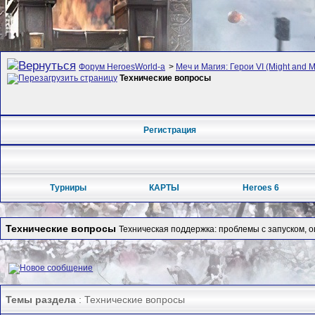
Форум HeroesWorld-а
>
Меч и Магия: Герои VI (Might and M
Технические вопросы
Регистрация
Турниры
КАРТЫ
Heroes 6
Технические вопросы
Техническая поддержка: проблемы с запуском, 
Темы раздела
: Технические вопросы