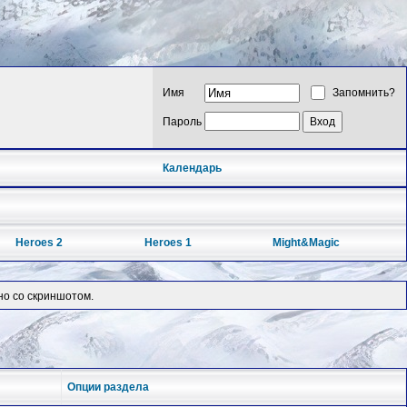
Имя
Запомнить?
Пароль
Календарь
Heroes 2
Heroes 1
Might&Magic
но со скриншотом.
Опции раздела