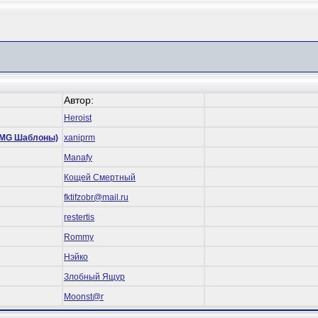
Автор:
Heroist
 (RMG Шаблоны)
xaniprm
Manafy
Кощей Смертный
fktifzobr@mail.ru
restertis
Rommy
Нэйко
Злобный Ящур
Mооnst@r