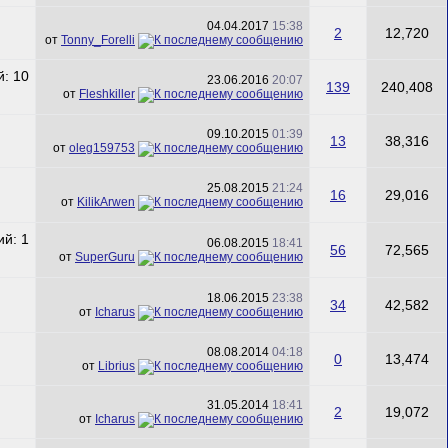
04.04.2017
15:38
2
12,720
от
Tonny_Forelli
23.06.2016
20:07
139
240,408
от
Fleshkiller
09.10.2015
01:39
13
38,316
от
oleg159753
25.08.2015
21:24
16
29,016
от
KilikArwen
06.08.2015
18:41
56
72,565
от
SuperGuru
18.06.2015
23:38
34
42,582
от
Icharus
08.08.2014
04:18
0
13,474
от
Librius
31.05.2014
18:41
2
19,072
от
Icharus