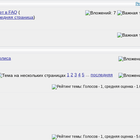
Ре
ет в FAQ
(
ледняя страница
)
олиса
1
2
3
4
5
...
последняя