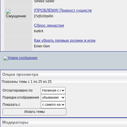
Smiles Seller
[ПРОБЛЕМА] Прирост существ
[7x]Sc0rpi0n
Сброс династии
KefirX
Как убрать первые ролики в игре
Emer-Gen
Опции просмотра
Показаны темы с 1 по 25 из 25
Отсортировано по
Порядок отображения
Показать с
Модераторы