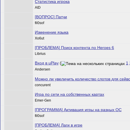
Статистика игрока
AID
[ВОПРОС] Патчи
fil0sof
Изменение языка
Xo6ut
[ПРОБЛЕМА] Поиск контента по Heroes 6
Librius
Вход в uPlay
(
1
Andersen
Можно ли увеличить количество слотов для сейв
concurent
Игра по сети на собственных картах
Emer-Gen
[ПРОГРАММА] Активация игры на разных ОС
fil0sof
[ПРОБЛЕМА] Лаги в игре