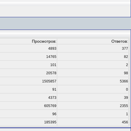
Просмотров:
Ответов:
4893
377
14765
82
101
2
20578
98
1505857
5366
91
0
4373
39
605769
2355
96
1
185395
456