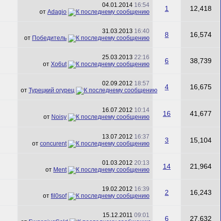
04.01.2014
16:54
1
12,418
от
Adagio
31.03.2013
16:40
8
16,574
от
Победитель
25.03.2013
22:16
6
38,739
от
Xo6ut
02.09.2012
18:57
4
16,675
от
Турецкий огурец
16.07.2012
10:14
16
41,677
от
Noisy
13.07.2012
16:37
3
15,104
от
concurent
01.03.2012
20:13
14
21,964
от
Ment
19.02.2012
16:39
2
16,243
от
fil0sof
15.12.2011
09:01
6
27,632