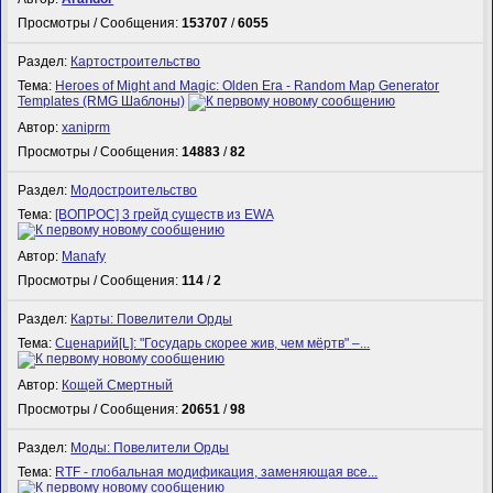
Просмотры / Сообщения:
153707
/
6055
Раздел:
Картостроительство
Тема:
Heroes of Might and Magic: Olden Era - Random Map Generator
Templates (RMG Шаблоны)
Автор:
xaniprm
Просмотры / Сообщения:
14883
/
82
Раздел:
Модостроительство
Тема:
[ВОПРОС] 3 грейд существ из EWA
Автор:
Manafy
Просмотры / Сообщения:
114
/
2
Раздел:
Карты: Повелители Орды
Тема:
Сценарий[L]: "Государь скорее жив, чем мёртв" –...
Автор:
Кощей Смертный
Просмотры / Сообщения:
20651
/
98
Раздел:
Моды: Повелители Орды
Тема:
RTF - глобальная модификация, заменяющая все...