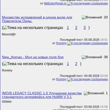
от
fktifzobr@mail.ru
Множество исправлений в одном моде для
Повелители Орды.
(
1
2
3
)
Mооnst@r
Последний пост: 05.08.2026
19:51
от
Rommy
New_Arenas - Мод на новые поля боя
(
1
2
)
Rommy
Последний пост: 04.08.2026
03:09
от
Rommy
[МОД] LEGACY CLASSIC 1.0 Улучшение качества
стандартного интерфейса для HoMM V 3.1
G0ldiel
Последний пост: 03.08.2026
15:56