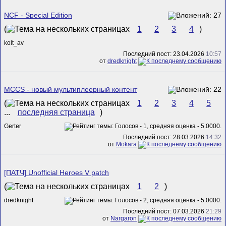
NCF - Special Edition
(
1
2
3
4
)
kolt_av
Последний пост: 23.04.2026
10:57
от
dredknight
MCCS - новый мультиплеерный контент
(
1
2
3
4
5
...
последняя страница
)
Gerter
Последний пост: 28.03.2026
14:32
от
Mokara
[ПАТЧ] Unofficial Heroes V patch
(
1
2
)
dredknight
Последний пост: 07.03.2026
21:29
от
Nargaron