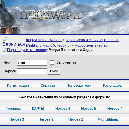
Форум HeroesWorld-а
>
Герои Меча и Магии V (Heroes of
Might and Magic 5, Герои 5)
>
Модостроительство
Моды: Повелители Орды
Имя
Запомнить?
Пароль
Регистрация
Справка
Пользователи
Календарь
Быстрая навигация по основным разделам форума:
Турниры
КАРТЫ
Heroes 6
Heroes 5
Heroes 4
Heroes 3
Heroes 2
Heroes 1
Might&Magic