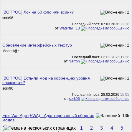
[ВОПРОС] Лок на 60 фпс или всинк?
sork96
Последний пост: 07.03.2026
12:28
от
Waterfall_13
Обновление интерфейсных текстур
Mооnst@r
Последний пост: 06.03.2026
11:36
от
Narron
[ВОПРОС] Есть-ли мод на коррекцию уровня
сложности?
sork96
Последний пост: 28.02.2026
15:05
от
sork96
Epic War Age (EWA) - Адаптированный сборник
модов
(
1
2
3
4
5