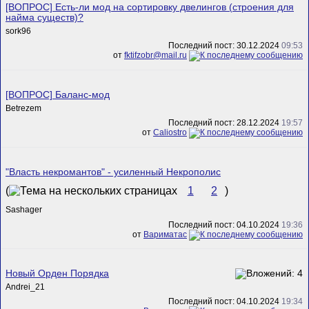
[ВОПРОС] Есть-ли мод на сортировку двелингов (строения для
найма существ)?
sork96
Последний пост: 30.12.2024
09:53
от
fktifzobr@mail.ru
[ВОПРОС] Баланс-мод
Betrezem
Последний пост: 28.12.2024
19:57
от
Caliostro
"Власть некромантов" - усиленный Некрополис
(
1
2
)
Sashager
Последний пост: 04.10.2024
19:36
от
Вариматас
Новый Орден Порядка
Andrei_21
Последний пост: 04.10.2024
19:34