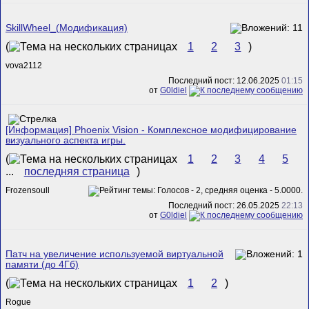
SkillWheel_(Модификация)
(
1
2
3
)
vova2112
Последний пост: 12.06.2025
01:15
от
G0ldiel
[Информация] Phoenix Vision - Комплексное модифицирование
визуального аспекта игры.
(
1
2
3
4
5
...
последняя страница
)
Frozensoull
Последний пост: 26.05.2025
22:13
от
G0ldiel
Патч на увеличение используемой виртуальной
памяти (до 4Гб)
(
1
2
)
Rogue