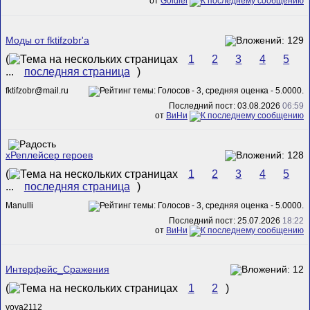
от
G0ldiel
Моды от fktifzobr'а
(
1
2
3
4
5
...
последняя страница
)
fktifzobr@mail.ru
Последний пост: 03.08.2026
06:59
от
ВиНи
xРеплейсер героев
(
1
2
3
4
5
...
последняя страница
)
Manulli
Последний пост: 25.07.2026
18:22
от
ВиНи
Интерфейс_Сражения
(
1
2
)
vova2112