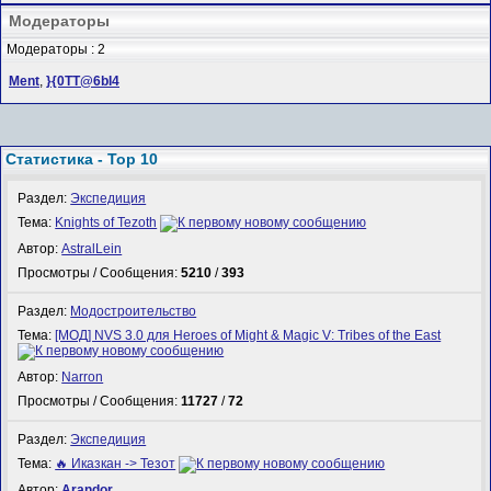
Модераторы
Модераторы : 2
Ment
,
}{0TT@6bI4
Статистика - Top 10
Раздел:
Экспедиция
Тема:
Knights of Tezoth
Автор:
AstralLein
Просмотры / Сообщения:
5210
/
393
Раздел:
Модостроительство
Тема:
[МОД] NVS 3.0 для Heroes of Might & Magic V: Tribes of the East
Автор:
Narron
Просмотры / Сообщения:
11727
/
72
Раздел:
Экспедиция
Тема:
🔥 Иказкан -> Тезот
Автор:
Arandor