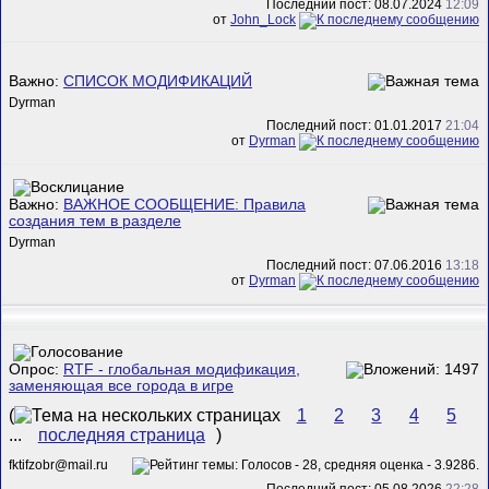
Последний пост: 08.07.2024
12:09
от
John_Lock
Важно:
СПИСОК МОДИФИКАЦИЙ
Dyrman
Последний пост: 01.01.2017
21:04
от
Dyrman
Важно:
ВАЖНОЕ СООБЩЕНИЕ: Правила
создания тем в разделе
Dyrman
Последний пост: 07.06.2016
13:18
от
Dyrman
Опрос:
RTF - глобальная модификация,
заменяющая все города в игре
(
1
2
3
4
5
...
последняя страница
)
fktifzobr@mail.ru
Последний пост: 05.08.2026
22:28