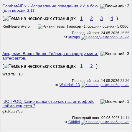
CombatAIFix - Исправление поведения ИИ в бою
(для версии 3.1)
(
1
2
3
4
)
RedHeavenHero
Последний пост: 24.05.2026
15:55
от
krizops
Академия Волшебства. Таблица по крафту мини-
артефактов.
(
1
2
)
Waterfall_13
Последний пост: 14.05.2026
23:36
от
Waterfall_13
[ВОПРОС] Какие папки отвечают за интерфейс
найма существ ?
g3cKpunTop
Последний пост: 09.05.2026
14:11
от
G0ldiel