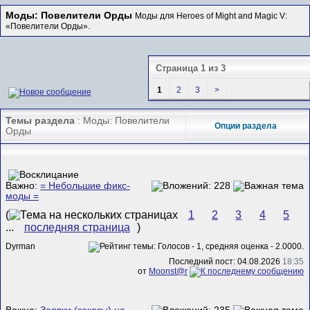
Моды: Повелители Орды
Моды для Heroes of Might and Magic V:
«Повелители Орды».
Страница 1 из 3
1
2
3
>
Темы раздела
: Моды: Повелители
Опции раздела
Орды
Важно:
= Небольшие фикс-
моды =
(
1
2
3
4
5
...
последняя страница
)
Dyrman
Последний пост: 04.08.2026
18:35
от
Mооnst@r