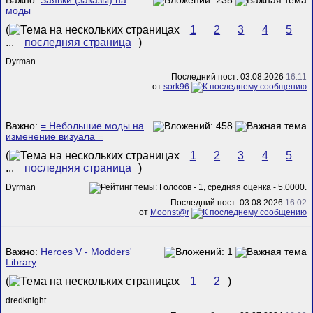
Важно:
Заявки (заказы) на
моды
(
1
2
3
4
5
...
последняя страница
)
Dyrman
Последний пост: 03.08.2026
16:11
от
sork96
Важно:
= Небольшие моды на
изменение визуала =
(
1
2
3
4
5
...
последняя страница
)
Dyrman
Последний пост: 03.08.2026
16:02
от
Mооnst@r
Важно:
Heroes V - Modders'
Library
(
1
2
)
dredknight