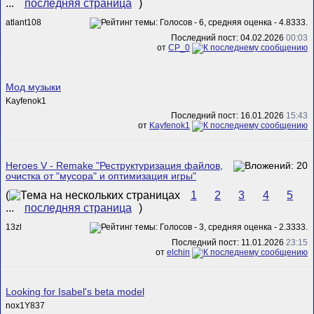
...
последняя страница
)
atlant108
Последний пост: 04.02.2026
00:03
от
CP_0
Мод музыки
Kayfenok1
Последний пост: 16.01.2026
15:43
от
Kayfenok1
Heroes V - Remake "Реструктуризация файлов,
очистка от "мусора" и оптимизация игры"
(
1
2
3
4
5
...
последняя страница
)
13zl
Последний пост: 11.01.2026
23:15
от
elchin
Looking for Isabel's beta model
nox1Y837