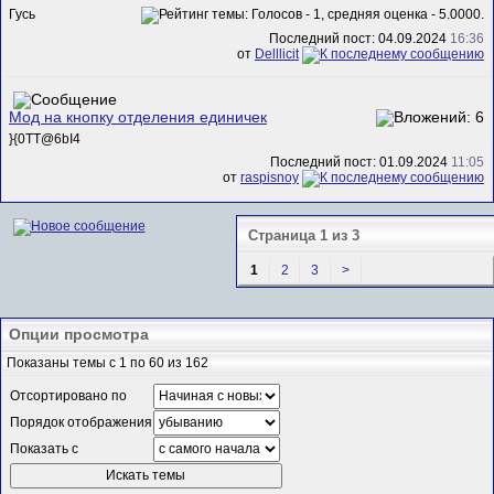
Гусь
Последний пост: 04.09.2024
16:36
от
Delllicit
Мод на кнопку отделения единичек
}{0TT@6bI4
Последний пост: 01.09.2024
11:05
от
raspisnoy
Страница 1 из 3
1
2
3
>
Опции просмотра
Показаны темы с 1 по 60 из 162
Отсортировано по
Порядок отображения
Показать с