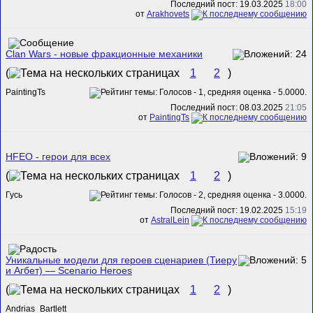
Последний пост: 19.03.2025
18:00
от
Arakhovets
Clan Wars - новые фракционные механики
(
1
2
)
PaintingTs
Последний пост: 08.03.2025
21:05
от
PaintingTs
HFEO - герои для всех
(
1
2
)
Гусь
Последний пост: 19.02.2025
15:19
от
AstralLein
Уникальные модели для героев сценариев (Тиеру
и Агбет) — Scenario Heroes
(
1
2
)
Andrias_Bartlett