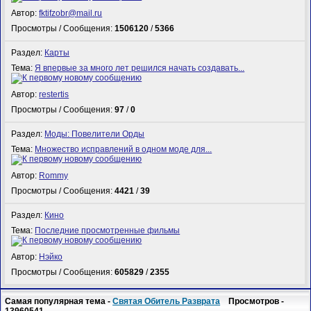
Автор:
fktifzobr@mail.ru
Просмотры / Сообщения:
1506120
/
5366
Раздел:
Карты
Тема:
Я впервые за много лет решился начать создавать...
Автор:
restertis
Просмотры / Сообщения:
97
/
0
Раздел:
Моды: Повелители Орды
Тема:
Множество исправлений в одном моде для...
Автор:
Rommy
Просмотры / Сообщения:
4421
/
39
Раздел:
Кино
Тема:
Последние просмотренные фильмы
Автор:
Нэйко
Просмотры / Сообщения:
605829
/
2355
Самая популярная тема -
Святая Обитель Разврата
Просмотров -