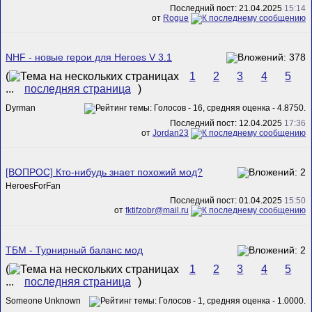
Последний пост: 21.04.2025
15:14
от
Rogue
NHF - новые герои для Heroes V 3.1
(
1
2
3
4
5
...
последняя страница
)
Dyrman
Последний пост: 12.04.2025
17:36
от
Jordan23
[ВОПРОС] Кто-нибудь знает похожий мод?
HeroesForFan
Последний пост: 01.04.2025
15:50
от
fktifzobr@mail.ru
ТБМ - Турнирный баланс мод
(
1
2
3
4
5
...
последняя страница
)
Someone Unknown