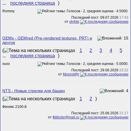
...
последняя страница
)
Rommy
Последний пост: 09.07.2026
17:43
от
sh4de
GEMs - GEMred (Pre-rendered textures, PRT) и
другое
(
1
2
3
4
5
...
последняя страница
)
xuxo
Последний пост: 29.06.2026
23:22
от
Mооnst@r
NTS - Новые стрелки для башен
(
1
2
)
Феникс 2100-й
Последний пост: 25.06.2026
21:17
от
fktifzobr@mail.ru