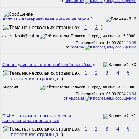
от
Вариматас
Altrmus - Альтернативная музыка на герои 5
(
1
2
)
dzhek.dzhok@mail.ru
Последний пост: 14.09.2024
10:05
от
psatkha
Справедливость - авторский глобальный мод
(
1
2
3
4
5
...
последняя страница
)
Андраил
Последний пост: 06.09.2024
23:54
от
Андраил
"240H" - открытие новых героев и
совершенствование старых
(
1
2
3
4
5
...
последняя страница
)