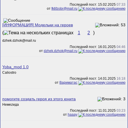
Последний пост: 15.02.2025
07:33
от
fktifzobr@mail.ru
[ИНФОРМАЦИЯ] Модельки на героев
(
1
2
)
dzhek.dzhok@mail.ru
Последний пост: 16.01.2025
04:46
от
dzhek.dzhok@mail.ru
Yoba_mod 1.0
Caliostro
Последний пост: 14.01.2025
16:18
от
Вариматас
помогите создать героя из этого юнита
Немеzида
Последний пост: 11.01.2025
03:23
от
haaay