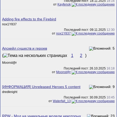
Последний пост: 18.11.2025
18:16
от
Kayfenok
Adding fire effects to the Firebird
nox1Y837
Последний пост: 09.11.2025
12:30
от
nox1Y837
Апскейл существ и героев
(
1
2
)
Mооnst@r
Последний пост: 26.10.2025
16:18
от
Mооnst@r
[ИНФОРМАЦИЯ] Unreleased Heroes 5 content
dredknight
Последний пост: 30.09.2025
10:45
от
Waterfall_13
RPW - Мод на уникальные модели некоторых