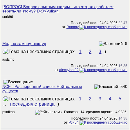
[ВОПРОС] Вопрос опытным людям - что это, как работает,
верить-ли этому? Dx9>Vulkan
sork96
Последний пост: 24.04.2026
22:47
от
Rommy
Мод на замену текстур
(
1
2
3
)
justzmp
Последний пост: 24.04.2026
16:35
от
alexcyber92
NCF - Расширенный список Нейтральных
существ
(
1
2
3
4
5
...
последняя страница
)
psatkha
Последний пост: 24.04.2026
14:38
от
Рон54