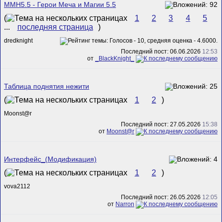
MMH5.5 - Герои Меча и Магии 5.5
(
1
2
3
4
5
...
последняя страница
)
dredknight
Последний пост: 06.06.2026
12:53
от
_BlackKnight_
Таблица поднятия нежити
(
1
2
)
Mооnst@r
Последний пост: 27.05.2026
15:38
от
Mооnst@r
Интерфейс_(Модификация)
(
1
2
)
vova2112
Последний пост: 26.05.2026
12:05
от
Narron