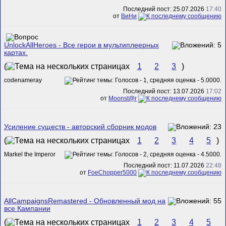
Последний пост: 25.07.2026
17:40
от
ВиНи
UnlockAllHeroes - Все герои в мультиплеерных
картах.
(
1
2
3
)
codenameray
Последний пост: 13.07.2026
17:02
от
Mооnst@r
Усиление существ - авторский сборник модов
(
1
2
3
4
5
)
Markel the Imperor
Последний пост: 11.07.2026
22:48
от
FoeChopper5000
AllCampaignsRemastered - Обновленный мод на
все Кампании
(
1
2
3
4
5