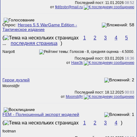
Последний пост: 11.01.2026
08:52
от
fktifzobr@mail.ru
Опрос:
Heroes 5.5 WarGame Edition -
Тактическое издание
(
1
2
3
4
5
...
последняя страница
)
Nargott
Последний пост: 03.01.2026
16:36
от
Haw3k
Герои дуэлей
Mооnst@r
Последний пост: 18.12.2025
00:03
от
Mооnst@r
FEM - Полноценный экспорт моделей
(
1
2
3
4
)
footman