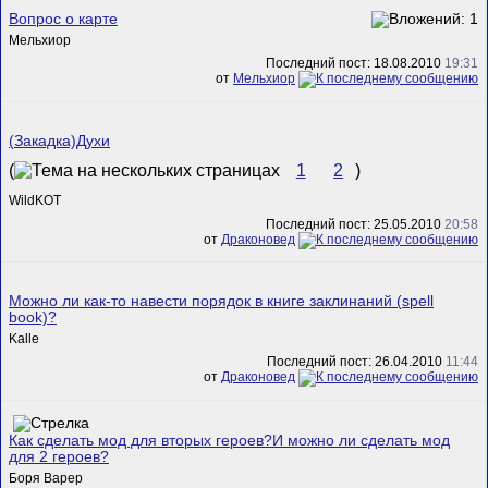
Вопрос о карте
Мельхиор
Последний пост: 18.08.2010
19:31
от
Мельхиор
(Закадка)Духи
(
1
2
)
WildKOT
Последний пост: 25.05.2010
20:58
от
Драконовед
Можно ли как-то навести порядок в книге заклинаний (spell
book)?
Kalle
Последний пост: 26.04.2010
11:44
от
Драконовед
Как сделать мод для вторых героев?И можно ли сделать мод
для 2 героев?
Боря Варер