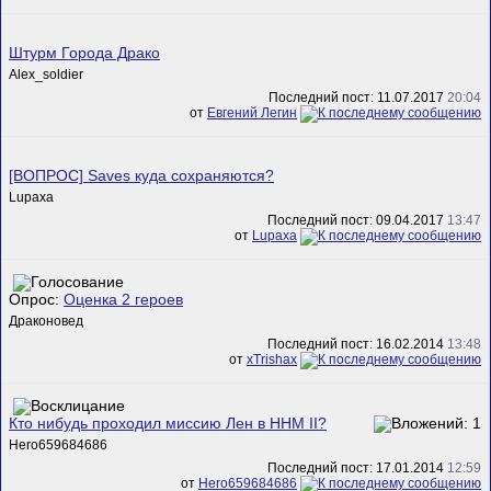
Штурм Города Драко
Alex_soldier
Последний пост: 11.07.2017
20:04
от
Евгений Легин
[ВОПРОС] Saves куда сохраняются?
Lupaxa
Последний пост: 09.04.2017
13:47
от
Lupaxa
Опрос:
Оценка 2 героев
Драконовед
Последний пост: 16.02.2014
13:48
от
xTrishax
Кто нибудь проходил миссию Лен в HHM II?
Hero659684686
Последний пост: 17.01.2014
12:59
от
Hero659684686