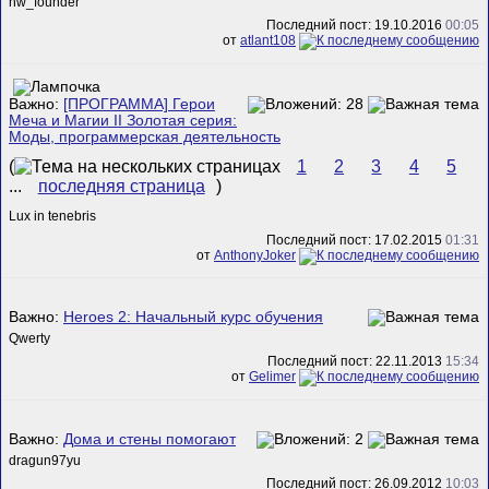
hw_founder
Последний пост: 19.10.2016
00:05
от
atlant108
Важно:
[ПРОГРАММА] Герои
Меча и Магии II Золотая серия:
Моды, программерская деятельность
(
1
2
3
4
5
...
последняя страница
)
Lux in tenebris
Последний пост: 17.02.2015
01:31
от
AnthonyJoker
Важно:
Heroes 2: Начальный курс обучения
Qwerty
Последний пост: 22.11.2013
15:34
от
Gelimer
Важно:
Дома и стены помогают
dragun97yu
Последний пост: 26.09.2012
10:03