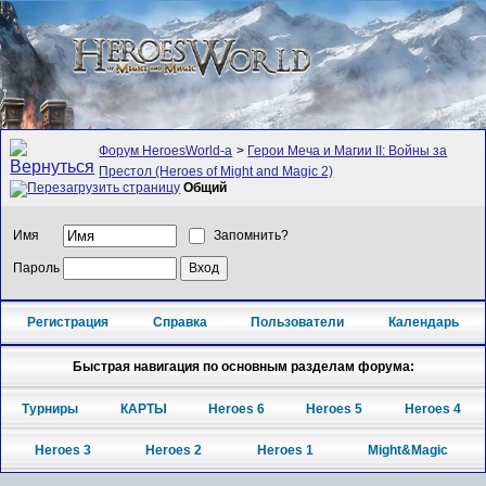
Форум HeroesWorld-а
>
Герои Меча и Магии II: Войны за
Престол (Heroes of Might and Magic 2)
Общий
Имя
Запомнить?
Пароль
Регистрация
Справка
Пользователи
Календарь
Быстрая навигация по основным разделам форума:
Турниры
КАРТЫ
Heroes 6
Heroes 5
Heroes 4
Heroes 3
Heroes 2
Heroes 1
Might&Magic