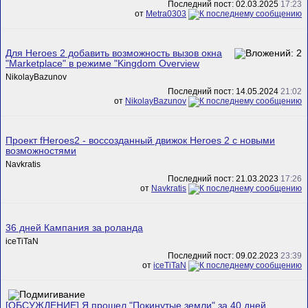
Последний пост: 02.03.2025
17:23
от
Metra0303
Для Heroes 2 добавить возможность вызов окна
"Marketplace" в режиме "Kingdom Overview
NikolayBazunov
Последний пост: 14.05.2024
21:02
от
NikolayBazunov
Проект fHeroes2 - воссозданный движок Heroes 2 с новыми
возможностями
Navkratis
Последний пост: 21.03.2023
17:26
от
Navkratis
36 дней Кампания за роланда
iceTiTaN
Последний пост: 09.02.2023
23:39
от
iceTiTaN
[ОБСУЖДЕНИЕ] Я прошел "Покинутые земли" за 40 дней