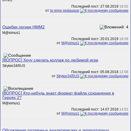
DRILL
Последний пост: 27.08.2019
18:02
от
la reine pedauque
Ошибки логики HMM2
M@ximus1
Последний пост: 20.01.2019
18:26
от
M@ximus1
[ВОПРОС] Хочу сделать коллаж по любимой игре
Stryker34RUS
Последний пост: 05.08.2018
12:08
от
Stryker34RUS
[ВОПРОС] Кто-нибудь знает формат файла сохранения в
Героях 2?
M@ximus1
Последний пост: 14.07.2018
14:52
от
M@ximus1
Обсуждение различных аналитических и литературных