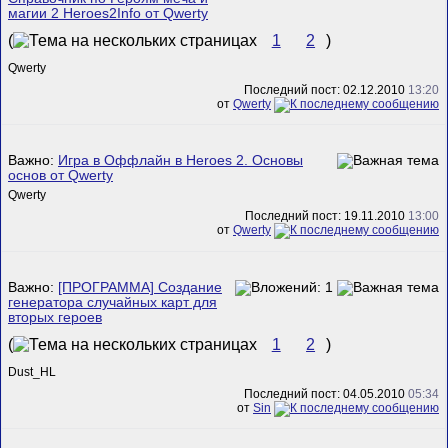
магии 2 Heroes2Info от Qwerty
(
1
2
)
Qwerty
Последний пост: 02.12.2010
13:20
от
Qwerty
Важно:
Игра в Оффлайн в Heroes 2. Основы
основ от Qwerty
Qwerty
Последний пост: 19.11.2010
13:00
от
Qwerty
Важно:
[ПРОГРАММА] Создание
генератора случайных карт для
вторых героев
(
1
2
)
Dust_HL
Последний пост: 04.05.2010
05:34
от
Sin