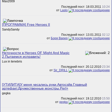
Max2009
Последний пост: 18.03.2011
10:24
от
Laslo
[ПРОГРАММА] Free Heroes II
SandySandy
Последний пост: 13.01.2011
02:12
от
Боря Варер
Неточности в Heroes OF Might And Magic
2.Пытаемся исправить!
Lux in tenebris
Последний пост: 20.12.2010
23:34
от
Sir_DRILL
[УТИЛИТА]У меня чесались руки.Автосэйв.Главный
артефакт.Дружественные монстры.Perl+
gegka
Последний пост: 19.12.2010
15:50
от
gegka