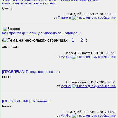
материалов по вторым героям
Qwerty
Последний пост: 04.06.2018
03:13
от
Пашкент
Как пройти финальную миссию за Роланда ?
(
1
2
)
Allan Stark
Последний пост: 11.01.2018
01:23
от
VylfGor
[ПРОБЛЕМА] Город, которого нет
Pro-ild
Последний пост: 11.12.2017
20:51
от
VylfGor
[ОБСУЖДЕНИЕ] Ребаланс?
Remial
Последний пост: 08.12.2017
14:52
от
VylfGor