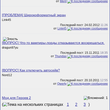
от
Ment
[ПРОБЛЕМА] Широкоформатный экран
Link45
Последний пост: 24.02.2012
11:26
от
Link45
[ВОПРОС] Что-то вампиры-лорды отказываются воскрешаться.
dragun97yu
Последний пост: 15.11.2011
18:35
от
Thundax
[ВОПРОС] Как отключить автосейв?
Nord12
Последний пост: 20.10.2011
12:55
от
Qwerty
Мод для Героев 2
(
1
2
3
)