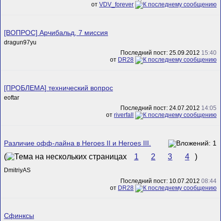
от
VDV_forever
[ВОПРОС] Арчибальд, 7 миссия
dragun97yu
Последний пост: 25.09.2012
15:40
от
DR28
[ПРОБЛЕМА] технический вопрос
eoftar
Последний пост: 24.07.2012
14:05
от
riverfall
Различие офф-лайна в Heroes II и Heroes III.
(
1
2
3
4
)
DmitriyAS
Последний пост: 10.07.2012
08:44
от
DR28
Сфинксы