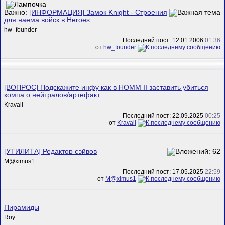
Важно:
[ИНФОРМАЦИЯ] Замок Knight - Строения
для наема войск в Heroes
hw_founder
Последний пост: 12.01.2006
01:36
от
hw_founder
[ВОПРОС] Подскажите инфу как в HOMM II заставить убиться
компа о нейтралов/артефакт
Kravall
Последний пост: 22.09.2025
00:25
от
Kravall
[УТИЛИТА] Редактор сэйвов
M@ximus1
Последний пост: 17.05.2025
22:59
от
M@ximus1
Пирамиды
Roy