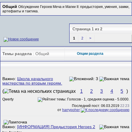
Общий
Обсуждение Героев Меча и Магии II: предыстория, умения, замки,
артефакты и тактика.
Страница 1 из 2
1
2
>
Темы раздела
: Общий
Опции раздела
Важно:
Школа начального
мастерства по вторым героям.
(
1
2
3
4
5
)
Qwerty
Последний пост: 06.03.2019
22:23
от
harrypoher
Важно:
[ИНФОРМАЦИЯ] Предыстория Heroes 2