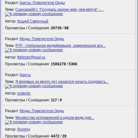
Раздел:
Карты: Повелители Орды
Тема:
Сценарий[L]: "Государь скорее жив, чем мёртв" –...
Автор:
Кощей Смертный
Просмотры / Сообщения:
20736
/
98
Раздел:
Моды: Повелители Орды
Тема:
RTF - глобальная модификация, заменяющая все...
Автор:
fktifzobr@mail.ru
Просмотры / Сообщения:
1506278
/
5366
Раздел:
Карты
Тема:
Я впервые за много лет решился начать создавать...
Автор:
restertis
Просмотры / Сообщения:
117
/
0
Раздел:
Моды: Повелители Орды
Тема:
Множество исправлений в одном моде для...
Автор:
Rommy
Просмотры / Сообщения:
4472
/
39