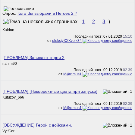
Опрос:
Кого Вы выбрали в Heroes 2 ?
(
1
2
3
)
Katrine
Последний пост: 07.01.2020
15:10
от
oleksiyXXXvolk34
[ПРОБЛЕМА] Зависают герои 2
nahim90
Последний пост: 09.12.2019
02:39
от
M@ximus1
[ПРОБЛЕМА] [Некорректные цвета при запуске]
Kutuzov_666
Последний пост: 09.12.2019
02:39
от
M@ximus1
[ОБСУЖДЕНИЕ] Герой с войсками.
VylfGor