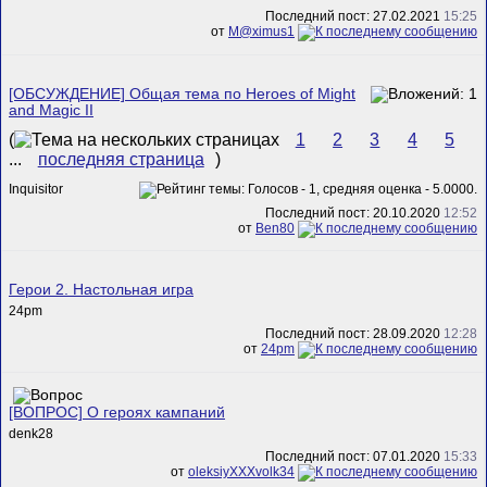
Последний пост: 27.02.2021
15:25
от
M@ximus1
[ОБСУЖДЕНИЕ] Общая тема по Heroes of Might
and Magic II
(
1
2
3
4
5
...
последняя страница
)
Inquisitor
Последний пост: 20.10.2020
12:52
от
Ben80
Герои 2. Настольная игра
24pm
Последний пост: 28.09.2020
12:28
от
24pm
[ВОПРОС] О героях кампаний
denk28
Последний пост: 07.01.2020
15:33
от
oleksiyXXXvolk34