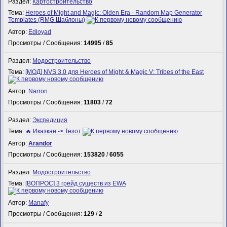
Раздел:
Картостроительство
Тема:
Heroes of Might and Magic: Olden Era - Random Map Generator
Templates (RMG Шаблоны)
Автор:
Edloyad
Просмотры / Сообщения:
14995
/
85
Раздел:
Модостроительство
Тема:
[МОД] NVS 3.0 для Heroes of Might & Magic V: Tribes of the East
Автор:
Narron
Просмотры / Сообщения:
11803
/
72
Раздел:
Экспедиция
Тема:
🔥 Иказкан -> Тезот
Автор:
Arandor
Просмотры / Сообщения:
153820
/
6055
Раздел:
Модостроительство
Тема:
[ВОПРОС] 3 грейд существ из EWA
Автор:
Manafy
Просмотры / Сообщения:
129
/
2