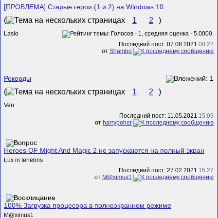
[ПРОБЛЕМА] Старые герои (1 и 2) на Windows 10
(
1
2
)
Laslo
Последний пост: 07.08.2021
00:22
от
Shambo
Рекорды
(
1
2
)
Ven
Последний пост: 11.05.2021
15:09
от
harrypoher
Heroes OF Might And Magic 2 не запускаются на полный экран
Lux in tenebris
Последний пост: 27.02.2021
15:27
от
M@ximus1
100% Загрузка процесора в полноэкранном режиме
M@ximus1