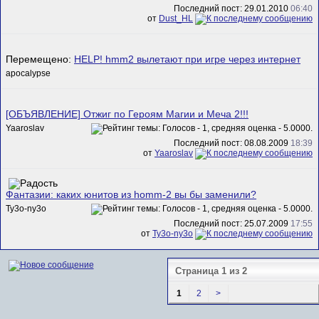
Последний пост: 29.01.2010
06:40
от
Dust_HL
Перемещено:
HELP! hmm2 вылетают при игре через интернет
apocalypse
[ОБЪЯВЛЕНИЕ] Отжиг по Героям Магии и Меча 2!!!
Yaaroslav
Последний пост: 08.08.2009
18:39
от
Yaaroslav
Фантазии: каких юнитов из homm-2 вы бы заменили?
Ty3o-ny3o
Последний пост: 25.07.2009
17:55
от
Ty3o-ny3o
Страница 1 из 2
1
2
>