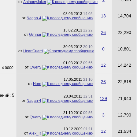
от
AnthonyJoker
03.06.2013
14:05
13
14,704
от
Nagan-4
13.02.2013
22:22
26
22,290
от
Gynnar
30.03.2012
20:10
0
10,801
от
HeartGuard
01.03.2012
09:55
12
14,242
от
Qwerty
17.05.2011
21:10
26
22,818
от
Horn
28.04.2011
12:51
129
71,943
от
Nagan-4
31.10.2010
09:56
3
12,790
от
Qwerty
10.12.2009
01:11
12
21,534
от
Alex_R