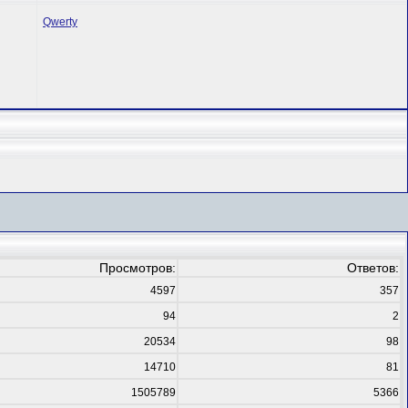
Qwerty
Просмотров:
Ответов:
4597
357
94
2
20534
98
14710
81
1505789
5366