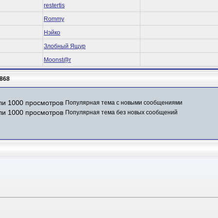
restertis
Rommy
Нэйко
Злобный Ящур
Mооnst@r
868
Популярная тема с новыми сообщениями
Популярная тема без новых сообщений