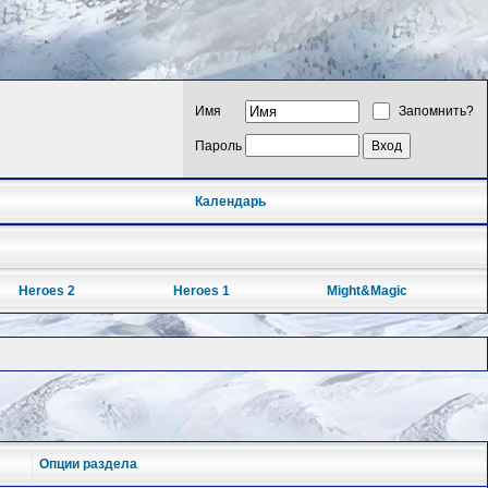
Имя
Запомнить?
Пароль
Календарь
Heroes 2
Heroes 1
Might&Magic
Опции раздела