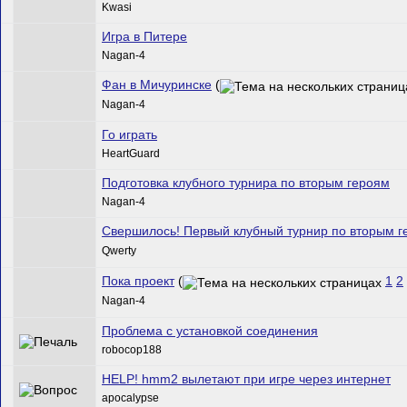
Kwasi
Игра в Питере
Nagan-4
Фан в Мичуринске
(
Nagan-4
Го играть
HeartGuard
Подготовка клубного турнира по вторым героям
Nagan-4
Свершилось! Первый клубный турнир по вторым г
Qwerty
Пока проект
(
1
2
Nagan-4
Проблема с установкой соединения
robocop188
HELP! hmm2 вылетают при игре через интернет
apocalypse