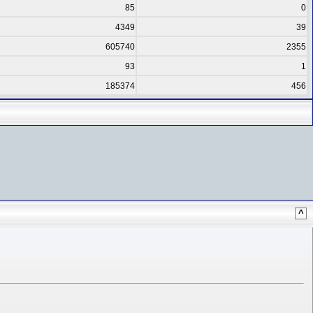
85
0
4349
39
605740
2355
93
1
185374
456
^