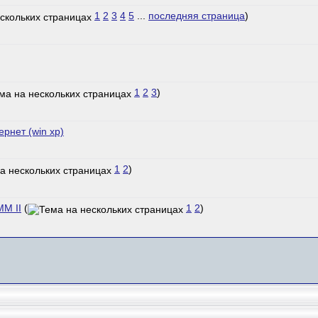
1
2
3
4
5
...
последняя страница
)
1
2
3
)
рнет (win xp)
1
2
)
MM II
(
1
2
)