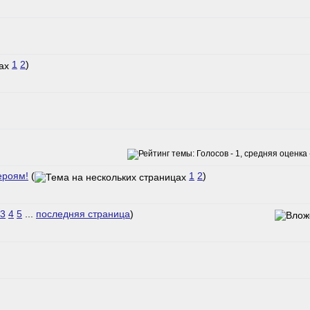
1
2
)
ероям!
(
1
2
)
3
4
5
...
последняя страница
)