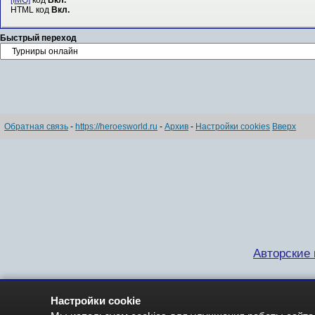
[IMG]
код
Вкл.
HTML код
Вкл.
Быстрый переход
Обратная связь
-
https://heroesworld.ru
-
Архив
-
Настройки cookies
Вверх
Авторские п
Настройки cookie