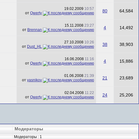
19.02.2009
10:57
80
64,584
от
Qwerty
15.11.2008
23:27
4
14,492
от
Brennan
27.10.2008
10:26
38
38,903
от
Dust_HL
16.06.2008
11:16
4
15,886
от
Qwerty
01.06.2008
21:39
21
23,689
от
yasnikov
02.04.2008
11:22
24
25,206
от
Qwerty
Модераторы
Модераторы : 1