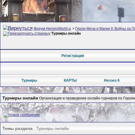
Форум HeroesWorld-а
>
Герои Меча и Магии II: Войны за П
Турниры онлайн
Регистрация
Турниры
КАРТЫ
Heroes 6
Турниры онлайн
Организация и проведение онлайн-турниров по Героям 
Темы раздела
: Турниры онлайн