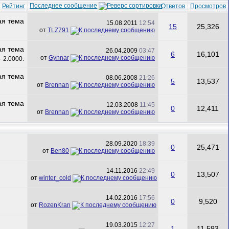
Последнее сообщение
Рейтинг
Ответов
Просмотров
15.08.2011
12:54
15
25,326
от
TLZ791
26.04.2009
03:47
6
16,101
от
Gynnar
08.06.2008
21:26
5
13,537
от
Brennan
12.03.2008
11:45
0
12,411
от
Brennan
28.09.2020
18:39
0
25,471
от
Ben80
14.11.2016
22:49
0
13,507
от
winter_cold
14.02.2016
17:56
0
9,520
от
RozenKran
19.03.2015
12:27
1
11,593