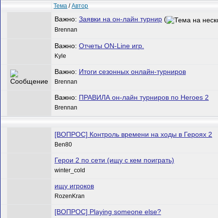
Тема
/
Автор
Важно:
Заявки на он-лайн турнир
(
Brennan
Важно:
Отчеты ON-Line игр.
Kyle
Важно:
Итоги сезонных онлайн-турниров
Brennan
Важно:
ПРАВИЛА он-лайн турниров по Heroes 2
Brennan
[ВОПРОС] Контроль времени на ходы в Героях 2
Ben80
Герои 2 по сети (ищу с кем поиграть)
winter_cold
ищу игроков
RozenKran
[ВОПРОС] Playing someone else?