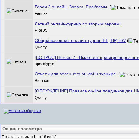
Герои 2 онлайн. Заявки. Проблемы.
(
Fenrizz
Летний онлайн-турнир по вторым героям!
PReDS
Общий весенний онлайн-турнир HL, HP, HW
(
Qwerty
[ВОПРОС] Heroes 2 - Вылетает при игре через инте
apocalypse
Отчеты для весеннего он-лайн турнира.
(
Brennan
[ОБСУЖДЕНИЕ] Правила on-line поединков для H
Qwerty
Опции просмотра
Показаны темы с 1 по 18 из 18