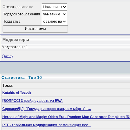
Отсортировано по
Порядок отображения
Показать с
Модераторы
Модераторы : 1
Qwerty
Статистика - Top 10
Тема:
Knights of Tezoth
[ВОПРОС] 3 грейд существ из EWA
Сценарий[L]: "Государь скорее жив, чем мёртв" –...
Heroes of Might and Magic: Olden Era - Random Map Generator Templates
RTF - глобальная модификация, заменяющая все...