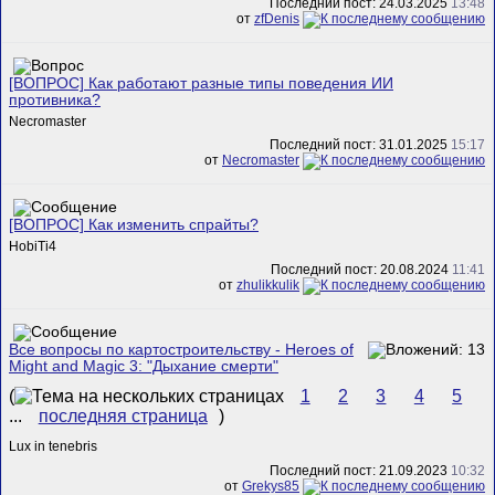
Последний пост: 24.03.2025
13:48
от
zfDenis
[ВОПРОС] Как работают разные типы поведения ИИ
противника?
Necromaster
Последний пост: 31.01.2025
15:17
от
Necromaster
[ВОПРОС] Как изменить спрайты?
HobiTi4
Последний пост: 20.08.2024
11:41
от
zhulikkulik
Все вопросы по картостроительству - Heroes of
Might and Magic 3: "Дыхание смерти"
(
1
2
3
4
5
...
последняя страница
)
Lux in tenebris
Последний пост: 21.09.2023
10:32
от
Grekys85