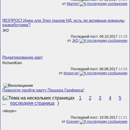
от
Marmot
[ВОПРОС] Идеи для 3тих героев НД. есть ли активные команды
разработчики?
JKD
Последний пост: 06.10.2017
15:28
от
JKD
Редактирование карт
RichardKain
Последний пост: 06.08.2017
14:26
от
dnaop-wr
Помогите пройти карту Пещера Герфекса!
(
1
2
3
4
5
...
последняя страница
)
=Morph=
Последний пост: 10.06.2017
21:01
от
Есения