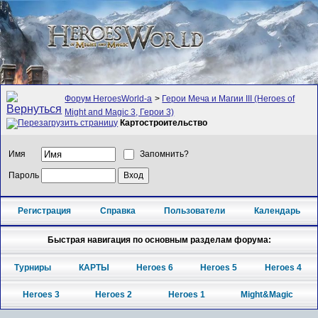
Форум HeroesWorld-а
>
Герои Меча и Магии III (Heroes of
Might and Magic 3, Герои 3)
Картостроительство
Имя
Запомнить?
Пароль
Регистрация
Справка
Пользователи
Календарь
Быстрая навигация по основным разделам форума:
Турниры
КАРТЫ
Heroes 6
Heroes 5
Heroes 4
Heroes 3
Heroes 2
Heroes 1
Might&Magic