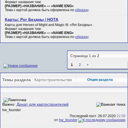
Формат названия тем:
[РАЗМЕР] «НАЗВАНИЕ» — «NAME ENG»
Тема с картой должна быть оформлена по
образцу
.
Карты: Рог Бездны / HOTA
Карты для Heroes of Might and Magic III: «Рог Бездны».
Формат названия тем:
[РАЗМЕР] «НАЗВАНИЕ» — «NAME ENG»
Тема с картой должна быть оформлена по
образцу
.
Страница 1 из 2
1
2
>
Темы раздела
: Картостроительство
Опции раздела
Важно:
Донат для картостроителей
hw_founder
Последний пост: 26.07.2020
22:08
от
hw_founder