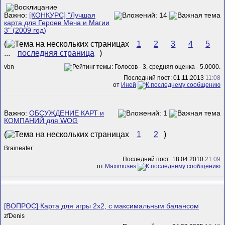
Важно:
[КОНКУРС] "Лучшая
карта для Героев Меча и Магии
3" (2009 год)
(
1
2
3
4
5
...
последняя страница
)
vbn
Последний пост: 01.11.2013
11:08
от
Иней
Важно:
ОБСУЖДЕНИЕ КАРТ и
КОМПАНИЙ для WOG
(
1
2
)
Braineater
Последний пост: 18.04.2010
21:09
от
Maximuses
[ВОПРОС] Карта для игры 2х2, с максимальным балансом
zfDenis