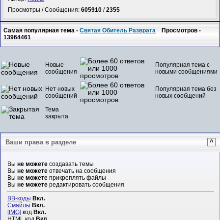
Просмотры / Сообщения:
605910
/
2355
Самая популярная тема -
Святая Обитель Разврата
Просмотров -
13964461
Новые
Популярная тема с
сообщения
новыми сообщениями
Нет новых
Популярная тема без
сообщений
новых сообщений
Тема
закрыта
Ваши права в разделе
^
Вы
не можете
создавать темы
Вы
не можете
отвечать на сообщения
Вы
не можете
прикреплять файлы
Вы
не можете
редактировать сообщения
BB-коды
Вкл.
Смайлы
Вкл.
[IMG]
код
Вкл.
HTML код
Вкл.