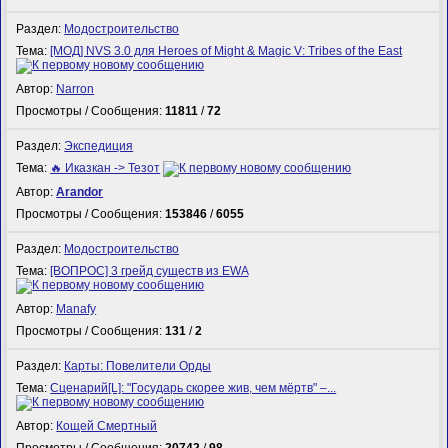
Раздел:
Модостроительство
Тема:
[МОД] NVS 3.0 для Heroes of Might & Magic V: Tribes of the East
Автор:
Narron
Просмотры / Сообщения:
11811
/
72
Раздел:
Экспедиция
Тема:
🔥 Иказкан -> Тезот
Автор:
Arandor
Просмотры / Сообщения:
153846
/
6055
Раздел:
Модостроительство
Тема:
[ВОПРОС] 3 грейд существ из EWA
Автор:
Manafy
Просмотры / Сообщения:
131
/
2
Раздел:
Карты: Повелители Орды
Тема:
Сценарий[L]: "Государь скорее жив, чем мёртв" –...
Автор:
Кощей Смертный