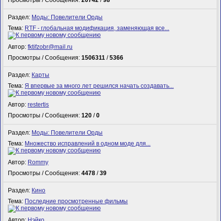
Просмотры / Сообщения:
20742
/
98
Раздел:
Моды: Повелители Орды
Тема:
RTF - глобальная модификация, заменяющая все...
Автор:
fktifzobr@mail.ru
Просмотры / Сообщения:
1506311
/
5366
Раздел:
Карты
Тема:
Я впервые за много лет решился начать создавать...
Автор:
restertis
Просмотры / Сообщения:
120
/
0
Раздел:
Моды: Повелители Орды
Тема:
Множество исправлений в одном моде для...
Автор:
Rommy
Просмотры / Сообщения:
4478
/
39
Раздел:
Кино
Тема:
Последние просмотренные фильмы
Автор:
Нэйко