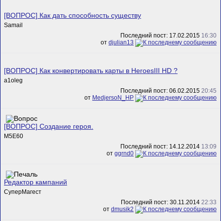
[ВОПРОС] Как дать способность существу
Samail
Последний пост: 17.02.2015
16:30
от
djulian13
[ВОПРОС] Как конвертировать карты в HeroesIII HD ?
a1oleg
Последний пост: 06.02.2015
20:45
от
MedjersoN_HP
[ВОПРОС] Создание героя.
M5E60
Последний пост: 14.12.2014
13:09
от
ggrnd0
Редактор кампаний
СуперМагест
Последний пост: 30.11.2014
22:33
от
dmusik2