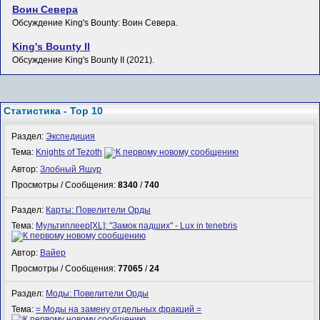
Воин Севера
Обсуждение King's Bounty: Воин Севера.
King's Bounty II
Обсуждение King's Bounty II (2021).
Статистика - Top 10
Раздел:
Экспедиция
Тема:
Knights of Tezoth
Автор:
Злобный Ящур
Просмотры / Сообщения:
8340
/
740
Раздел:
Карты: Повелители Орды
Тема:
Мультиплеер[XL]: "Замок падших" - Lux in tenebris
Автор:
Вайер
Просмотры / Сообщения:
77065
/
24
Раздел:
Моды: Повелители Орды
Тема:
= Моды на замену отдельных фракций =