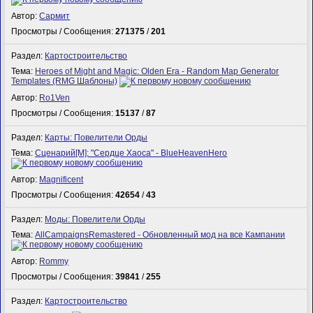
Автор:
Сармит
Просмотры / Сообщения:
271375
/
201
Раздел:
Картостроительство
Тема:
Heroes of Might and Magic: Olden Era - Random Map Generator
Templates (RMG Шаблоны)
Автор:
Ro1Ven
Просмотры / Сообщения:
15137
/
87
Раздел:
Карты: Повелители Орды
Тема:
Сценарий[M]: "Сердце Хаоса" - BlueHeavenHero
Автор:
Magnificent
Просмотры / Сообщения:
42654
/
43
Раздел:
Моды: Повелители Орды
Тема:
AllCampaignsRemastered - Обновленный мод на все Кампании
Автор:
Rommy
Просмотры / Сообщения:
39841
/
255
Раздел:
Картостроительство