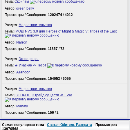
Тема:
Скрипты
Автор:
green belly
Просмотры / Сообщения:
1202474
/
4012
Раздел:
Модостроительство
Тема:
[МОД] NVS 3.0 для Heroes of Might & Magic V: Tribes of the East
Автор:
Narron
Просмотры / Сообщения:
11857
/
72
Раздел:
Экспедиция
Тема:
🔥 Иказкан -> Тезот
Автор:
Arandor
Просмотры / Сообщения:
154053
/
6055
Раздел:
Модостроительство
Тема:
[ВОПРОС] 3 грейд существ из EWA
Автор:
Manafy
Просмотры / Сообщения:
156
/
2
Самая популярная тема -
Святая Обитель Разврата
Просмотров -
13970568