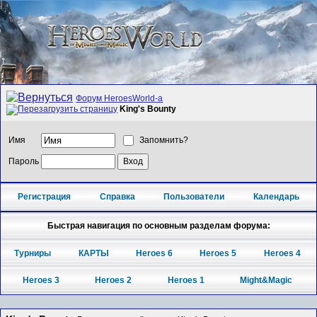
Форум HeroesWorld-а
King's Bounty
Имя
Запомнить?
Пароль
Регистрация
Справка
Пользователи
Календарь
Быстрая навигация по основным разделам форума:
Турниры
КАРТЫ
Heroes 6
Heroes 5
Heroes 4
Heroes 3
Heroes 2
Heroes 1
Might&Magic