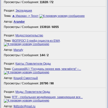
Просмотры / Сообщения:
11828
/
72
Раздел:
Экспедиция
Тема:
🔥 Иказкан -> Тезот
Автор:
Arandor
Просмотры / Сообщения:
153918
/
6055
Раздел:
Модостроительство
Тема:
[ВОПРОС] 3 грейд существ из EWA
Автор:
Manafy
Просмотры / Сообщения:
144
/
2
Раздел:
Карты: Повелители Орды
Тема:
Сценарий[L]: "Государь скорее жив, чем мёртв" –...
Автор:
Кощей Смертный
Просмотры / Сообщения:
20790
/
98
Раздел:
Моды: Повелители Орды
Тема:
RTF - глобальная модификация, заменяющая все...
Автор:
fktifzobr@mail.ru