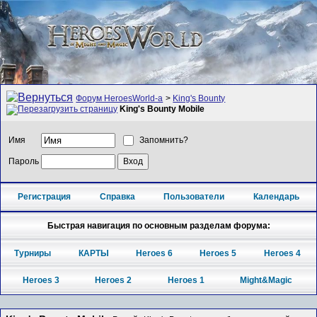
Форум HeroesWorld-а
>
King's Bounty
King's Bounty Mobile
Имя
Запомнить?
Пароль
Регистрация
Справка
Пользователи
Календарь
Быстрая навигация по основным разделам форума:
Турниры
КАРТЫ
Heroes 6
Heroes 5
Heroes 4
Heroes 3
Heroes 2
Heroes 1
Might&Magic