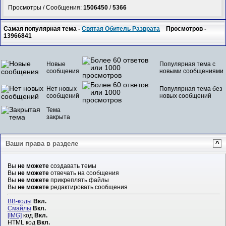
Просмотры / Сообщения:
1506450
/
5366
Самая популярная тема -
Святая Обитель Разврата
Просмотров -
13966841
Новые
Популярная тема с
сообщения
новыми сообщениями
Нет новых
Популярная тема без
сообщений
новых сообщений
Тема
закрыта
Ваши права в разделе
^
Вы
не можете
создавать темы
Вы
не можете
отвечать на сообщения
Вы
не можете
прикреплять файлы
Вы
не можете
редактировать сообщения
BB-коды
Вкл.
Смайлы
Вкл.
[IMG]
код
Вкл.
HTML код
Вкл.