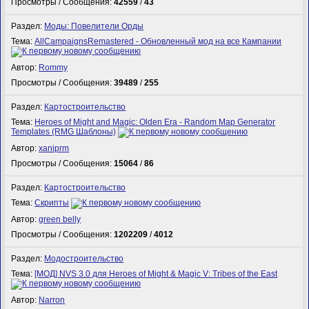
Просмотры / Сообщения:
42559
/
43
Раздел:
Моды: Повелители Орды
Тема:
AllCampaignsRemastered - Обновленный мод на все Кампании
Автор:
Rommy
Просмотры / Сообщения:
39489
/
255
Раздел:
Картостроительство
Тема:
Heroes of Might and Magic: Olden Era - Random Map Generator
Templates (RMG Шаблоны)
Автор:
xaniprm
Просмотры / Сообщения:
15064
/
86
Раздел:
Картостроительство
Тема:
Скрипты
Автор:
green belly
Просмотры / Сообщения:
1202209
/
4012
Раздел:
Модостроительство
Тема:
[МОД] NVS 3.0 для Heroes of Might & Magic V: Tribes of the East
Автор:
Narron