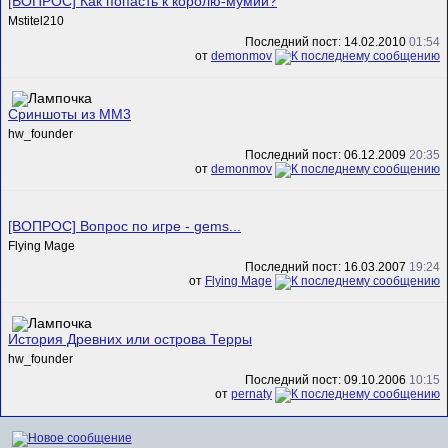
[ВОПРОС] Как попасть к королю-мумии?
Mstitel210
Последний пост: 14.02.2010
01:54
от
demonmov
Сриншоты из MM3
hw_founder
Последний пост: 06.12.2009
20:35
от
demonmov
[ВОПРОС] Вопрос по игре - gems...
Flying Mage
Последний пост: 16.03.2007
19:24
от
Flying Mage
История Древних или острова Терры
hw_founder
Последний пост: 09.10.2006
10:15
от
pernaty