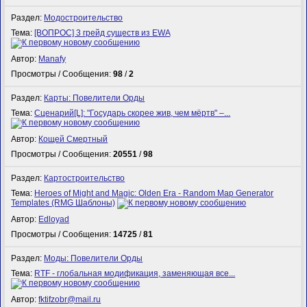
Раздел:
Модостроительство
Тема:
[ВОПРОС] 3 грейд существ из EWA
Автор:
Manafy
Просмотры / Сообщения:
98
/
2
Раздел:
Карты: Повелители Орды
Тема:
Сценарий[L]: "Государь скорее жив, чем мёртв" –...
Автор:
Кощей Смертный
Просмотры / Сообщения:
20551
/
98
Раздел:
Картостроительство
Тема:
Heroes of Might and Magic: Olden Era - Random Map Generator
Templates (RMG Шаблоны)
Автор:
Edloyad
Просмотры / Сообщения:
14725
/
81
Раздел:
Моды: Повелители Орды
Тема:
RTF - глобальная модификация, заменяющая все...
Автор:
fktifzobr@mail.ru