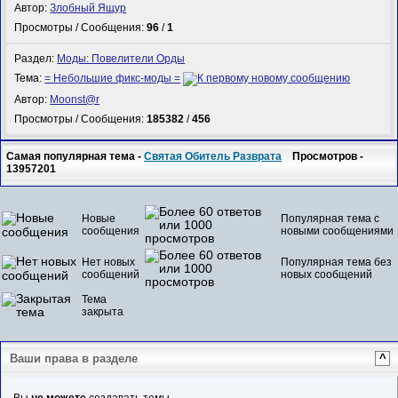
Автор:
Злобный Ящур
Просмотры / Сообщения:
96
/
1
Раздел:
Моды: Повелители Орды
Тема:
= Небольшие фикс-моды =
Автор:
Mооnst@r
Просмотры / Сообщения:
185382
/
456
Самая популярная тема -
Святая Обитель Разврата
Просмотров -
13957201
Новые
Популярная тема с
сообщения
новыми сообщениями
Нет новых
Популярная тема без
сообщений
новых сообщений
Тема
закрыта
Ваши права в разделе
^
Вы
не можете
создавать темы