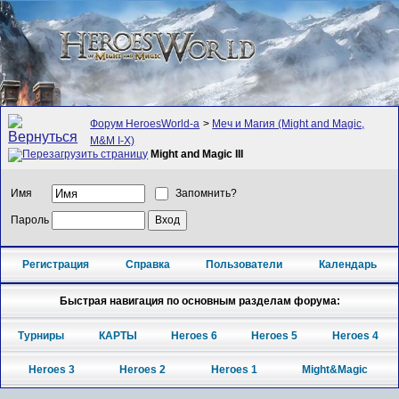
Форум HeroesWorld-а
>
Меч и Магия (Might and Magic,
M&M I-X)
Might and Magic III
Имя
Запомнить?
Пароль
Регистрация
Справка
Пользователи
Календарь
Быстрая навигация по основным разделам форума:
Турниры
КАРТЫ
Heroes 6
Heroes 5
Heroes 4
Heroes 3
Heroes 2
Heroes 1
Might&Magic