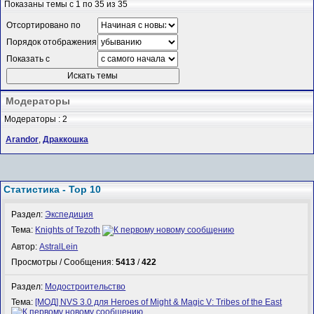
Показаны темы с 1 по 35 из 35
Отсортировано по
Порядок отображения
Показать с
Модераторы
Модераторы : 2
Arandor
,
Драккошка
Статистика - Top 10
Раздел:
Экспедиция
Тема:
Knights of Tezoth
Автор:
AstralLein
Просмотры / Сообщения:
5413
/
422
Раздел:
Модостроительство
Тема:
[МОД] NVS 3.0 для Heroes of Might & Magic V: Tribes of the East