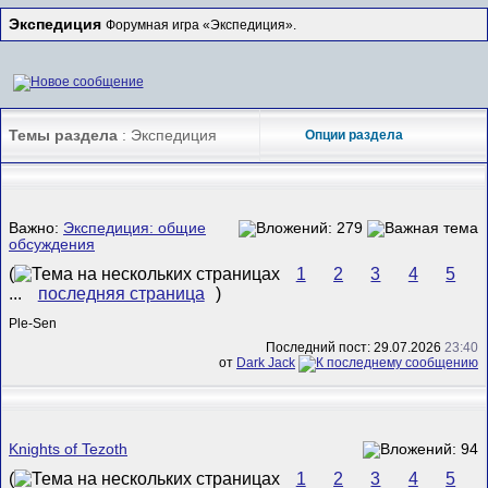
Экспедиция
Форумная игра «Экспедиция».
Темы раздела
: Экспедиция
Опции раздела
Важно:
Экспедиция: общие
обсуждения
(
1
2
3
4
5
...
последняя страница
)
Ple-Sen
Последний пост: 29.07.2026
23:40
от
Dark Jack
Knights of Tezoth
(
1
2
3
4
5