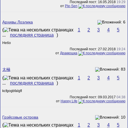
Последний пост: 16.05.2018
19:29
от
Ple-Sen
Архивы Лоэлика
(
1
2
3
4
5
...
последняя страница
)
Небо
Последний пост: 27.02.2018
19:24
от
Драккошка
太極
(
1
2
3
4
5
...
последняя страница
)
kcfgogbfalgfl
Последний пост: 09.03.2017
04:38
от
Happy Life
Грэйсовые острова
(
1
2
3
4
5