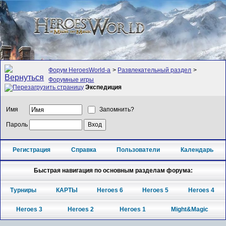
Форум HeroesWorld-а
>
Развлекательный раздел
>
Форумные игры
Экспедиция
Имя
Запомнить?
Пароль
Регистрация
Справка
Пользователи
Календарь
Быстрая навигация по основным разделам форума:
Турниры
КАРТЫ
Heroes 6
Heroes 5
Heroes 4
Heroes 3
Heroes 2
Heroes 1
Might&Magic