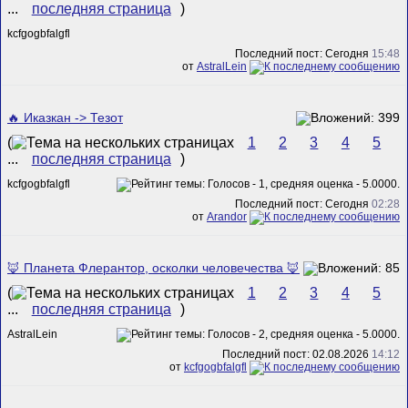
...
последняя страница
)
kcfgogbfalgfl
Последний пост: Сегодня
15:48
от
AstralLein
🔥 Иказкан -> Тезот
(
1
2
3
4
5
...
последняя страница
)
kcfgogbfalgfl
Последний пост: Сегодня
02:28
от
Arandor
🦊 Планета Флерантор, осколки человечества 🦊
(
1
2
3
4
5
...
последняя страница
)
AstralLein
Последний пост: 02.08.2026
14:12
от
kcfgogbfalgfl