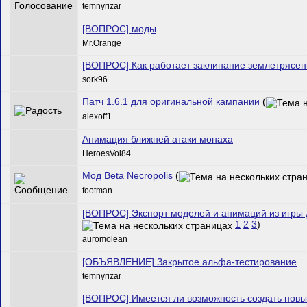
temnyrizar
[ВОПРОС] моды
Mr.Orange
[ВОПРОС] Как работает заклинание землетрясен
sork96
Патч 1.6.1 для оригинальной кампании
(
alexoff1
Анимация ближней атаки монаха
HeroesVol84
Мод Beta Necropolis
(
footman
[ВОПРОС] Экспорт моделей и анимаций из игры д
1
2
3
)
auromolean
[ОБЪЯВЛЕНИЕ] Закрытое альфа-тестирование
temnyrizar
[ВОПРОС] Имеется ли возможность создать новы