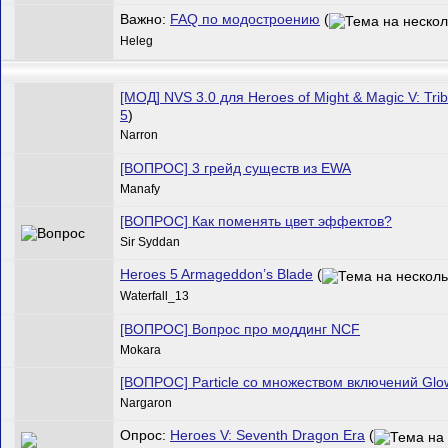
Важно:
FAQ по модостроению
(
Heleg
[МОД] NVS 3.0 для Heroes of Might & Magic V: Trib
5
)
Narron
[ВОПРОС] 3 грейд существ из EWA
Manafy
[ВОПРОС] Как поменять цвет эффектов?
Sir Syddan
Heroes 5 Armageddon’s Blade
(
Waterfall_13
[ВОПРОС] Вопрос про моддинг NCF
Mokara
[ВОПРОС] Particle со множеством включений Glo
Nargaron
Опрос:
Heroes V: Seventh Dragon Era
(