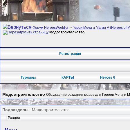
Форум HeroesWorld-а
>
Герои Меча и Магии V (Heroes of Mi
Модостроительство
Регистрация
Турниры
КАРТЫ
Heroes 6
Модостроительство
Обсуждение создания модов для Героев Меча и М
Подразделы
: Модостроительство
Раздел
Моды