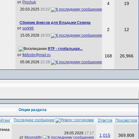
от
Pinchuk
4
19
20.03.2025
20:22
Сборник фиксов для Владыки Севера
от
sork96
2
12
15.05.2026
16:53
RTF - глобальная...
от
fktifzobr@mail.ru
168
26,966
05.08.2026
22:28
Опции раздела
Последнее сообщение
ейтинг
Ответов
Просмотров
29.05.2026
17:17
1,015
369,808
от
Mооnst@r