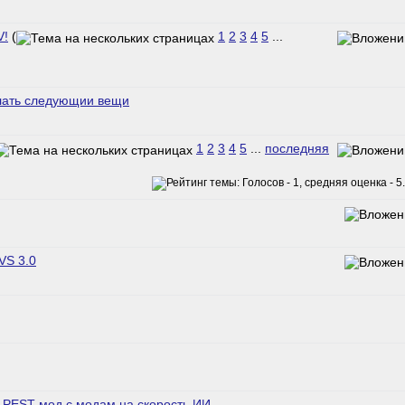
V!
(
1
2
3
4
5
...
елать следующии вещи
1
2
3
4
5
...
последняя
VS 3.0
 PEST мод с модам на скорость ИИ