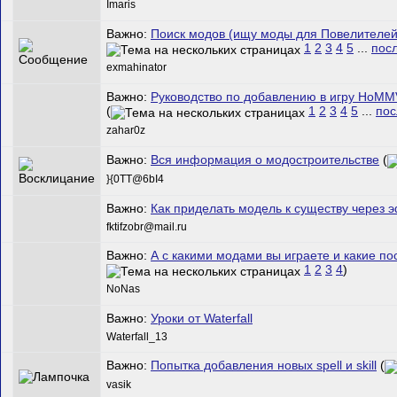
Imaris
Важно:
Поиск модов (ищу моды для Повелителе
1
2
3
4
5
...
пос
exmahinator
Важно:
Руководство по добавлению в игру HoMM
(
1
2
3
4
5
...
пос
zahar0z
Важно:
Вся информация о модостроительстве
(
}{0TT@6bI4
Важно:
Как приделать модель к существу через 
fktifzobr@mail.ru
Важно:
А с какими модами вы играете и какие по
1
2
3
4
)
NoNas
Важно:
Уроки от Waterfall
Waterfall_13
Важно:
Попытка добавления новых spell и skill
(
vasik