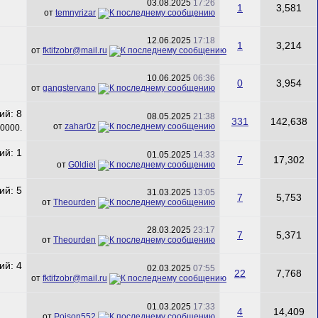
03.08.2025
17:26
1
3,581
от
temnyrizar
12.06.2025
17:18
1
3,214
от
fktifzobr@mail.ru
10.06.2025
06:36
0
3,954
от
gangstervano
08.05.2025
21:38
331
142,638
от
zahar0z
01.05.2025
14:33
7
17,302
от
G0ldiel
31.03.2025
13:05
7
5,753
от
Theourden
28.03.2025
23:17
7
5,371
от
Theourden
02.03.2025
07:55
22
7,768
от
fktifzobr@mail.ru
01.03.2025
17:33
4
14,409
от
Poison552