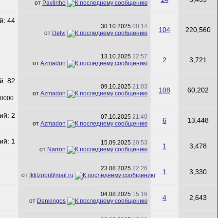
от
Pavlinho
30.10.2025
00:14
104
220,560
от
Delvi
13.10.2025
22:57
2
3,721
от
Azmadon
09.10.2025
21:03
108
60,202
от
Azmadon
07.10.2025
21:40
6
13,448
от
Azmadon
15.09.2025
20:53
1
3,478
от
Narron
23.08.2025
22:26
1
3,330
от
fktifzobr@mail.ru
04.08.2025
15:16
4
2,643
от
Denkingos