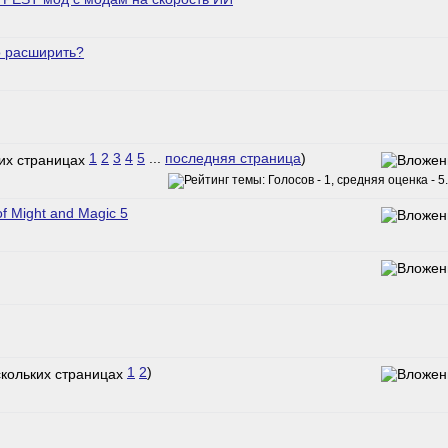
о расширить?
1
2
3
4
5
...
последняя страница
)
 Might and Magic 5
1
2
)