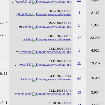
65
15,409
от
Waterfall_13
26.04.2026
15:42
4
2,169
от
}{0TT@6bI4
25.04.2026
19:26
5
1,965
от
sork96
08.01.2026
14:57
17
23,236
от
catfield
23.11.2025
05:13
1
4,528
от
Azmadon
09.11.2025
12:38
15
19,297
от
nox1Y837
04.11.2025
09:44
42
15,005
от
Pavlinho
03.11.2025
18:45
12
2,934
от
temnyrizar
31.10.2025
19:20
14
3,439