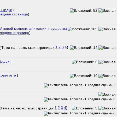
й Орды)
(
ледняя страница
)
V новой модели, анимации и существа
ледняя страница
)
1
2
3
4
)
эффект
советуете
(
1
2
3
4
)