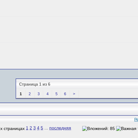
Страница 1 из 6
1
2
3
4
5
6
>
Р
1
2
3
4
5
...
последняя