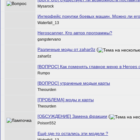
Mysarock
Интерфейс покупки боевых машин. Можно ли ег
Waterfall_13
Heroscanner. Кто автор программы?
gangstervano
Различные моды от zahar0z
(
zahar0z
[ВОПРОС] Как поменять главное меню в Heroes of
Rumpo
[ВОПРОС] утраченые модыи карты
Theourden
[ПРОБЛЕМА] моды и карты
Theourden
[ОБСУЖДЕНИЕ] Замена фракции
(
Poison552
Ещё где-то остались эти модели ?
Waterfall_13