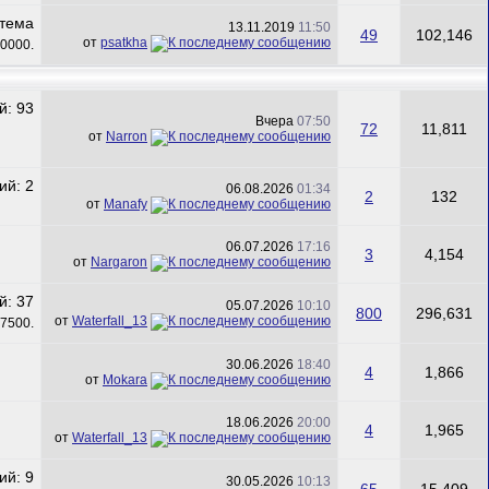
13.11.2019
11:50
49
102,146
от
psatkha
Вчера
07:50
72
11,811
от
Narron
06.08.2026
01:34
2
132
от
Manafy
06.07.2026
17:16
3
4,154
от
Nargaron
05.07.2026
10:10
800
296,631
от
Waterfall_13
30.06.2026
18:40
4
1,866
от
Mokara
18.06.2026
20:00
4
1,965
от
Waterfall_13
30.05.2026
10:13