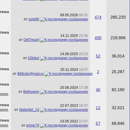
09.05.2026
00:31
474
285,220
от
sork96
14.11.2025
23:36
490
218,806
от
OldTreant
14.09.2025
23:23
52
36,014
от
G0ldiel
20.11.2024
19:57
2
25,287
от
fktifzobr@mail.ru
20.08.2024
17:38
46
82,190
от
Bethowen
22.07.2023
16:37
12
32,521
от
Waterfall_13
23.05.2022
21:57
57
68,846
от
prime79