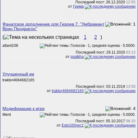
Последний пост: 26.12.2020
12:55
от
Грима
Фанатское дополнение для Героев 7: "Умбрамант
Врин Пендрагон"
(
1
2
)
atlant108
Последний пост: 29.11.2020
03:13
от
psatkha
Улучшенный ии
traktor4684682165
Последний пост: 03.11.2019
13:50
от
traktor4684682165
Модификации к игре
Ment
Последний пост: 05.10.2017
06:15
от
Esto100nec1