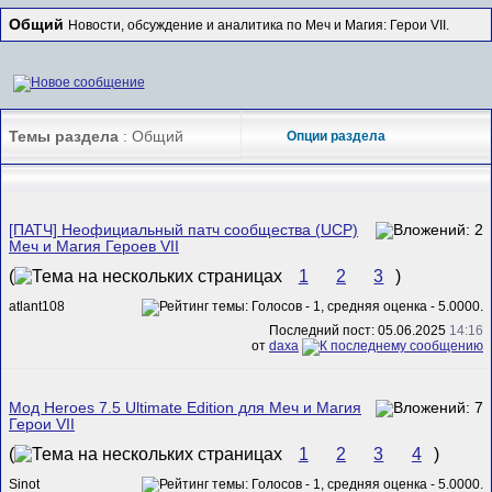
Общий
Новости, обсуждение и аналитика по Меч и Магия: Герои VII.
Темы раздела
: Общий
Опции раздела
[ПАТЧ] Неофициальный патч сообщества (UCP)
Меч и Магия Героев VII
(
1
2
3
)
atlant108
Последний пост: 05.06.2025
14:16
от
daxa
Мод Heroes 7.5 Ultimate Edition для Меч и Магия
Герои VII
(
1
2
3
4
)
Sinot