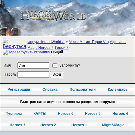
Форум HeroesWorld-а
>
Меч и Магия: Герои VII (Might and
Magic Heroes 7, Герои 7)
Общий
Имя
Запомнить?
Пароль
Регистрация
Справка
Пользователи
Календарь
Быстрая навигация по основным разделам форума:
Турниры
КАРТЫ
Heroes 6
Heroes 5
Heroes 4
Heroes 3
Heroes 2
Heroes 1
Might&Magic