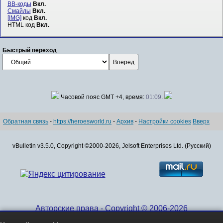
BB-коды
Вкл.
Смайлы
Вкл.
[IMG]
код
Вкл.
HTML код
Вкл.
Быстрый переход
Часовой пояс GMT +4, время:
01:09
.
Обратная связь
-
https://heroesworld.ru
-
Архив
-
Настройки cookies
Вверх
vBulletin v3.5.0, Copyright ©2000-2026, Jelsoft Enterprises Ltd. (Русский)
Авторские права - Copyright © 2006-2026
www.HeroesWorld.ru All rights reserved