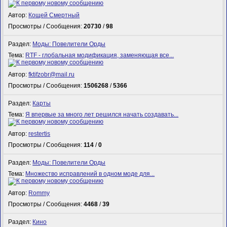
Автор:
Кощей Смертный
Просмотры / Сообщения:
20730
/
98
Раздел:
Моды: Повелители Орды
Тема:
RTF - глобальная модификация, заменяющая все...
Автор:
fktifzobr@mail.ru
Просмотры / Сообщения:
1506268
/
5366
Раздел:
Карты
Тема:
Я впервые за много лет решился начать создавать...
Автор:
restertis
Просмотры / Сообщения:
114
/
0
Раздел:
Моды: Повелители Орды
Тема:
Множество исправлений в одном моде для...
Автор:
Rommy
Просмотры / Сообщения:
4468
/
39
Раздел:
Кино