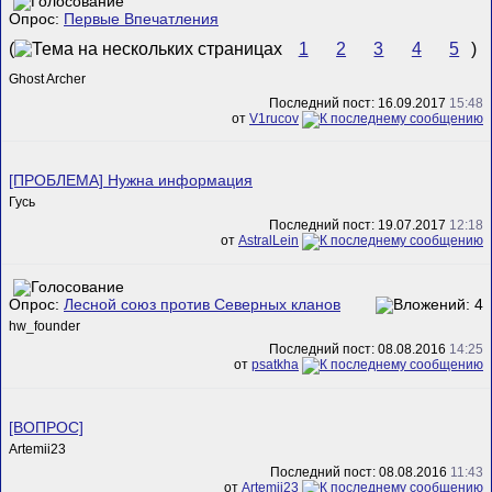
Опрос:
Первые Впечатления
(
1
2
3
4
5
)
Ghost Archer
Последний пост: 16.09.2017
15:48
от
V1rucov
[ПРОБЛЕМА] Нужна информация
Гусь
Последний пост: 19.07.2017
12:18
от
AstralLein
Опрос:
Лесной союз против Северных кланов
hw_founder
Последний пост: 08.08.2016
14:25
от
psatkha
[ВОПРОС]
Artemii23
Последний пост: 08.08.2016
11:43
от
Artemii23