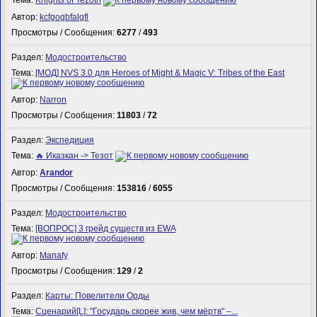
Тема:
Knights of Tezoth
Автор:
kcfgogbfalgfl
Просмотры / Сообщения:
6277
/
493
Раздел:
Модостроительство
Тема:
[МОД] NVS 3.0 для Heroes of Might & Magic V: Tribes of the East
Автор:
Narron
Просмотры / Сообщения:
11803
/
72
Раздел:
Экспедиция
Тема:
🔥 Иказкан -> Тезот
Автор:
Arandor
Просмотры / Сообщения:
153816
/
6055
Раздел:
Модостроительство
Тема:
[ВОПРОС] 3 грейд существ из EWA
Автор:
Manafy
Просмотры / Сообщения:
129
/
2
Раздел:
Карты: Повелители Орды
Тема:
Сценарий[L]: "Государь скорее жив, чем мёртв" –...