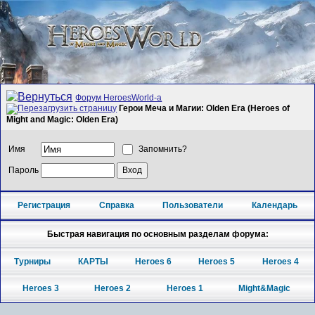
Форум HeroesWorld-а
Герои Меча и Магии: Olden Era (Heroes of
Might and Magic: Olden Era)
Имя
Запомнить?
Пароль
Регистрация
Справка
Пользователи
Календарь
Быстрая навигация по основным разделам форума:
Турниры
КАРТЫ
Heroes 6
Heroes 5
Heroes 4
Heroes 3
Heroes 2
Heroes 1
Might&Magic