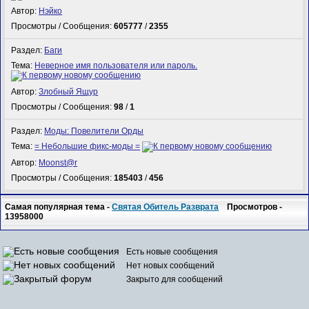
Автор:
Нэйко
Просмотры / Сообщения:
605777
/
2355
Раздел:
Баги
Тема:
Неверное имя пользователя или пароль.
Автор:
Злобный Ящур
Просмотры / Сообщения:
98
/
1
Раздел:
Моды: Повелители Орды
Тема:
= Небольшие фикс-моды =
Автор:
Mооnst@r
Просмотры / Сообщения:
185403
/
456
Самая популярная тема -
Святая Обитель Разврата
Просмотров -
13958000
Есть новые сообщения
Нет новых сообщений
Закрыто для сообщений