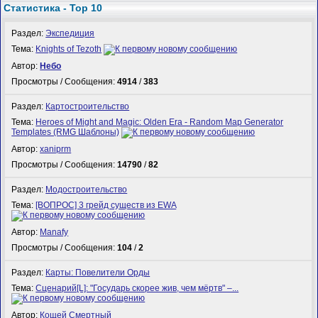
Статистика - Top 10
Раздел:
Экспедиция
Тема:
Knights of Tezoth
Автор:
Небо
Просмотры / Сообщения:
4914
/
383
Раздел:
Картостроительство
Тема:
Heroes of Might and Magic: Olden Era - Random Map Generator
Templates (RMG Шаблоны)
Автор:
xaniprm
Просмотры / Сообщения:
14790
/
82
Раздел:
Модостроительство
Тема:
[ВОПРОС] 3 грейд существ из EWA
Автор:
Manafy
Просмотры / Сообщения:
104
/
2
Раздел:
Карты: Повелители Орды
Тема:
Сценарий[L]: "Государь скорее жив, чем мёртв" –...
Автор:
Кощей Смертный