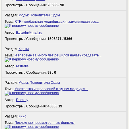
Просмотры / Сообщения:
20586
/
98
Раздел:
Моды: Повелители Орды
Тема:
RTF - глобальная модификация, заменяющая все...
Автор:
fktifzobr@mail.ru
Просмотры / Сообщения:
1505871
/
5366
Раздел:
Карты
Тема:
Я впервые за много лет решился начать создавать...
Автор:
restertis
Просмотры / Сообщения:
93
/
0
Раздел:
Моды: Повелители Орды
Тема:
Множество исправлений в одном моде для...
Автор:
Rommy
Просмотры / Сообщения:
4383
/
39
Раздел:
Кино
Тема:
Последние просмотренные фильмы