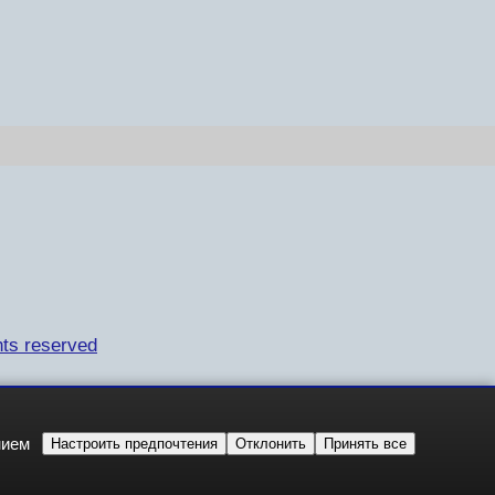
ts reserved
нием
Настроить предпочтения
Отклонить
Принять все