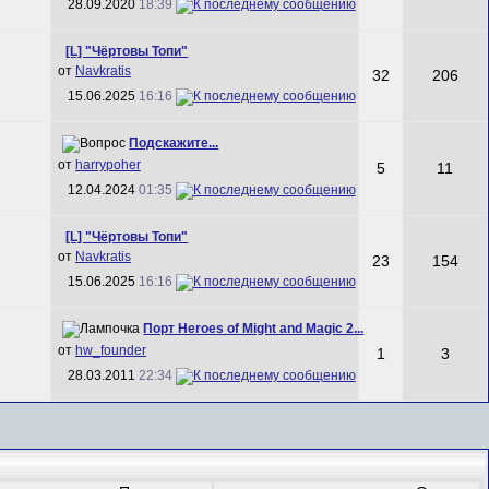
28.09.2020
18:39
[L] "Чёртовы Топи"
от
Navkratis
32
206
15.06.2025
16:16
Подскажите...
от
harrypoher
5
11
12.04.2024
01:35
[L] "Чёртовы Топи"
от
Navkratis
23
154
15.06.2025
16:16
Порт Heroes of Might and Magic 2...
от
hw_founder
1
3
28.03.2011
22:34