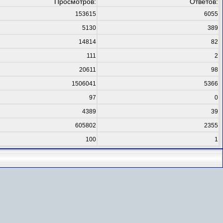
Просмотров:
Ответов:
153615
6055
5130
389
14814
82
111
2
20611
98
1506041
5366
97
0
4389
39
605802
2355
100
1