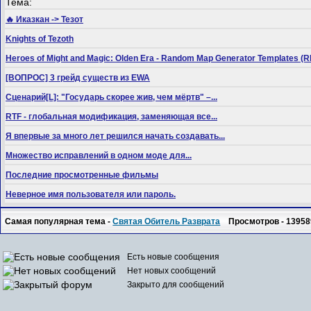
Тема:
🔥 Иказкан -> Тезот
Knights of Tezoth
Heroes of Might and Magic: Olden Era - Random Map Generator Templates
[ВОПРОС] 3 грейд существ из EWA
Сценарий[L]: "Государь скорее жив, чем мёртв" –...
RTF - глобальная модификация, заменяющая все...
Я впервые за много лет решился начать создавать...
Множество исправлений в одном моде для...
Последние просмотренные фильмы
Неверное имя пользователя или пароль.
Самая популярная тема -
Святая Обитель Разврата
Просмотров - 13958
Есть новые сообщения
Нет новых сообщений
Закрыто для сообщений