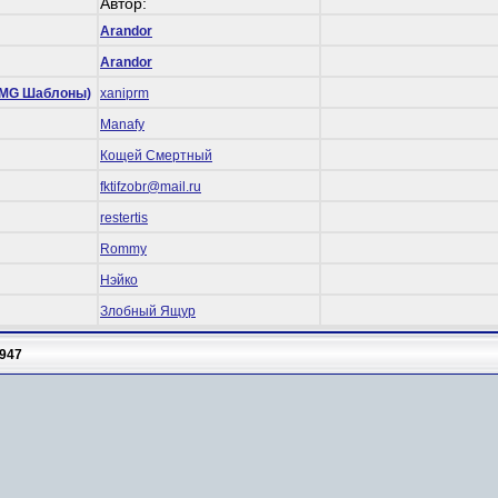
Автор:
Arandor
Arandor
 (RMG Шаблоны)
xaniprm
Manafy
Кощей Смертный
fktifzobr@mail.ru
restertis
Rommy
Нэйко
Злобный Ящур
947