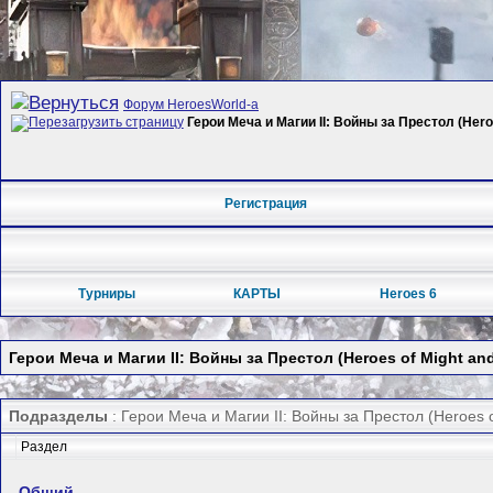
Форум HeroesWorld-а
Герои Меча и Магии II: Войны за Престол (Heroe
Регистрация
Турниры
КАРТЫ
Heroes 6
Герои Меча и Магии II: Войны за Престол (Heroes of Might and
Подразделы
: Герои Меча и Магии II: Войны за Престол (Heroes o
Раздел
Общий