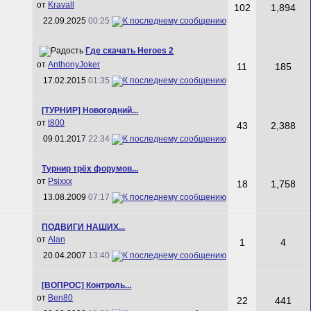
от
Kravall
102
1,894
22.09.2025
00:25
Где скачать Heroes 2
от
AnthonyJoker
11
185
17.02.2015
01:35
[ТУРНИР] Новогoдний...
от
t800
43
2,388
09.01.2017
22:34
Турнир трёх форумов...
от
Psixxx
18
1,758
13.08.2009
07:17
ПОДВИГИ НАШИХ...
от
Alan
1
4
20.04.2007
13:40
[ВОПРОС] Контроль...
от
Ben80
22
441