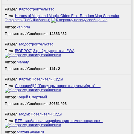
Раздел:
Картостроительство
Тема:
Heroes of Might and Magic: Olden Era - Random Map Generator
Templates (RMG Шаблоны)
Автор:
xaniprm
Просмотры / Сообщения:
14883
/
82
Раздел:
Модостроительство
Тема:
[ВОПРОС] 3 грейд существ из EWA
Автор:
Manafy
Просмотры / Сообщения:
114
/
2
Раздел:
Карты: Повелители Орды
Тема:
Сценарий[L]: "Государь скорее жив, чем мёртв" –...
Автор:
Кощей Смертный
Просмотры / Сообщения:
20651
/
98
Раздел:
Моды: Повелители Орды
Тема:
RTF - глобальная модификация, заменяющая все...
Автор:
fktifzobr@mail.ru