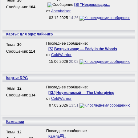
Темы:
20
[S] "Некрорыцари...
Сообщения:
104
от
Abenheiser
03.12.2025
14:26
Карты: для оффлайн-игр
Последнее сообщение:
Темы:
30
[S] Вихрь в чаще — Eddy in the Woods
Сообщения:
114
от
ColdWarrior
15.06.2026
20:02
Карты: RPG
Последнее сообщение:
Темы:
12
[XL] Неумолимый — The Unforgiving
Сообщения:
134
от
ColdWarrior
07.03.2026
13:51
Кампании
Последнее сообщение:
Темы:
12
Кампа...