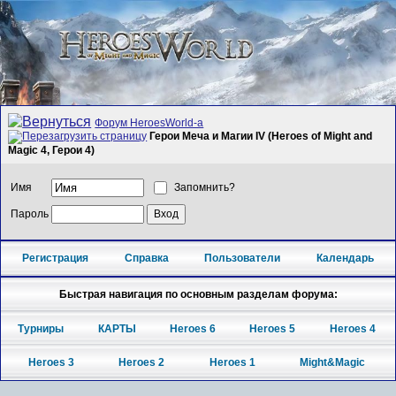
Форум HeroesWorld-а
Герои Меча и Магии IV (Heroes of Might and
Magic 4, Герои 4)
Имя
Запомнить?
Пароль
Регистрация
Справка
Пользователи
Календарь
Быстрая навигация по основным разделам форума:
Турниры
КАРТЫ
Heroes 6
Heroes 5
Heroes 4
Heroes 3
Heroes 2
Heroes 1
Might&Magic