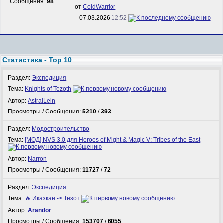
Сообщения:
98
от
ColdWarrior
07.03.2026
12:52
Статистика - Top 10
Раздел:
Экспедиция
Тема:
Knights of Tezoth
Автор:
AstralLein
Просмотры / Сообщения:
5210
/
393
Раздел:
Модостроительство
Тема:
[МОД] NVS 3.0 для Heroes of Might & Magic V: Tribes of the East
Автор:
Narron
Просмотры / Сообщения:
11727
/
72
Раздел:
Экспедиция
Тема:
🔥 Иказкан -> Тезот
Автор:
Arandor
Просмотры / Сообщения:
153707
/
6055