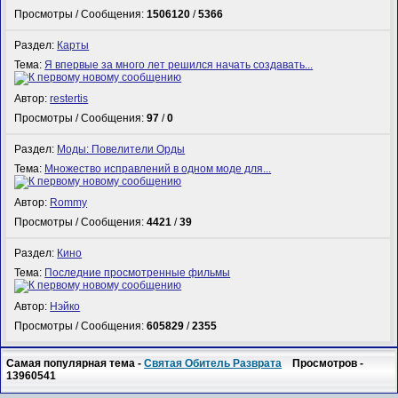
Просмотры / Сообщения:
1506120
/
5366
Раздел:
Карты
Тема:
Я впервые за много лет решился начать создавать...
Автор:
restertis
Просмотры / Сообщения:
97
/
0
Раздел:
Моды: Повелители Орды
Тема:
Множество исправлений в одном моде для...
Автор:
Rommy
Просмотры / Сообщения:
4421
/
39
Раздел:
Кино
Тема:
Последние просмотренные фильмы
Автор:
Нэйко
Просмотры / Сообщения:
605829
/
2355
Самая популярная тема -
Святая Обитель Разврата
Просмотров -
13960541