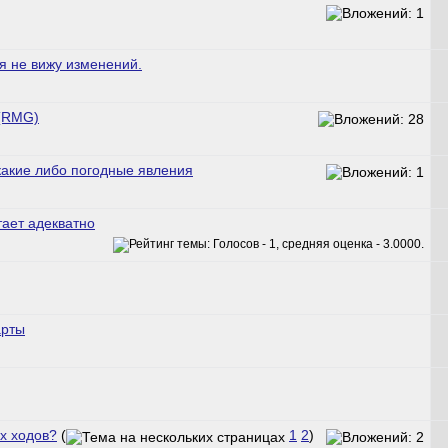
я не вижу изменений.
 (RMG)
 какие либо погодные явления
тает адекватно
арты
х ходов?
(
1
2
)