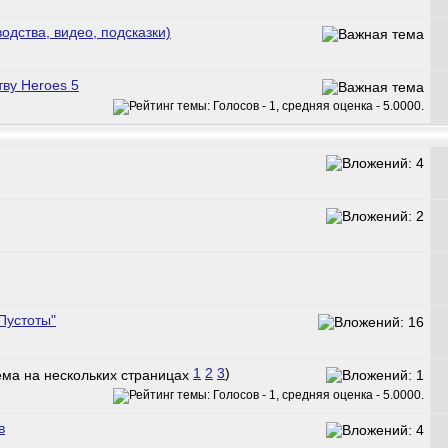
водства, видео, подсказки)
ву Heroes 5
Пустоты"
1
2
3
)
в