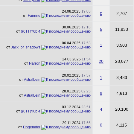
24.08.2025
19:05
0
2,707
от
Fairring
30.06.2025
12:18
5
11,933
от
}{0TT@6bI4
06.04.2025
17:53
1
3,503
от
Jack_of_shadows
24.03.2025
11:54
20
28,077
от
Narron
20.02.2025
17:57
1
3,483
от
AstralLein
28.01.2025
02:25
9
4,613
от
AstralLein
03.12.2024
23:51
4
20,100
от
}{0TT@6bI4
29.11.2024
17:56
0
4,115
от
Dogenator