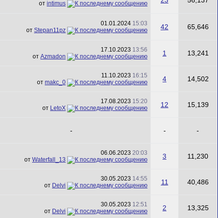
23
56,137
от
intimus
01.01.2024
15:03
42
65,646
от
Stepan11pz
17.10.2023
13:56
1
13,241
от
Azmadon
11.10.2023
16:15
4
14,502
от
makc_0
17.08.2023
15:20
12
15,139
от
LetoX
-
-
-
06.06.2023
20:03
3
11,230
от
Waterfall_13
30.05.2023
14:55
11
40,486
от
Delvi
30.05.2023
12:51
2
13,325
от
Delvi