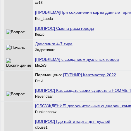
xv13
[ПРОБЛЕМА]При сохранении карты данные теря
Ker_Laeda
[ВОПРОС] Смена расы города
Кекур
Двеллинги 4-7 тира
Задротишка
[ПРОБЛЕМА] с созданием дуэльных героев
MoZeS
Перемещено:
[ТУРНИР] Картмастер 2022
Delvi
[ВОПРОС] Как создать своих существ в HOMM5:
Nevendaar
[ОБСУЖДЕНИЕ] дополнительные сценарии, кампа
Dunkanbaaw
[ВОПРОС] Где найти карты для дуэлей
clouse1