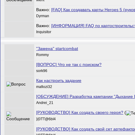
Важно:
[FAQ] Как создавать карты Heroes 5 (руко
Dyrman
Важно:
[ИНФОРМАЦИЯ] FAQ по картостроительст
Inquisitor
"Замена" startcombat
Rommy
[ВОПРОС] Что не так с поиском?
sork96
Как настроить задание
mafiozi32
[ОБСУЖДЕНИЕ] Разработка кампании "Дыхание 
Andrei_21
[РУКОВОДСТВО] Как создать своего героя?
(
}{0TT@6bI4
[РУКОВОДСТВО] Как создать свой сет артефакто