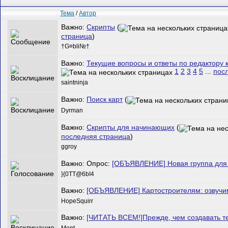
Тема
/
Автор
Важно:
Скрипты
(
страница
)
†G¤bli№†
Важно:
Текущие вопросы и ответы по редактору 
1
2
3
4
5
...
пос
saintninja
Важно:
Поиск карт
(
Dyrman
Важно:
Скрипты для начинающих
(
последняя страница
)
ggroy
Важно: Опрос:
[ОБЪЯВЛЕНИЕ] Новая группа для 
}{0TT@6bI4
Важно:
[ОБЪЯВЛЕНИЕ] Картостроителям: озвучи
HopeSquirr
Важно:
[ЧИТАТЬ ВСЕМ!]Прежде, чем создавать т
Ment