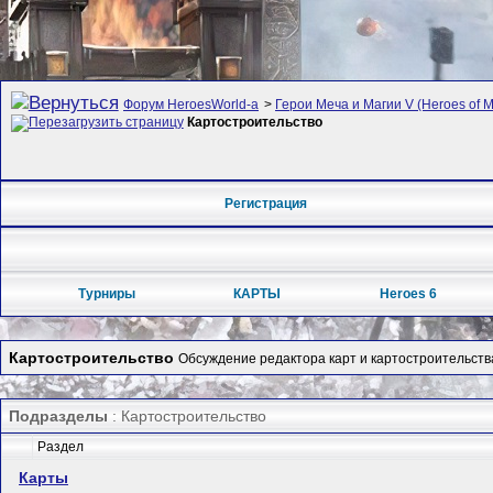
Форум HeroesWorld-а
>
Герои Меча и Магии V (Heroes of Mi
Картостроительство
Регистрация
Турниры
КАРТЫ
Heroes 6
Картостроительство
Обсуждение редактора карт и картостроительства
Подразделы
: Картостроительство
Раздел
Карты