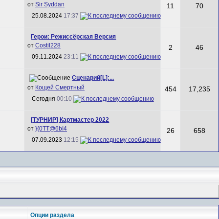
от
Sir Syddan
11
70
25.08.2024
17:37
Герои: Режиссёрская Версия
от
Costil228
2
46
09.11.2024
23:11
Сценарий[L]:...
от
Кощей Смертный
454
17,235
Сегодня
00:10
[ТУРНИР] Картмастер 2022
от
}{0TT@6bI4
26
658
07.09.2023
12:15
Опции раздела