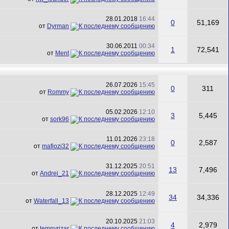
28.01.2018
16:44
0
51,169
от
Dyrman
30.06.2011
00:34
1
72,541
от
Ment
26.07.2026
15:45
0
311
от
Rommy
05.02.2026
12:10
3
5,445
от
sork96
11.01.2026
23:18
0
2,587
от
mafiozi32
31.12.2025
20:51
13
7,496
от
Andrei_21
28.12.2025
12:49
34
34,336
от
Waterfall_13
20.10.2025
21:03
4
2,979
от
temnyrizar