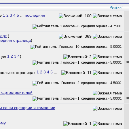
Рейтинг
1
2
3
4
5
...
последняя
карт
(
ледняя страница
)
1
2
3
4
)
о
1
2
3
4
5
...
картостроителей
о
м ваши сценарии и кампании
ему.