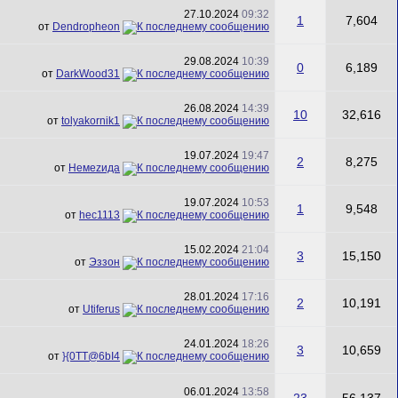
27.10.2024
09:32
1
7,604
от
Dendropheon
29.08.2024
10:39
0
6,189
от
DarkWood31
26.08.2024
14:39
10
32,616
от
tolyakornik1
19.07.2024
19:47
2
8,275
от
Немеzида
19.07.2024
10:53
1
9,548
от
hec1113
15.02.2024
21:04
3
15,150
от
Эззон
28.01.2024
17:16
2
10,191
от
Utiferus
24.01.2024
18:26
3
10,659
от
}{0TT@6bI4
06.01.2024
13:58