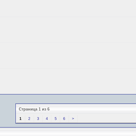
Страница 1 из 6
1
2
3
4
5
6
>