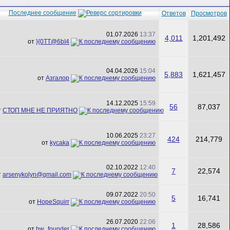
Последнее сообщение
Ответов
Просмотров
01.07.2026
13:37
4,011
1,201,492
от
}{0TT@6bI4
04.04.2026
15:04
5,883
1,621,457
от
Азгалор
14.12.2025
15:59
56
87,037
т
СТОП МНЕ НЕ ПРИЯТНО
10.06.2025
23:27
424
214,779
от
kycaka
02.10.2022
12:40
7
22,574
т
arsenykolyn@gmail.com
09.07.2022
20:50
5
16,741
от
HopeSquirr
26.07.2020
22:06
1
28,586
от
hw_founder