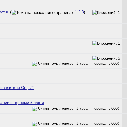
ются.
(
1
2
3
)
Повелители Орды?
нии с героями 5 части