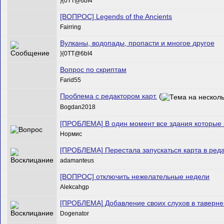
}{0TT@6bI4
[ВОПРОС] Legends of the Ancients
Fairring
Вулканы, водопады, пропасти и многое другое
}{0TT@6bI4
Вопрос по скриптам
Farid55
Проблема с редактором карт.
(
Bogdan2018
[ПРОБЛЕМА] В один момент все здания которые я
Нормис
[ПРОБЛЕМА] Перестала запускаться карта в реда
adamanteus
[ВОПРОС] отключить нежелательные недели
Alekcahgp
[ПРОБЛЕМА] Добавление своих слухов в таверне
Dogenator