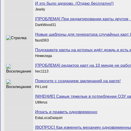
И это было здорово. (Отдаю бесплатно!)
Jewily
[ПРОБЛЕМА] При редактировании карты другом, 
DarkWood31
Новые шаблоны для генератора случайных карт
faust363
Подскажите карты на которых идёт дождь и есть
Немеzида
[ПРОБЛЕМА] редактор карт на 10 минде не рабо
hec1113
Помогите с созданием заклинаний на карте!
Pit Lord
[МНЕНИЕ] Самые тяжелые в потреблении ОЗУ к
Utiferus
Играть и править одновременно
EstaLocaDaiquiri
[ВОПРОС] Как изменить механику одновременны