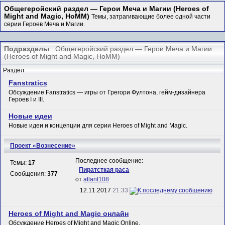
Общегеройский раздел — Герои Меча и Магии (Heroes of
Might and Magic, HoMM)
Темы, затрагивающие более одной части
серии Героев Меча и Магии.
Подразделы
: Общегеройский раздел — Герои Меча и Магии
(Heroes of Might and Magic, HoMM)
Раздел
Fanstratics
Обсуждение Fanstratics — игры от Грегори Фултона, гейм-дизайнера
Героев I и III.
Новые идеи
Новые идеи и концепции для серии Heroes of Might and Magic.
Проект «Вознесение»
Последнее сообщение:
Темы:
17
Пиратсткая раса
Сообщения:
377
от
atlant108
12.11.2017
21:33
Heroes of Might and Magic онлайн
Обсуждение Heroes of Might and Magic Online.