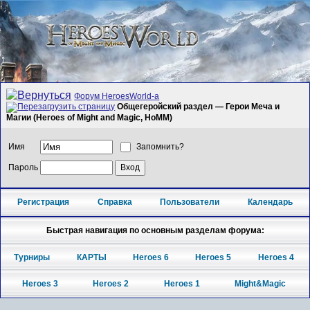
Форум HeroesWorld-а
Общегеройский раздел — Герои Меча и
Магии (Heroes of Might and Magic, HoMM)
Имя
Запомнить?
Пароль
Регистрация
Справка
Пользователи
Календарь
Быстрая навигация по основным разделам форума:
Турниры
КАРТЫ
Heroes 6
Heroes 5
Heroes 4
Heroes 3
Heroes 2
Heroes 1
Might&Magic