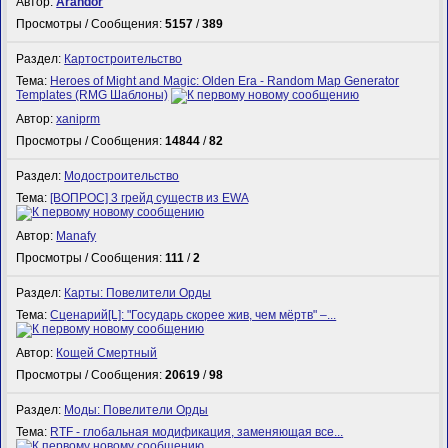
Автор:
Arandor
Просмотры / Сообщения:
5157
/
389
Раздел:
Картостроительство
Тема:
Heroes of Might and Magic: Olden Era - Random Map Generator
Templates (RMG Шаблоны)
Автор:
xaniprm
Просмотры / Сообщения:
14844
/
82
Раздел:
Модостроительство
Тема:
[ВОПРОС] 3 грейд существ из EWA
Автор:
Manafy
Просмотры / Сообщения:
111
/
2
Раздел:
Карты: Повелители Орды
Тема:
Сценарий[L]: "Государь скорее жив, чем мёртв" –...
Автор:
Кощей Смертный
Просмотры / Сообщения:
20619
/
98
Раздел:
Моды: Повелители Орды
Тема:
RTF - глобальная модификация, заменяющая все...