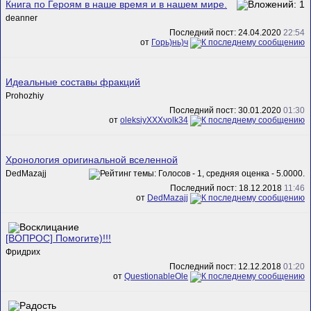
Книга по Героям в наше время и в нашем мире.
deanner
Последний пост: 24.04.2020
22:54
от
Горь)нь)ч
Идеальные составы фракций
Prohozhiy
Последний пост: 30.01.2020
01:30
от
oleksiyXXXvolk34
Хронология оригинальной вселенной
DedMazajj
Последний пост: 18.12.2018
11:46
от
DedMazajj
[ВОПРОС] Помогите)!!!
Фридрих
Последний пост: 12.12.2018
01:20
от
QuestionableOle