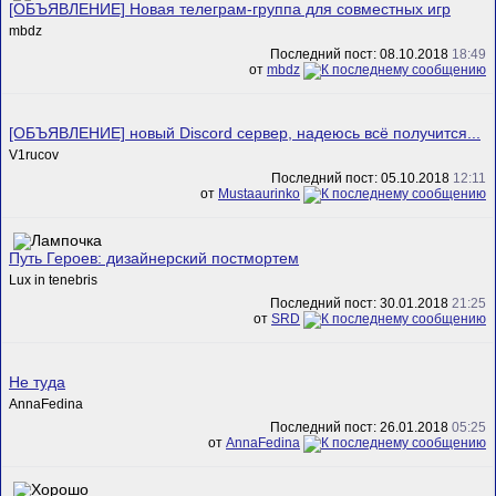
[ОБЪЯВЛЕНИЕ] Новая телеграм-группа для совместных игр
mbdz
Последний пост: 08.10.2018
18:49
от
mbdz
[ОБЪЯВЛЕНИЕ] новый Discord сервер, надеюсь всё получится...
V1rucov
Последний пост: 05.10.2018
12:11
от
Mustaaurinko
Путь Героев: дизайнерский постмортем
Lux in tenebris
Последний пост: 30.01.2018
21:25
от
SRD
Не туда
AnnaFedina
Последний пост: 26.01.2018
05:25
от
AnnaFedina