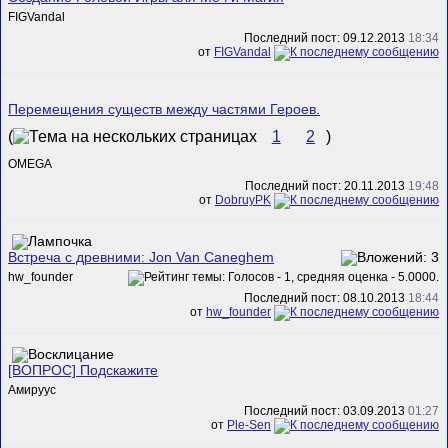
FIGVandal
Последний пост: 09.12.2013
18:34
от
FIGVandal
Перемещения существ между частями Героев.
(
1
2
)
ОMEGA
Последний пост: 20.11.2013
19:48
от
DobruyPK
Встреча с древними: Jon Van Caneghem
hw_founder
Последний пост: 08.10.2013
18:44
от
hw_founder
[ВОПРОС] Подскажите
Амируус
Последний пост: 03.09.2013
01:27
от
Ple-Sen