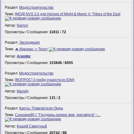
Раздел:
Модостроительство
Тема:
[МОД] NVS 3.0 для Heroes of Might & Magic V: Tribes of the East
Автор:
Narron
Просмотры / Сообщения:
11811
/
72
Раздел:
Экспедиция
Тема:
🔥 Иказкан -> Тезот
Автор:
Arandor
Просмотры / Сообщения:
153846
/
6055
Раздел:
Модостроительство
Тема:
[ВОПРОС] 3 грейд существ из EWA
Автор:
Manafy
Просмотры / Сообщения:
131
/
2
Раздел:
Карты: Повелители Орды
Тема:
Сценарий[L]: "Государь скорее жив, чем мёртв" –...
Автор:
Кощей Смертный
Просмотры / Сообщения:
20742
/
98