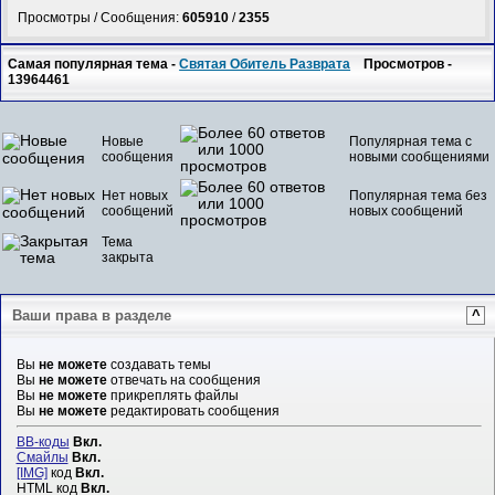
Просмотры / Сообщения:
605910
/
2355
Самая популярная тема -
Святая Обитель Разврата
Просмотров -
13964461
Новые
Популярная тема с
сообщения
новыми сообщениями
Нет новых
Популярная тема без
сообщений
новых сообщений
Тема
закрыта
Ваши права в разделе
^
Вы
не можете
создавать темы
Вы
не можете
отвечать на сообщения
Вы
не можете
прикреплять файлы
Вы
не можете
редактировать сообщения
BB-коды
Вкл.
Смайлы
Вкл.
[IMG]
код
Вкл.
HTML код
Вкл.