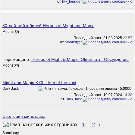
от
hw_founder
30-лейтний юбилей Heroes of Might and Magic
Mооnst@r
Последний пост: 31.08.2025
22:57
от
Mооnst@r
Перемещено:
Heroes of Might & Magic: Olden Era - Обсуждение
Mооnst@r
Might and Magic X Children of the void
Dark Jack
Последний пост: 10.07.2024
14:38
от
Dark Jack
Эволюция минотавра
(
1
2
)
Sanctuary