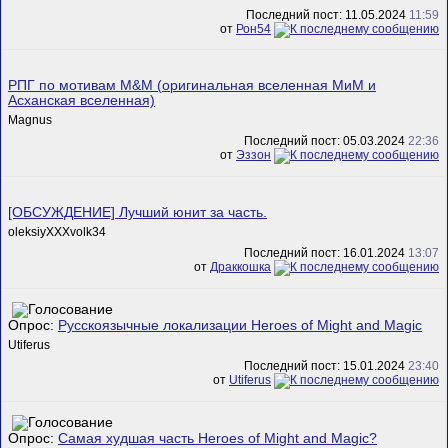
Последний пост: 11.05.2024
11:59
от
Рон54
РПГ по мотивам M&M (оригинальная вселенная МиМ и
Асханская вселенная)
Magnus
Последний пост: 05.03.2024
22:36
от
Эззон
[ОБСУЖДЕНИЕ] Лучший юнит за часть.
oleksiyXXXvolk34
Последний пост: 16.01.2024
13:07
от
Драккошка
Опрос:
Русскоязычные локализации Heroes of Might and Magic
Utiferus
Последний пост: 15.01.2024
23:40
от
Utiferus
Опрос:
Самая худшая часть Heroes of Might and Magic?