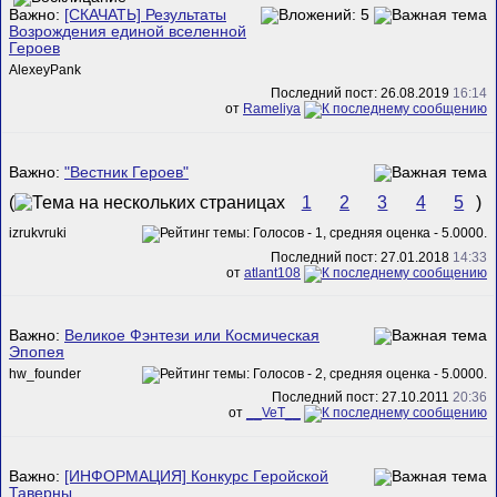
Важно:
[СКАЧАТЬ] Результаты
Возрождения единой вселенной
Героев
AlexeyPank
Последний пост: 26.08.2019
16:14
от
Rameliya
Важно:
"Вестник Героев"
(
1
2
3
4
5
)
izrukvruki
Последний пост: 27.01.2018
14:33
от
atlant108
Важно:
Великое Фэнтези или Космическая
Эпопея
hw_founder
Последний пост: 27.10.2011
20:36
от
__VeT__
Важно:
[ИНФОРМАЦИЯ] Конкурс Геройской
Таверны