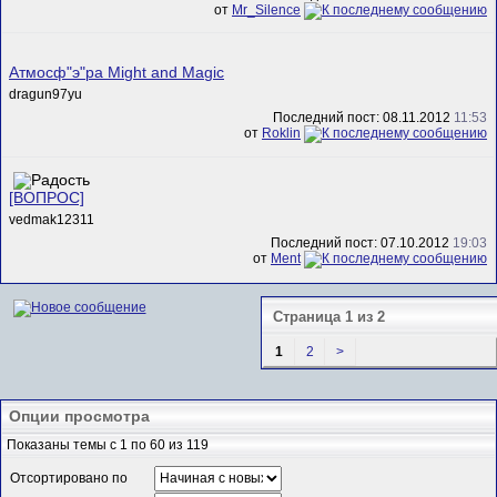
от
Mr_Silence
Атмосф"э"ра Might and Magic
dragun97yu
Последний пост: 08.11.2012
11:53
от
Roklin
[ВОПРОС]
vedmak12311
Последний пост: 07.10.2012
19:03
от
Ment
Страница 1 из 2
1
2
>
Опции просмотра
Показаны темы с 1 по 60 из 119
Отсортировано по