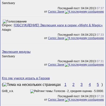
Sanctuary
Последний пост: 04.04.2013
07:37
от
Силос Занж
Опрос:
[ОБСУЖДЕНИЕ] Эволюция наги в серии «Might & Magic»
Adagio
Последний пост: 04.04.2013
07:33
от
Силос Занж
Эволюция медузы
Sanctuary
Последний пост: 04.04.2013
07:31
от
Силос Занж
Кто где учился играть в Героев
(
1
2
3
4
5
)
GriB_o.k.
Последний пост: 04.04.2013
07:28
от
Силос Занж