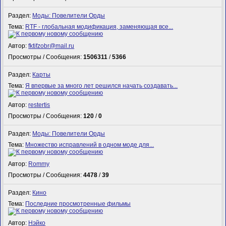
Раздел:
Моды: Повелители Орды
Тема:
RTF - глобальная модификация, заменяющая все...
Автор:
fktifzobr@mail.ru
Просмотры / Сообщения:
1506311
/
5366
Раздел:
Карты
Тема:
Я впервые за много лет решился начать создавать...
Автор:
restertis
Просмотры / Сообщения:
120
/
0
Раздел:
Моды: Повелители Орды
Тема:
Множество исправлений в одном моде для...
Автор:
Rommy
Просмотры / Сообщения:
4478
/
39
Раздел:
Кино
Тема:
Последние просмотренные фильмы
Автор:
Нэйко