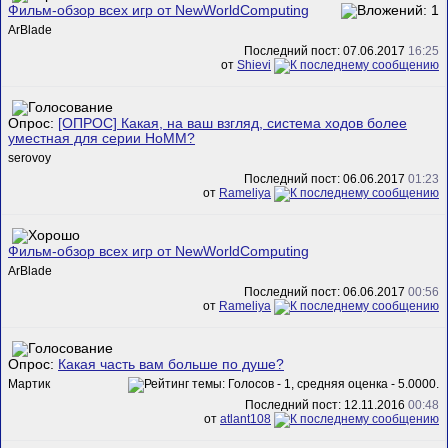
Фильм-обзор всех игр от NewWorldComputing
ArBlade
Последний пост: 07.06.2017
16:25
от
Shievi
Опрос:
[ОПРОС] Какая, на ваш взгляд, система ходов более
уместная для серии HoMM?
serovoy
Последний пост: 06.06.2017
01:23
от
Rameliya
Фильм-обзор всех игр от NewWorldComputing
ArBlade
Последний пост: 06.06.2017
00:56
от
Rameliya
Опрос:
Какая часть вам больше по душе?
Мартик
Последний пост: 12.11.2016
00:48
от
atlant108