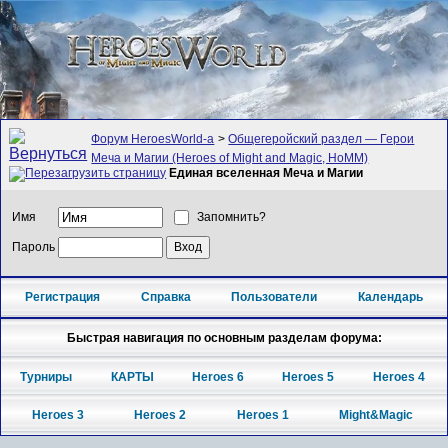
Форум HeroesWorld-а
>
Общегеройский раздел — Герои
Меча и Магии (Heroes of Might and Magic, HoMM)
Единая вселенная Меча и Магии
Имя
Запомнить?
Пароль
Регистрация
Справка
Пользователи
Календарь
Быстрая навигация по основным разделам форума:
Турниры
КАРТЫ
Heroes 6
Heroes 5
Heroes 4
Heroes 3
Heroes 2
Heroes 1
Might&Magic