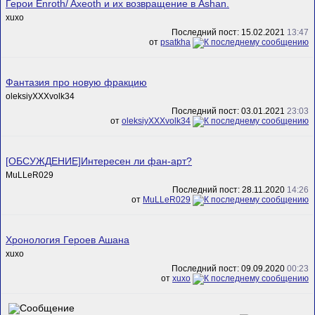
Герои Enroth/ Axeoth и их возвращение в Ashan.
xuxo
Последний пост: 15.02.2021
13:47
от
psatkha
Фантазия про новую фракцию
oleksiyXXXvolk34
Последний пост: 03.01.2021
23:03
от
oleksiyXXXvolk34
[ОБСУЖДЕНИЕ]Интересен ли фан-арт?
MuLLeR029
Последний пост: 28.11.2020
14:26
от
MuLLeR029
Хронология Героев Ашана
xuxo
Последний пост: 09.09.2020
00:23
от
xuxo