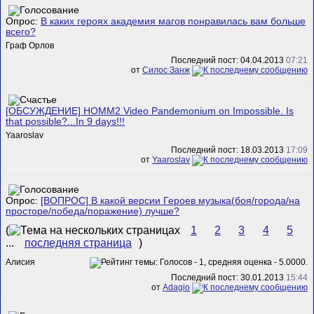
Опрос:
В каких героях академия магов понравилась вам больше
всего?
Граф Орлов
Последний пост: 04.04.2013
07:21
от
Силос Занж
[ОБСУЖДЕНИЕ] HOMM2 Video Pandemonium on Impossible. Is
that possible?...In 9 days!!!
Yaaroslav
Последний пост: 18.03.2013
17:09
от
Yaaroslav
Опрос:
[ВОПРОС] В какой версии Героев музыка(боя/города/на
просторе/победа/поражение) лучше?
(
1
2
3
4
5
...
последняя страница
)
Алисия
Последний пост: 30.01.2013
15:44
от
Adagio