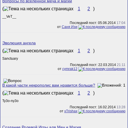
Вопросы по вселенной меча и магии
(
1
2
)
__VeT__
Последний пост: 05.06.2014
17:04
от
Саня Изи
Эволюция ангела
(
1
2
)
Sanctuary
Последний пост: 22.03.2014
21:11
от
cymrak12
В какой части некрополис вам нравится больше?
(
1
2
)
Ty3o-ny3o
Последний пост: 16.02.2014
13:28
от
xTrishax
Создание Ролевой Игры аля Меч и Магия