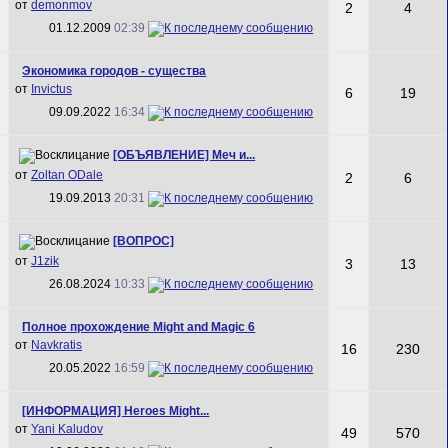
от
demonmov
2
4
01.12.2009
02:39
Экономика городов - существа
от
Invictus
6
19
09.09.2022
16:34
[ОБЪЯВЛЕНИЕ] Меч и...
от
Zoltan ODale
2
6
19.09.2013
20:31
[ВОПРОС]
от
J1zik
3
13
26.08.2024
10:33
Полное прохождение Might and Magic 6
от
Navkratis
16
230
20.05.2022
16:59
[ИНФОРМАЦИЯ] Heroes Might...
от
Yani Kaludov
49
570