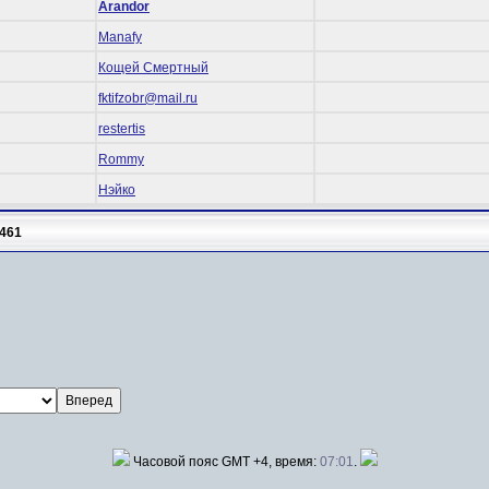
Arandor
Manafy
Кощей Смертный
fktifzobr@mail.ru
restertis
Rommy
Нэйко
461
Часовой пояс GMT +4, время:
07:01
.