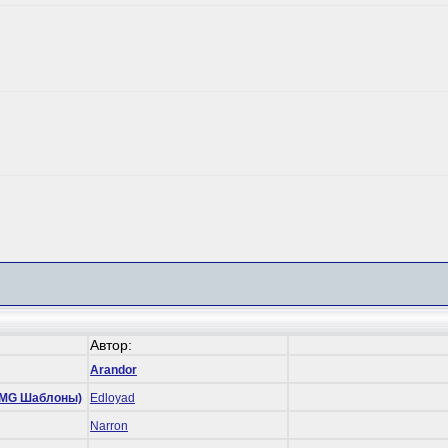
Автор:
Arandor
 (RMG Шаблоны)
Edloyad
Narron