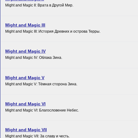
Might and Magic II: Врата в Другой Мир.
Might and Magic III
Might and Magic III: История Древних и острова Терры.
Might and Magic IV
Might and Magic IV: Облака Зина.
Might and Magic V
Might and Magic V: Тёмная сторона Зина.
Might and Magic VI
Might and Magic VI: Благословение Небес.
Might and Magic VII
Might and Magic VII: За славу и честь.