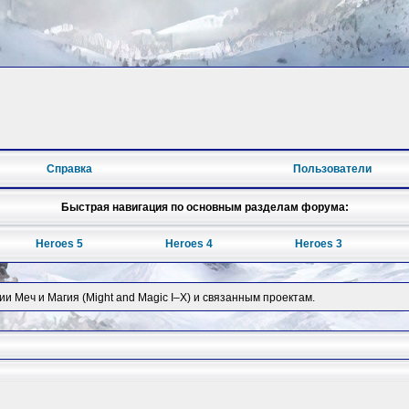
Справка
Пользователи
Быстрая навигация по основным разделам форума:
Heroes 5
Heroes 4
Heroes 3
 Меч и Магия (Might and Magic I–X) и связанным проектам.