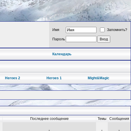
Имя
Запомнить?
Пароль
Календарь
Heroes 2
Heroes 1
Might&Magic
Последнее сообщение
Темы
Сообщения
-
-
-