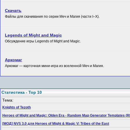
Скачать
Файлы для скачивания по серии Меч и Магия (части I–X).
Legends of Might and Magic
Обсуждение игры Legends of Might and Magic.
Аркомаг
Аркомаг — карточная мини-игра из вселенной Меч и Магия.
Статистика - Top 10
Тема:
Knights of Tezoth
Heroes of Might and Magic: Olden Era - Random Map Generator Templates
[МОД] NVS 3.0 для Heroes of Might & Magic V: Tribes of the East