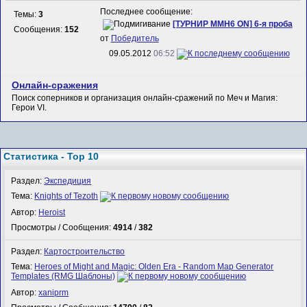
Последнее сообщение:
Темы:
3
[ТУРНИР MMH6 ON] 6-я проба
Сообщения:
152
от
Победитель
09.05.2012
06:52
Онлайн-сражения
Поиск соперников и организация онлайн-сражений по Меч и Магия:
Герои VI.
Статистика - Top 10
Раздел:
Экспедиция
Тема:
Knights of Tezoth
Автор:
Heroist
Просмотры / Сообщения:
4914
/
382
Раздел:
Картостроительство
Тема:
Heroes of Might and Magic: Olden Era - Random Map Generator
Templates (RMG Шаблоны)
Автор:
xaniprm