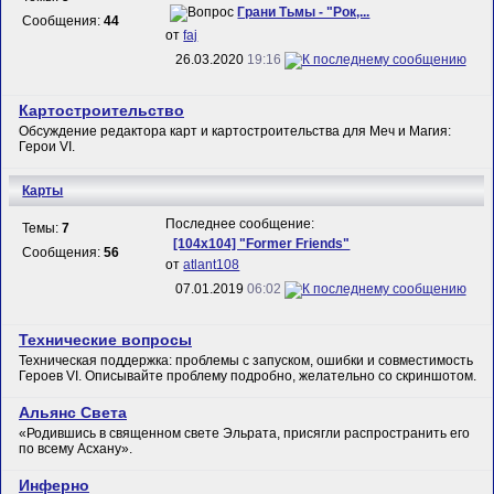
Грани Тьмы - "Рок,...
Сообщения:
44
от
faj
26.03.2020
19:16
Картостроительство
Обсуждение редактора карт и картостроительства для Меч и Магия:
Герои VI.
Карты
Последнее сообщение:
Темы:
7
[104х104] "Former Friends"
Сообщения:
56
от
atlant108
07.01.2019
06:02
Технические вопросы
Техническая поддержка: проблемы с запуском, ошибки и совместимость
Героев VI. Описывайте проблему подробно, желательно со скриншотом.
Альянс Света
«Родившись в священном свете Эльрата, присягли распространить его
по всему Асхану».
Инферно