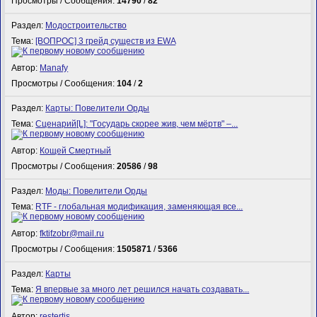
Просмотры / Сообщения:
14790
/
82
Раздел:
Модостроительство
Тема:
[ВОПРОС] 3 грейд существ из EWA
Автор:
Manafy
Просмотры / Сообщения:
104
/
2
Раздел:
Карты: Повелители Орды
Тема:
Сценарий[L]: "Государь скорее жив, чем мёртв" –...
Автор:
Кощей Смертный
Просмотры / Сообщения:
20586
/
98
Раздел:
Моды: Повелители Орды
Тема:
RTF - глобальная модификация, заменяющая все...
Автор:
fktifzobr@mail.ru
Просмотры / Сообщения:
1505871
/
5366
Раздел:
Карты
Тема:
Я впервые за много лет решился начать создавать...
Автор:
restertis