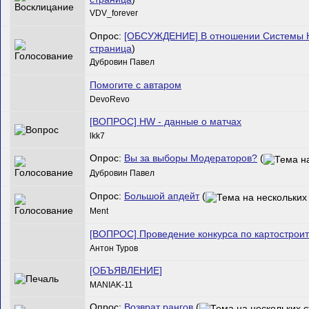
VDV_forever
Опрос:
[ОБСУЖДЕНИЕ] В отношении Системы 
страница
)
Дубровин Павел
Помогите с автаром
DevoRevo
[ВОПРОС] HW - данные о матчах
lkk7
Опрос:
Вы за выборы Модераторов?
(
Дубровин Павел
Опрос:
Большой апдейт
(
Ment
[ВОПРОС] Проведение конкурса по картостроит
Антон Туров
[ОБЪЯВЛЕНИЕ]
MANIAK-11
Опрос:
Возврат рангов
(