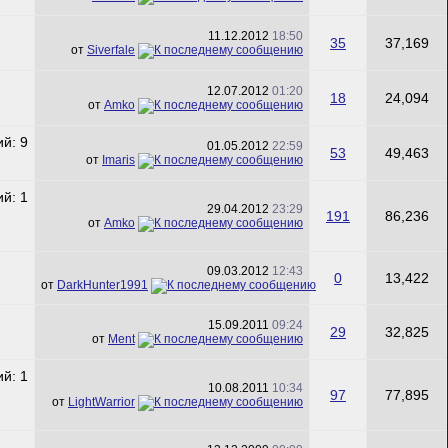
11.12.2012
18:50
35
37,169
от
Siverfale
12.07.2012
01:20
18
24,094
от
Amko
01.05.2012
22:59
53
49,463
от
Imaris
29.04.2012
23:29
191
86,236
от
Amko
09.03.2012
12:43
0
13,422
от
DarkHunter1991
15.09.2011
09:24
29
32,825
от
Ment
10.08.2011
10:34
97
77,895
от
LightWarrior