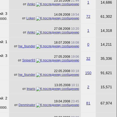
23.10.2008
21:44
1
14,686
от
Amko
14.09.2008
19:54
72
61,302
от
Loken
27.08.2008
10:20
1
14,318
от
Amko
18.07.2008
16:08
0
14,211
от
hw_founder
27.05.2008
19:06
32
35,336
от
Sniper93
22.05.2008
00:18
150
91,621
от
hw_founder
13.05.2008
10:11
2
15,571
от
Imaris
19.04.2008
23:45
81
67,974
от
Denminator