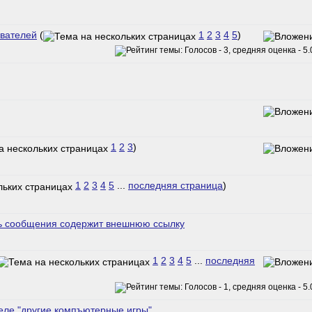
ователей
(
1
2
3
4
5
)
1
2
3
)
1
2
3
4
5
...
последняя страница
)
ь сообщения содержит внешнюю ссылку
1
2
3
4
5
...
последняя
еле "другие компъютерные игры"