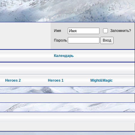
Имя
Запомнить?
Пароль
Календарь
Heroes 2
Heroes 1
Might&Magic