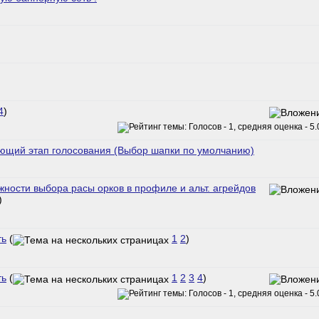
4
)
ающий этап голосования (Выбор шапки по умолчанию)
ости выбора расы орков в профиле и альт. агрейдов
)
ть
(
1
2
)
ть
(
1
2
3
4
)