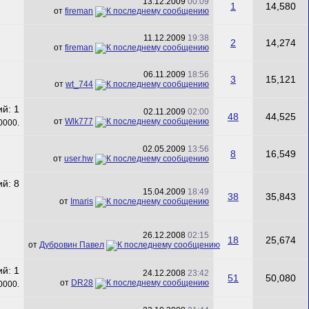
13.12.2009
00:09
1
14,580
от
fireman
11.12.2009
19:38
2
14,274
от
fireman
06.11.2009
18:56
3
15,121
от
wt_744
02.11.2009
02:00
48
44,525
от
Wlk777
02.05.2009
13:56
8
16,549
от
user.hw
15.04.2009
18:49
38
35,843
от
Imaris
26.12.2008
02:15
18
25,674
от
Дубровин Павел
24.12.2008
23:42
51
50,080
от
DR28