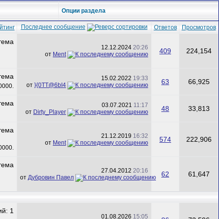
Опции раздела
Последнее сообщение
йтинг
Ответов
Просмотров
12.12.2024
20:26
409
224,154
от
Ment
15.02.2022
19:33
63
66,925
от
}{0TT@6bI4
03.07.2021
11:17
48
33,813
от
Dirty_Player
21.12.2019
16:32
574
222,906
от
Ment
27.04.2012
20:16
62
61,647
от
Дубровин Павел
01.08.2026
15:05