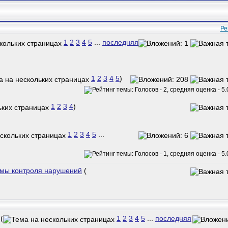
Ре
1
2
3
4
5
...
последняя
1
2
3
4
5
)
1
2
3
4
)
1
2
3
4
5
...
емы контроля нарушений
(
(
1
2
3
4
5
...
последняя