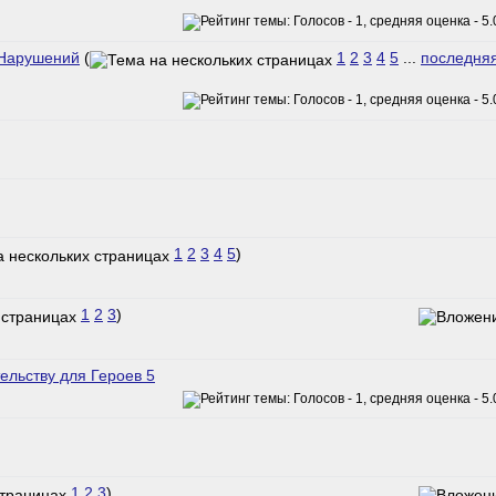
Нарушений
(
1
2
3
4
5
...
последня
1
2
3
4
5
)
1
2
3
)
ельству для Героев 5
1
2
3
)