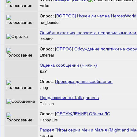
Amko
Опрос:
[ВОПРОС] Нужен ли чат на HeroesWorld
hw_founder
Ошибки в статьях, новостях, неправильные или
les-nick
Опрос:
[ОПРОС] Обсуждение политики на фор
Ethereal
Оценка сообщений (+ или -)
ДаУ
Опрос:
Проверка длины сообщения
zoog
Предложение от Talk gamer's
Talkman
Опрос:
[ОБСУЖДЕНИЕ] Объем ЛС
Happy Life
Раздел "Игры серии Меч и Магия (Might and Mag
ОMEGA