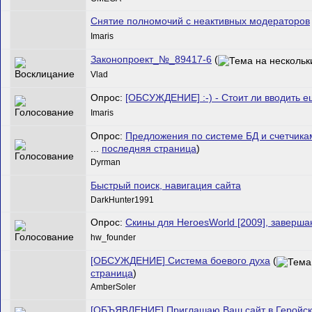
Снятие полномочий с неактивных модераторов
Imaris
Законопроект_№_89417-6
(
Vlad
Опрос:
[ОБСУЖДЕНИЕ] :-) - Стоит ли вводить 
Imaris
Опрос:
Предложения по системе БД и счетчик
...
последняя страница
)
Dyrman
Быстрый поиск, навигация сайта
DarkHunter1991
Опрос:
Скины для HeroesWorld [2009], заверш
hw_founder
[ОБСУЖДЕНИЕ] Система боевого духа
(
страница
)
AmberSoler
[ОБЪЯВЛЕНИЕ] Приглашаю Ваш сайт в Геройску