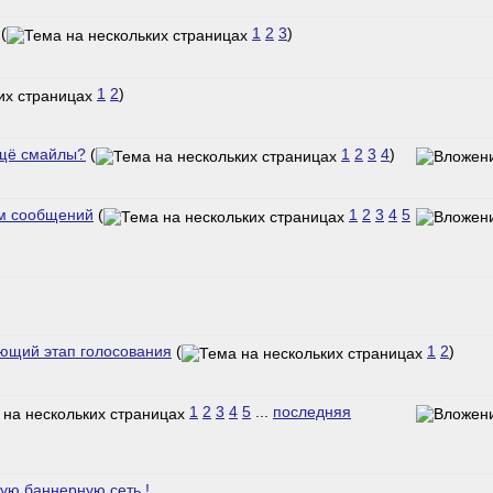
(
1
2
3
)
1
2
)
ещё смайлы?
(
1
2
3
4
)
ам сообщений
(
1
2
3
4
5
ающий этап голосования
(
1
2
)
1
2
3
4
5
...
последняя
ю баннерную сеть !