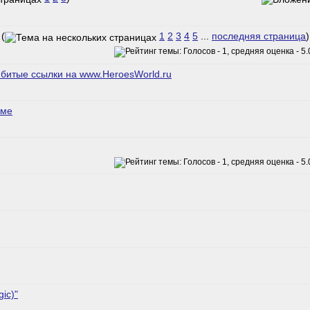
(
1
2
3
4
5
...
последняя страница
)
 битые ссылки на www.HeroesWorld.ru
уме
ic)"