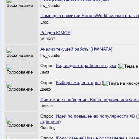
hw_founder
Помощь в развитии HeroesWorld силами польз
Егор
Раздел ЮМОР
WildKOT
Анализ текущей работы [HW ЧАТА]
hw_founder
Опрос:
Вид индикатора боевого духа
(
Леля
Опрос:
Выборы модераторов
(
Драко
Системное сообщение: Ваша подпись или част
Hero In
Опрос:
Идеи по повышению популярности ХВ
(
страница
)
Gunslinger
Опрос:
[Голосование]Новые подразделы в разд