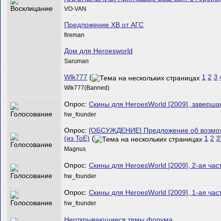
VO-VAN
Предложение ХВ от АГС
fireman
Дом для Heroesworld
Saruman
Wlk777
(
1
2
3
Wlk777(Banned)
Опрос:
Скины для HeroesWorld [2009], заверш
hw_founder
Опрос:
[ОБСУЖДЕНИЕ] Предложение об возможн
(из ToE)
(
1
2
3
Magnus
Опрос:
Скины для HeroesWorld [2009], 2-ая час
hw_founder
Опрос:
Скины для HeroesWorld [2009], 1-ая час
hw_founder
Неоткрывающиеся темы форума