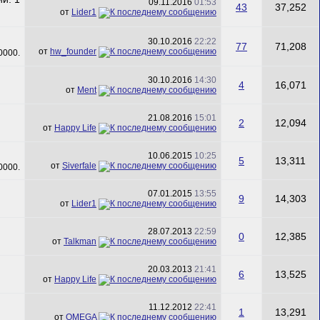
09.11.2016
01:53
43
37,252
от
Lider1
30.10.2016
22:22
77
71,208
от
hw_founder
30.10.2016
14:30
4
16,071
от
Ment
21.08.2016
15:01
2
12,094
от
Happy Life
10.06.2015
10:25
5
13,311
от
Siverfale
07.01.2015
13:55
9
14,303
от
Lider1
28.07.2013
22:59
0
12,385
от
Talkman
20.03.2013
21:41
6
13,525
от
Happy Life
11.12.2012
22:41
1
13,291
от
ОMEGA