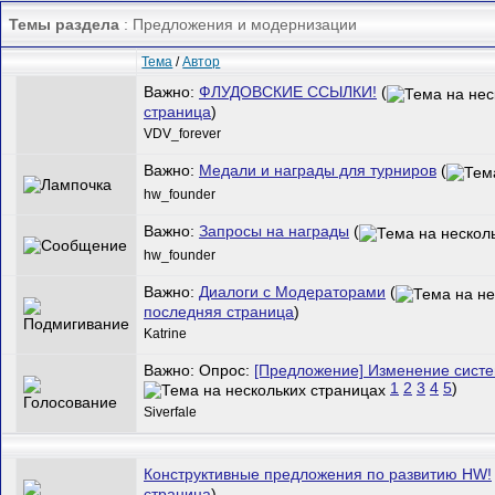
Темы раздела
: Предложения и модернизации
Тема
/
Автор
Важно:
ФЛУДОВСКИЕ ССЫЛКИ!
(
страница
)
VDV_forever
Важно:
Медали и награды для турниров
(
hw_founder
Важно:
Запросы на награды
(
hw_founder
Важно:
Диалоги с Модераторами
(
последняя страница
)
Katrine
Важно: Опрос:
[Предложение] Изменение сист
1
2
3
4
5
)
Siverfale
Конструктивные предложения по развитию HW!
страница
)