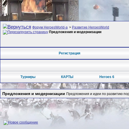
Форум HeroesWorld-а
>
Развитие HeroesWorld
Предложения и модернизации
Регистрация
Турниры
КАРТЫ
Heroes 6
Предложения и модернизации
Предложения и идеи по развитию пор