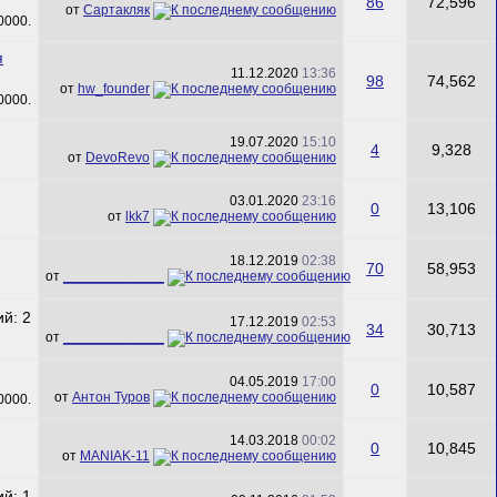
86
72,596
от
Сартакляк
я
11.12.2020
13:36
98
74,562
от
hw_founder
19.07.2020
15:10
4
9,328
от
DevoRevo
03.01.2020
23:16
0
13,106
от
lkk7
18.12.2019
02:38
70
58,953
от
_____________
17.12.2019
02:53
34
30,713
от
_____________
04.05.2019
17:00
0
10,587
от
Антон Туров
14.03.2018
00:02
0
10,845
от
MANIAK-11