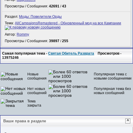
Просмотры / Сообщения:
42691
/
43
Раздел:
Моды: Повелители Орды
Тема:
AllCampaignsRemastered - Обновленный мод на все Кампании
Автор:
Rommy
Просмотры / Сообщения:
39897
/
255
Самая популярная тема -
Святая Обитель Разврата
Просмотров -
13975246
Новые
Популярная тема с
сообщения
новыми сообщениями
Нет новых
Популярная тема без
сообщений
новых сообщений
Тема
закрыта
Ваши права в разделе
^