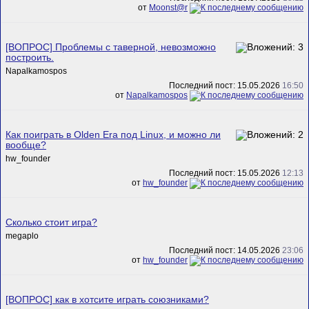
от
Mооnst@r
[ВОПРОС] Проблемы с таверной, невозможно
построить.
Napalkamospos
Последний пост: 15.05.2026
16:50
от
Napalkamospos
Как поиграть в Olden Era под Linux, и можно ли
вообще?
hw_founder
Последний пост: 15.05.2026
12:13
от
hw_founder
Сколько стоит игра?
megaplo
Последний пост: 14.05.2026
23:06
от
hw_founder
[ВОПРОС] как в хотсите играть союзниками?