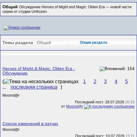
Общий
Обсуждение Heroes of Might and Magic: Olden Era — новой части
серии от студии Unfrozen.
Темы раздела
: Общий
Опции раздела
Heroes of Might & Magic: Olden Era -
Обсуждение
(
1
2
3
4
5
...
последняя страница
)
Mооnst@r
Последний пост: 28.07.2026
20:15
от
Mооnst@r
Список изменений в патчах
Mооnst@r
Последний пост: 10.07.2026
15:11