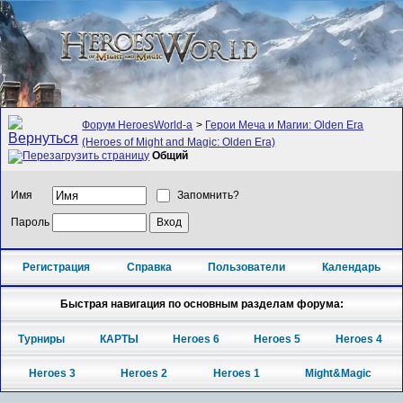
Форум HeroesWorld-а
>
Герои Меча и Магии: Olden Era
(Heroes of Might and Magic: Olden Era)
Общий
Имя
Запомнить?
Пароль
Регистрация
Справка
Пользователи
Календарь
Быстрая навигация по основным разделам форума:
Турниры
КАРТЫ
Heroes 6
Heroes 5
Heroes 4
Heroes 3
Heroes 2
Heroes 1
Might&Magic