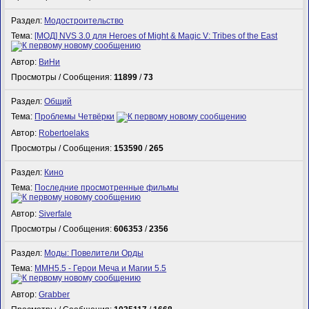
Раздел:
Модостроительство
Тема:
[МОД] NVS 3.0 для Heroes of Might & Magic V: Tribes of the East
Автор:
ВиНи
Просмотры / Сообщения:
11899
/
73
Раздел:
Общий
Тема:
Проблемы Четвёрки
Автор:
Robertoelaks
Просмотры / Сообщения:
153590
/
265
Раздел:
Кино
Тема:
Последние просмотренные фильмы
Автор:
Siverfale
Просмотры / Сообщения:
606353
/
2356
Раздел:
Моды: Повелители Орды
Тема:
MMH5.5 - Герои Меча и Магии 5.5
Автор:
Grabber