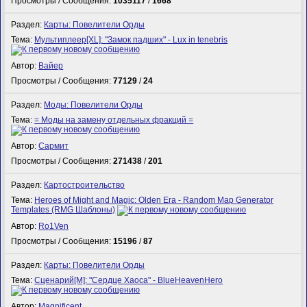
Просмотры / Сообщения:
1035117
/
1668
Раздел:
Карты: Повелители Орды
Тема:
Мультиплеер[XL]: "Замок падших" - Lux in tenebris
Автор:
Вайер
Просмотры / Сообщения:
77129
/
24
Раздел:
Моды: Повелители Орды
Тема:
= Моды на замену отдельных фракций =
Автор:
Сармит
Просмотры / Сообщения:
271438
/
201
Раздел:
Картостроительство
Тема:
Heroes of Might and Magic: Olden Era - Random Map Generator
Templates (RMG Шаблоны)
Автор:
Ro1Ven
Просмотры / Сообщения:
15196
/
87
Раздел:
Карты: Повелители Орды
Тема:
Сценарий[M]: "Сердце Хаоса" - BlueHeavenHero
Автор:
Magnificent