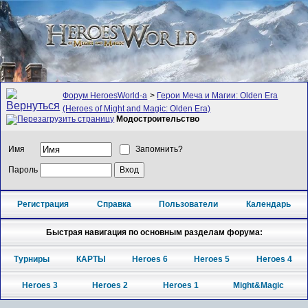
Форум HeroesWorld-а
>
Герои Меча и Магии: Olden Era
(Heroes of Might and Magic: Olden Era)
Модостроительство
Имя
Запомнить?
Пароль
Регистрация
Справка
Пользователи
Календарь
Быстрая навигация по основным разделам форума:
Турниры
КАРТЫ
Heroes 6
Heroes 5
Heroes 4
Heroes 3
Heroes 2
Heroes 1
Might&Magic