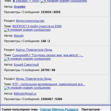
Тема:
🔥 Иказкан -> Тезот
Автор:
Arandor
Просмотры / Сообщения:
153934
/
6055
Раздел:
Модостроительство
Тема:
[ВОПРОС] 3 грейд существ из EWA
Автор:
Manafy
Просмотры / Сообщения:
146
/
2
Раздел:
Карты: Повелители Орды
Тема:
Сценарий[L]: "Государь скорее жив, чем мёртв" –...
Автор:
Кощей Смертный
Просмотры / Сообщения:
20795
/
98
Раздел:
Моды: Повелители Орды
Тема:
RTF - глобальная модификация, заменяющая все...
Автор:
fktifzobr@mail.ru
Просмотры / Сообщения:
1506467
/
5366
Самая популярная тема -
Святая Обитель Разврата
Просмотров -