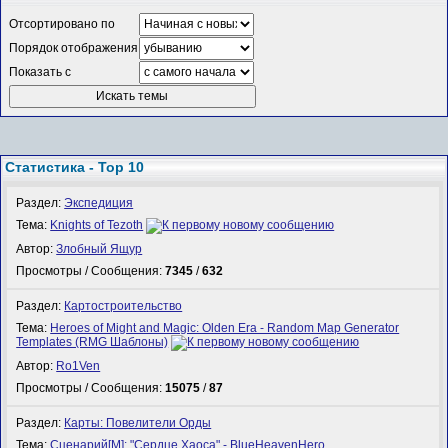
Отсортировано по
Порядок отображения
Показать с
Статистика - Top 10
Раздел:
Экспедиция
Тема:
Knights of Tezoth
Автор:
Злобный Ящур
Просмотры / Сообщения:
7345
/
632
Раздел:
Картостроительство
Тема:
Heroes of Might and Magic: Olden Era - Random Map Generator
Templates (RMG Шаблоны)
Автор:
Ro1Ven
Просмотры / Сообщения:
15075
/
87
Раздел:
Карты: Повелители Орды
Тема:
Сценарий[M]: "Сердце Хаоса" - BlueHeavenHero