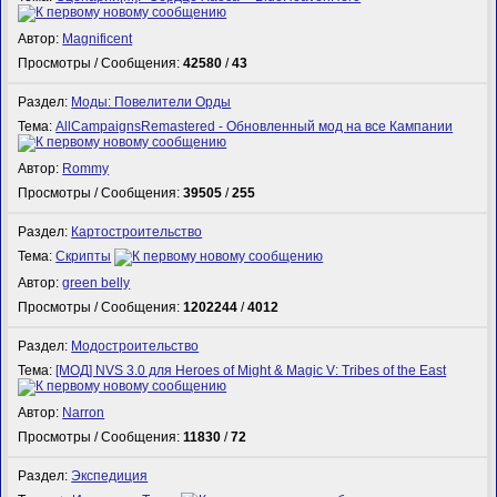
Автор:
Magnificent
Просмотры / Сообщения:
42580
/
43
Раздел:
Моды: Повелители Орды
Тема:
AllCampaignsRemastered - Обновленный мод на все Кампании
Автор:
Rommy
Просмотры / Сообщения:
39505
/
255
Раздел:
Картостроительство
Тема:
Скрипты
Автор:
green belly
Просмотры / Сообщения:
1202244
/
4012
Раздел:
Модостроительство
Тема:
[МОД] NVS 3.0 для Heroes of Might & Magic V: Tribes of the East
Автор:
Narron
Просмотры / Сообщения:
11830
/
72
Раздел:
Экспедиция