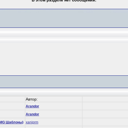
В этом разделе нет сообщений.
Автор:
Arandor
Arandor
 (RMG Шаблоны)
xaniprm