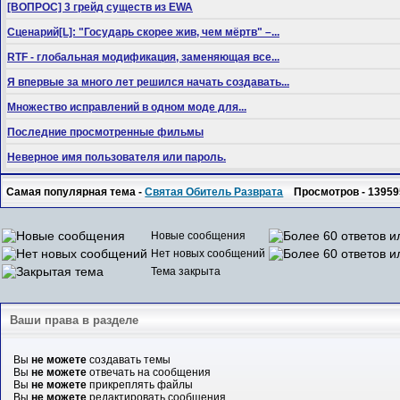
[ВОПРОС] 3 грейд существ из EWA
Сценарий[L]: "Государь скорее жив, чем мёртв" –...
RTF - глобальная модификация, заменяющая все...
Я впервые за много лет решился начать создавать...
Множество исправлений в одном моде для...
Последние просмотренные фильмы
Неверное имя пользователя или пароль.
Самая популярная тема -
Святая Обитель Разврата
Просмотров - 13959
Новые сообщения
Нет новых сообщений
Тема закрыта
Ваши права в разделе
Вы
не можете
создавать темы
Вы
не можете
отвечать на сообщения
Вы
не можете
прикреплять файлы
Вы
не можете
редактировать сообщения