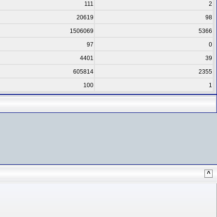
111
2
20619
98
1506069
5366
97
0
4401
39
605814
2355
100
1
^