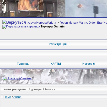
Форум HeroesWorld-а
>
Герои Меча и Магии: Olden Era (Her
Турниры Онлайн
Регистрация
Турниры
КАРТЫ
Heroes 6
Темы раздела
: Турниры Онлайн
Тема
/
Автор