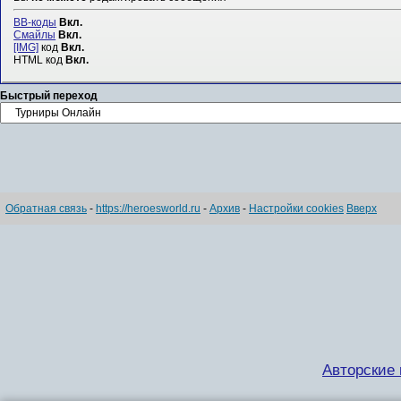
BB-коды
Вкл.
Смайлы
Вкл.
[IMG]
код
Вкл.
HTML код
Вкл.
Быстрый переход
Обратная связь
-
https://heroesworld.ru
-
Архив
-
Настройки cookies
Вверх
Авторские п