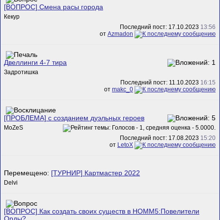
[ВОПРОС] Смена расы города
Кекур
Последний пост: 17.10.2023
13:56
от
Azmadon
Двеллинги 4-7 тира
Задротишка
Последний пост: 11.10.2023
16:15
от
makc_0
[ПРОБЛЕМА] с созданием дуэльных героев
MoZeS
Последний пост: 17.08.2023
15:20
от
LetoX
Перемещено:
[ТУРНИР] Картмастер 2022
Delvi
[ВОПРОС] Как создать своих существ в HOMM5:Повелители
Орды?