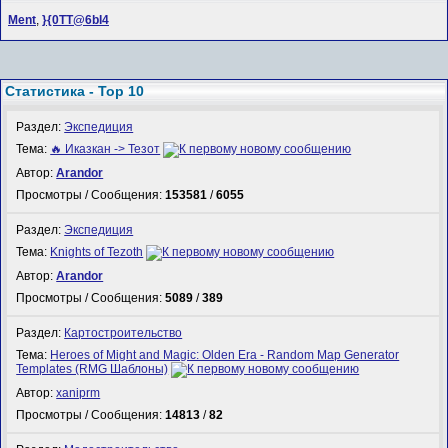
Ment
,
}{0TT@6bI4
Статистика - Top 10
Раздел:
Экспедиция
Тема:
🔥 Иказкан -> Тезот
Автор:
Arandor
Просмотры / Сообщения:
153581
/
6055
Раздел:
Экспедиция
Тема:
Knights of Tezoth
Автор:
Arandor
Просмотры / Сообщения:
5089
/
389
Раздел:
Картостроительство
Тема:
Heroes of Might and Magic: Olden Era - Random Map Generator
Templates (RMG Шаблоны)
Автор:
xaniprm
Просмотры / Сообщения:
14813
/
82