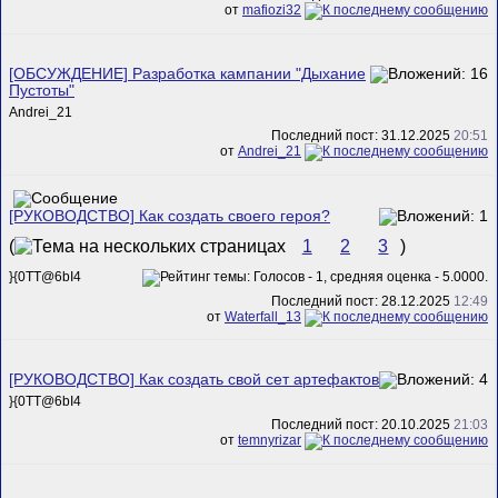
от
mafiozi32
[ОБСУЖДЕНИЕ] Разработка кампании "Дыхание
Пустоты"
Andrei_21
Последний пост: 31.12.2025
20:51
от
Andrei_21
[РУКОВОДСТВО] Как создать своего героя?
(
1
2
3
)
}{0TT@6bI4
Последний пост: 28.12.2025
12:49
от
Waterfall_13
[РУКОВОДСТВО] Как создать свой сет артефактов
}{0TT@6bI4
Последний пост: 20.10.2025
21:03
от
temnyrizar