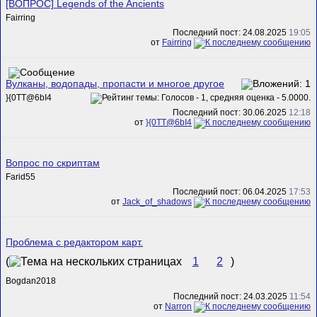
[ВОПРОС] Legends of the Ancients
Fairring
Последний пост: 24.08.2025
19:05
от
Fairring
Вулканы, водопады, пропасти и многое другое
}{0TT@6bI4
Последний пост: 30.06.2025
12:18
от
}{0TT@6bI4
Вопрос по скриптам
Farid55
Последний пост: 06.04.2025
17:53
от
Jack_of_shadows
Проблема с редактором карт.
(
1
2
)
Bogdan2018
Последний пост: 24.03.2025
11:54
от
Narron