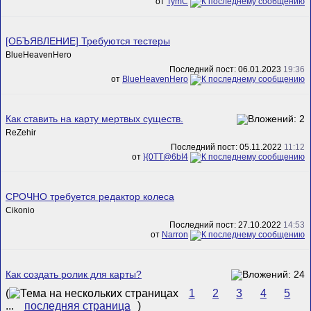
от
TymC
[ОБЪЯВЛЕНИЕ] Требуются тестеры
BlueHeavenHero
Последний пост: 06.01.2023
19:36
от
BlueHeavenHero
Как ставить на карту мертвых существ.
ReZehir
Последний пост: 05.11.2022
11:12
от
}{0TT@6bI4
СРОЧНО требуется редактор колеса
Cikonio
Последний пост: 27.10.2022
14:53
от
Narron
Как создать ролик для карты?
(
1
2
3
4
5
...
последняя страница
)