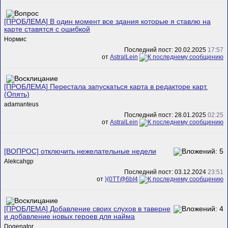
[ПРОБЛЕМА] В один момент все здания которые я ставлю на
карте ставятся с ошибкой
Нормис
Последний пост: 20.02.2025
17:57
от
AstralLein
[ПРОБЛЕМА] Перестала запускаться карта в редакторе карт.
(Опять)
adamanteus
Последний пост: 28.01.2025
02:25
от
AstralLein
[ВОПРОС] отключить нежелательные недели
Alekcahgp
Последний пост: 03.12.2024
23:51
от
}{0TT@6bI4
[ПРОБЛЕМА] Добавление своих слухов в таверне
и добавление новых героев для найма
Dogenator