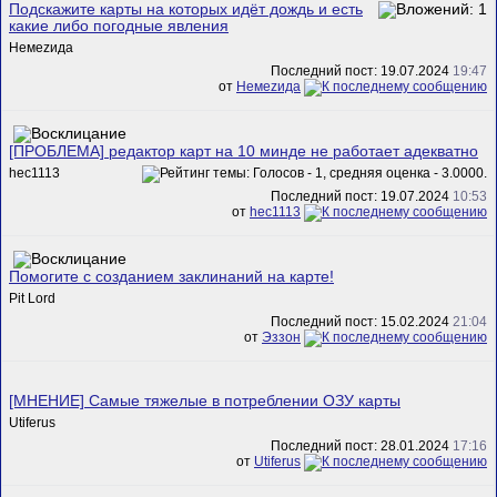
Подскажите карты на которых идёт дождь и есть
какие либо погодные явления
Немеzида
Последний пост: 19.07.2024
19:47
от
Немеzида
[ПРОБЛЕМА] редактор карт на 10 минде не работает адекватно
hec1113
Последний пост: 19.07.2024
10:53
от
hec1113
Помогите с созданием заклинаний на карте!
Pit Lord
Последний пост: 15.02.2024
21:04
от
Эззон
[МНЕНИЕ] Самые тяжелые в потреблении ОЗУ карты
Utiferus
Последний пост: 28.01.2024
17:16
от
Utiferus