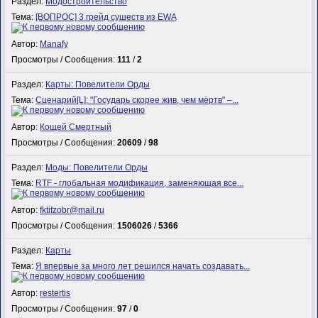
Раздел:
Модостроительство
Тема:
[ВОПРОС] 3 грейд существ из EWA
Автор:
Manafy
Просмотры / Сообщения:
111
/
2
Раздел:
Карты: Повелители Орды
Тема:
Сценарий[L]: "Государь скорее жив, чем мёртв" –...
Автор:
Кощей Смертный
Просмотры / Сообщения:
20609
/
98
Раздел:
Моды: Повелители Орды
Тема:
RTF - глобальная модификация, заменяющая все...
Автор:
fktifzobr@mail.ru
Просмотры / Сообщения:
1506026
/
5366
Раздел:
Карты
Тема:
Я впервые за много лет решился начать создавать...
Автор:
restertis
Просмотры / Сообщения:
97
/
0