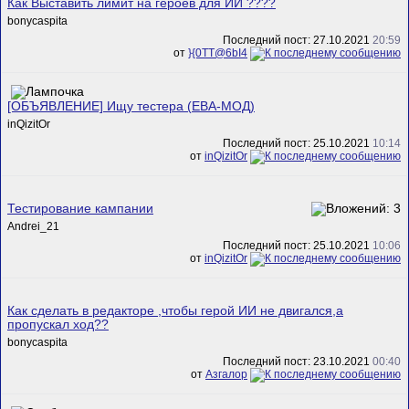
Как Выставить лимит на героев для ИИ ????
bonycaspita
Последний пост: 27.10.2021
20:59
от
}{0TT@6bI4
[ОБЪЯВЛЕНИЕ] Ищу тестера (ЕВА-МОД)
inQizitOr
Последний пост: 25.10.2021
10:14
от
inQizitOr
Тестирование кампании
Andrei_21
Последний пост: 25.10.2021
10:06
от
inQizitOr
Как сделать в редакторе ,чтобы герой ИИ не двигался,а
пропускал ход??
bonycaspita
Последний пост: 23.10.2021
00:40
от
Азгалор