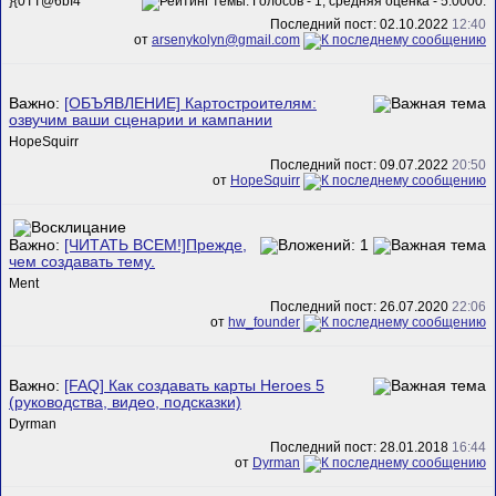
}{0TT@6bI4
Последний пост: 02.10.2022
12:40
от
arsenykolyn@gmail.com
Важно:
[ОБЪЯВЛЕНИЕ] Картостроителям:
озвучим ваши сценарии и кампании
HopeSquirr
Последний пост: 09.07.2022
20:50
от
HopeSquirr
Важно:
[ЧИТАТЬ ВСЕМ!]Прежде,
чем создавать тему.
Ment
Последний пост: 26.07.2020
22:06
от
hw_founder
Важно:
[FAQ] Как создавать карты Heroes 5
(руководства, видео, подсказки)
Dyrman
Последний пост: 28.01.2018
16:44
от
Dyrman