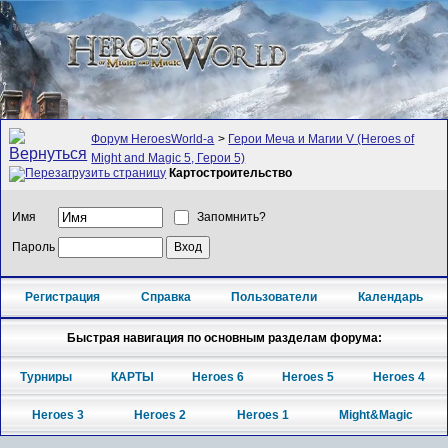
Форум HeroesWorld-а
>
Герои Меча и Магии V (Heroes of
Might and Magic 5, Герои 5)
Картостроительство
Имя
Запомнить?
Пароль
Регистрация
Справка
Пользователи
Календарь
Быстрая навигация по основным разделам форума:
Турниры
КАРТЫ
Heroes 6
Heroes 5
Heroes 4
Heroes 3
Heroes 2
Heroes 1
Might&Magic