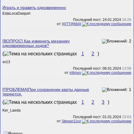
Играть и править одновременно
EstaLocaDaiquiri
Последний пост: 24.01.2024
18:26
от
}{0TT@6bI4
[ВОПРОС] Как изменить механику
одновременных ходов?
(
1
2
)
xv13
Последний пост: 06.01.2024
13:58
от
intimus
[ПРОБЛЕМА]При сохранении карты данные
теряются.
(
1
2
3
)
Ker_Laeda
Последний пост: 01.01.2024
15:03
от
Stepan11pz