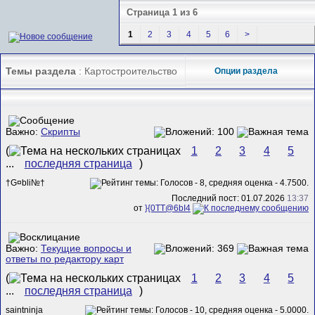
Страница 1 из 6
1
2
3
4
5
6
>
Темы раздела
: Картостроительство
Опции раздела
Важно:
Скрипты
(
1
2
3
4
5
...
последняя страница
)
†G¤bli№†
Последний пост: 01.07.2026
13:37
от
}{0TT@6bI4
Важно:
Текущие вопросы и
ответы по редактору карт
(
1
2
3
4
5
...
последняя страница
)
saintninja