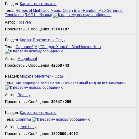
Раздел:
Картостроительство
Тема:
Heroes of Might and Magic: Olden Era - Random Map Generator
Templates (RMG Шаблоны)
Автор:
Ro1Ven
Просмотры / Сообщения:
15143
/
87
Раздел:
Карты: Повелители Орды
Тема:
Сценарий[M]: "Сердце Хаоса" - BlueHeavenHero
Автор:
Magnificent
Просмотры / Сообщения:
42658
/
43
Раздел:
Моды: Повелители Орды
Тема:
AllCampaignsRemastered - Обновленный мод на все Кампании
Автор:
Rommy
Просмотры / Сообщения:
39847
/
255
Раздел:
Картостроительство
Тема:
Скрипты
Автор:
green belly
Просмотры / Сообщения:
1202500
/
4012