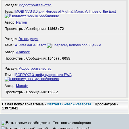
Раздел:
Модостроительство
Тема:
[МОД] NVS 3.0 для Heroes of Might & Magic V: Tribes of the East
Автор:
Narron
Просмотры / Сообщения:
11862
/
72
Раздел:
Экспедиция
Тема:
🔥 Иказкан -> Тезот
Автор:
Arandor
Просмотры / Сообщения:
154077
/
6055
Раздел:
Модостроительство
Тема:
[ВОПРОС] 3 грейд существ из EWA
Автор:
Manafy
Просмотры / Сообщения:
158
/
2
Самая популярная тема -
Святая Обитель Разврата
Просмотров -
13971041
Есть новые сообщения
Нет новых сообщений