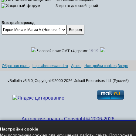
Закрыто для сообщений
Быстрый переход
Часовой пояс GMT +4, время:
19:19
.
Обратная связь
-
https://heroesworld.ru
-
Архив
-
Настройки cookies
Вверх
vBulletin v3.5.0, Copyright ©2000-2026, Jelsoft Enterprises Ltd. (Русский)
Авторские права - Copyright © 2006-2026
www.HeroesWorld.ru All rights reserved
Настройки cookie
Heroes World (English)
Мы используем cookies для улучшения работы сайта. Продолжая