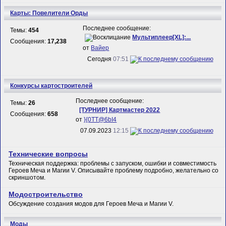
Карты: Повелители Орды
Последнее сообщение:
Темы:
454
Мультиплеер[XL]:...
Сообщения:
17,238
от
Вайер
Сегодня
07:51
Конкурсы картостроителей
Последнее сообщение:
Темы:
26
[ТУРНИР] Картмастер 2022
Сообщения:
658
от
}{0TT@6bI4
07.09.2023
12:15
Технические вопросы
Техническая поддержка: проблемы с запуском, ошибки и совместимость
Героев Меча и Магии V. Описывайте проблему подробно, желательно со
скриншотом.
Модостроительство
Обсуждение создания модов для Героев Меча и Магии V.
Моды