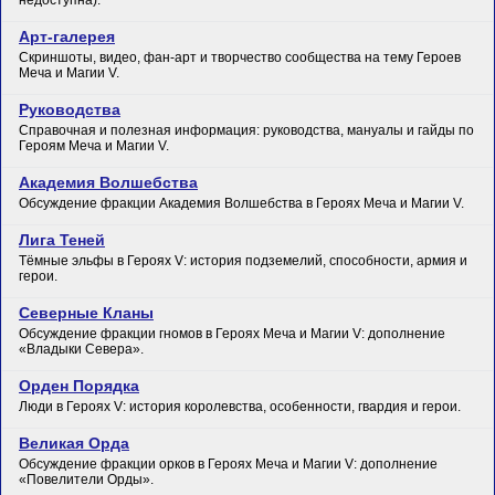
недоступна).
Арт-галерея
Скриншоты, видео, фан-арт и творчество сообщества на тему Героев
Меча и Магии V.
Руководства
Справочная и полезная информация: руководства, мануалы и гайды по
Героям Меча и Магии V.
Академия Волшебства
Обсуждение фракции Академия Волшебства в Героях Меча и Магии V.
Лига Теней
Тёмные эльфы в Героях V: история подземелий, способности, армия и
герои.
Северные Кланы
Обсуждение фракции гномов в Героях Меча и Магии V: дополнение
«Владыки Севера».
Орден Порядка
Люди в Героях V: история королевства, особенности, гвардия и герои.
Великая Орда
Обсуждение фракции орков в Героях Меча и Магии V: дополнение
«Повелители Орды».