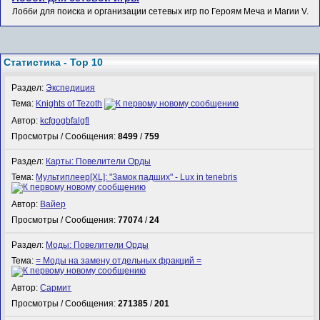
Лобби для поиска и организации сетевых игр по Героям Меча и Магии V.
Статистика - Top 10
Раздел:
Экспедиция
Тема:
Knights of Tezoth
Автор:
kcfgogbfalgfl
Просмотры / Сообщения:
8499
/
759
Раздел:
Карты: Повелители Орды
Тема:
Мультиплеер[XL]: "Замок падших" - Lux in tenebris
Автор:
Вайер
Просмотры / Сообщения:
77074
/
24
Раздел:
Моды: Повелители Орды
Тема:
= Моды на замену отдельных фракций =
Автор:
Сармит
Просмотры / Сообщения:
271385
/
201