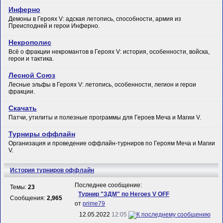
Инферно
Демоны в Героях V: адская летопись, способности, армия из
Преисподней и герои Инферно.
Некрополис
Всё о фракции некромантов в Героях V: история, особенности, войска,
герои и тактика.
Лесной Союз
Лесные эльфы в Героях V: летопись, особенности, легион и герои
фракции.
Скачать
Патчи, утилиты и полезные программы для Героев Меча и Магии V.
Турниры оффлайн
Организация и проведение оффлайн-турниров по Героям Меча и Магии
V.
История турниров оффлайн
Последнее сообщение:
Темы:
23
Турнир "ЗДМ" по Heroes V OFF
Сообщения:
2,965
от
prime79
12.05.2022
12:05