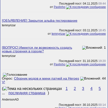
Последний пост: 04.11.2025
09:44
от
Pavlinho
[ОБЪЯВЛЕНИЕ] Закрытое альфа-тестирование
temnyrizar
Последний пост: 03.11.2025
18:45
от
temnyrizar
[ВОПРОС] Имеется ли возможность создать
новые строения в городе?
temnyrizar
Последний пост: 31.10.2025
19:20
от
Pavlinho
Опрос:
Сборник модов и мини патчей на Heroes
V!
(
1
2
3
4
5
...
последняя страница
)
AndersonAD
Последний пост: 30.10.2025
00:14