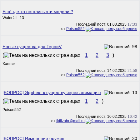
Ещё где-то остались эти модели ?
Waterfall_13
Последний пост: 01.03.2025
17:33
от
Poison552
Новые существа для ГероиV
(
1
2
3
)
Ханник
Последний пост: 14.02.2025
21:58
от
Poison552
[ВОПРОС] Эффект к существу через анимацию
(
1
2
)
Poison552
Последний пост: 10.02.2025
16:42
от
fktifzobr@mail.ru
[ВОПРОС] Изменение оружия