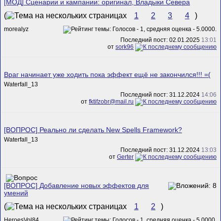
[МОД] Сценарии и кампании: оригинал, Владыки Севера
(
1
2
3
4
)
morealyz
Последний пост: 02.01.2025
13:01
от
sork96
Враг начинает уже ходить пока эффект ещё не закончился!!! =(
Waterfall_13
Последний пост: 31.12.2024
14:06
от
fktifzobr@mail.ru
[ВОПРОС] Реально ли сделать New Spells Framework?
Waterfall_13
Последний пост: 31.12.2024
13:03
от
Gerter
[ВОПРОС] Добавление новых эффектов для
умений
(
1
2
)
HeroesVol84