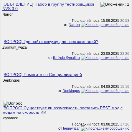
[ОБЪЯВЛЕНИЕ] Набор в группу тестировщиков
NVS 3.0
Narron
Последний пост: 15.09.2025
20:53
от
Narron
[ВОПРОС] Где найти озвучку для всех кампаний?
Zygmunt_waza
Последний пост: 23.08.2025
22:26
от
fktifzobr@mail.ru
[ВОПРОС] Помогите со Специализацией
Denkingos
Последний пост: 04.08.2025
15:16
от
Denkingos
[ВОПРОС] Существует ли возможность поставить PEST мод с
модам на скорость ИИ
Mysarock
Последний пост: 03.08.2025
17:26
от
temnyrizar