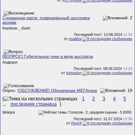
от
}{0TT@6bI4
Сломанная карта, повреждённый заголовок
архива
Rainbow-_-Dash
Последний пост: 13.08.2024
11:34
от
psatkha
[ВОПРОС] Губительное пике в виде выстрела
Андраил
Последний пост: 08.08.2024
13:14
от
Azmadon
Опрос:
[ОБСУЖДЕНИЕ] Обновление МЕГАпака
(
1
2
3
4
5
...
последняя страница
)
Mokara
Последний пост: 31.07.2024
15:39
от
Рон54