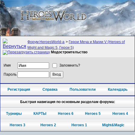
Форум HeroesWorld-а
>
Герои Меча и Магии V (Heroes of
Might and Magic 5, Герои 5)
Модостроительство
Имя
Запомнить?
Пароль
Регистрация
Справка
Пользователи
Календарь
Быстрая навигация по основным разделам форума:
Турниры
КАРТЫ
Heroes 6
Heroes 5
Heroes 4
Heroes 3
Heroes 2
Heroes 1
Might&Magic