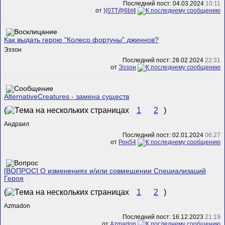
Последний пост: 04.03.2024
10:11
от
}{0TT@6bI4
Как выдать герою "Колесо фортуны" джиннов?
Эззон
Последний пост: 28.02.2024
22:31
от
Эззон
AlternativeCreatures - замена существ
(
1
2
)
Андраил
Последний пост: 02.01.2024
06:27
от
Рон54
[ВОПРОС] О изменениях и/или совмещении Специализаций
Героя
(
1
2
)
Azmadon
Последний пост: 16.12.2023
21:19
от
Azmadon