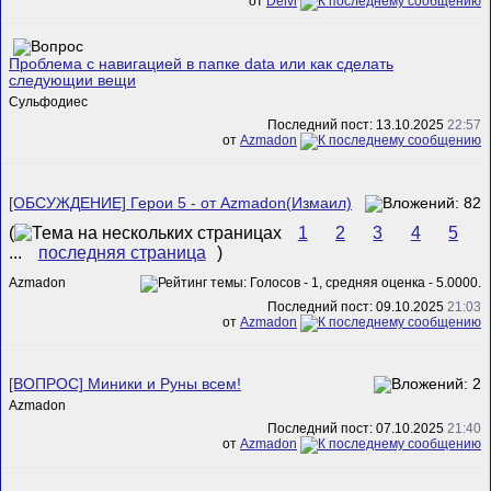
от
Delvi
Проблема с навигацией в папке data или как сделать
следующии вещи
Сульфодиес
Последний пост: 13.10.2025
22:57
от
Azmadon
[ОБСУЖДЕНИЕ] Герои 5 - от Azmadon(Измаил)
(
1
2
3
4
5
...
последняя страница
)
Azmadon
Последний пост: 09.10.2025
21:03
от
Azmadon
[ВОПРОС] Миники и Руны всем!
Azmadon
Последний пост: 07.10.2025
21:40
от
Azmadon