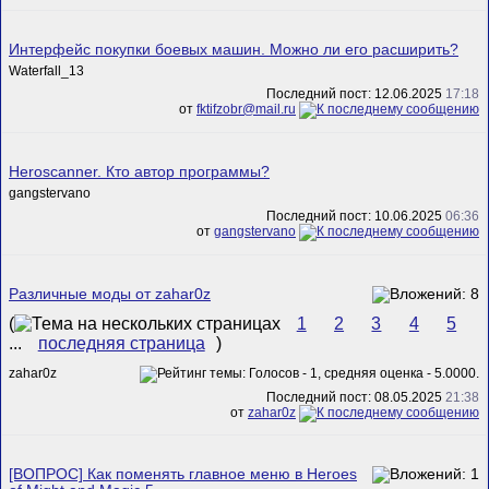
Интерфейс покупки боевых машин. Можно ли его расширить?
Waterfall_13
Последний пост: 12.06.2025
17:18
от
fktifzobr@mail.ru
Heroscanner. Кто автор программы?
gangstervano
Последний пост: 10.06.2025
06:36
от
gangstervano
Различные моды от zahar0z
(
1
2
3
4
5
...
последняя страница
)
zahar0z
Последний пост: 08.05.2025
21:38
от
zahar0z
[ВОПРОС] Как поменять главное меню в Heroes