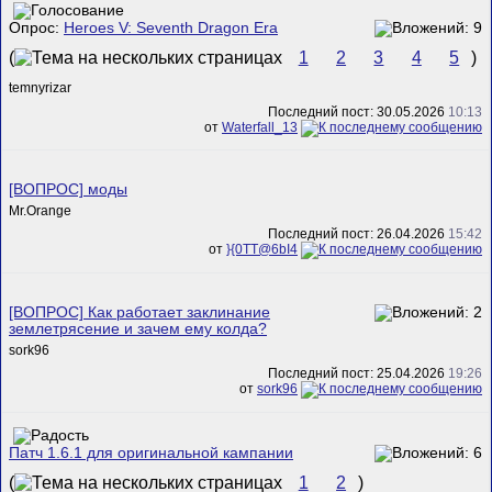
Опрос:
Heroes V: Seventh Dragon Era
(
1
2
3
4
5
)
temnyrizar
Последний пост: 30.05.2026
10:13
от
Waterfall_13
[ВОПРОС] моды
Mr.Orange
Последний пост: 26.04.2026
15:42
от
}{0TT@6bI4
[ВОПРОС] Как работает заклинание
землетрясение и зачем ему колда?
sork96
Последний пост: 25.04.2026
19:26
от
sork96
Патч 1.6.1 для оригинальной кампании
(
1
2
)