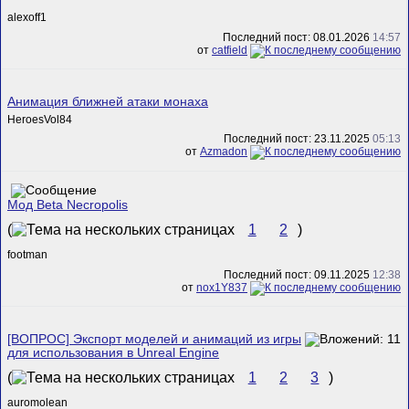
alexoff1
Последний пост: 08.01.2026
14:57
от
catfield
Анимация ближней атаки монаха
HeroesVol84
Последний пост: 23.11.2025
05:13
от
Azmadon
Мод Beta Necropolis
(
1
2
)
footman
Последний пост: 09.11.2025
12:38
от
nox1Y837
[ВОПРОС] Экспорт моделей и анимаций из игры
для использования в Unreal Engine
(
1
2
3
)
auromolean