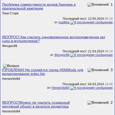
Проблема совместимости модов Ханника и
оригинальной кампании
Тони Старк
Последний пост: 12.05.2024
06:18
от
psatkha
[ВОПРОС] Как сделать одновременное воспроизведение кат
сцен в мультиплеере?
Жендос98
Последний пост: 21.03.2024
09:19
от
Жендос98
[ПРОБЛЕМА] Не создаётся папка H5MMods для
редактирования index.bin
HeroesVol84
Последний пост: 04.03.2024
16:48
от
HeroesVol84
[ВОПРОС]Можно ли удалить созданный
ненужный объект в каталоге редактора
HeroesVol84