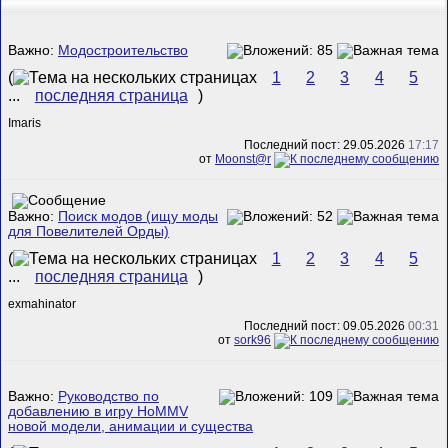
Важно:
Модостроительство
(
1
2
3
4
5
...
последняя страница
)
Imaris
Последний пост: 29.05.2026
17:17
от
Mооnst@r
Важно:
Поиск модов (ищу моды
для Повелителей Орды)
(
1
2
3
4
5
...
последняя страница
)
exmahinator
Последний пост: 09.05.2026
00:31
от
sork96
Важно:
Руководство по
добавлению в игру HoMMV
новой модели, анимации и существа