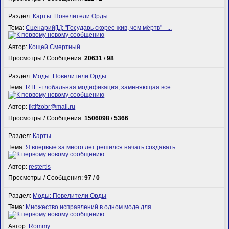
Раздел:
Карты: Повелители Орды
Тема:
Сценарий[L]: "Государь скорее жив, чем мёртв" –...
Автор:
Кощей Смертный
Просмотры / Сообщения:
20631
/
98
Раздел:
Моды: Повелители Орды
Тема:
RTF - глобальная модификация, заменяющая все...
Автор:
fktifzobr@mail.ru
Просмотры / Сообщения:
1506098
/
5366
Раздел:
Карты
Тема:
Я впервые за много лет решился начать создавать...
Автор:
restertis
Просмотры / Сообщения:
97
/
0
Раздел:
Моды: Повелители Орды
Тема:
Множество исправлений в одном моде для...
Автор:
Rommy