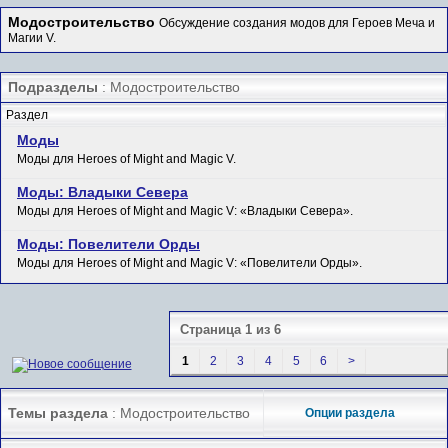
Модостроительство
Обсуждение создания модов для Героев Меча и
Магии V.
Подразделы
: Модостроительство
Раздел
Моды
Моды для Heroes of Might and Magic V.
Моды: Владыки Севера
Моды для Heroes of Might and Magic V: «Владыки Севера».
Моды: Повелители Орды
Моды для Heroes of Might and Magic V: «Повелители Орды».
Страница 1 из 6
1
2
3
4
5
6
>
Темы раздела
: Модостроительство
Опции раздела