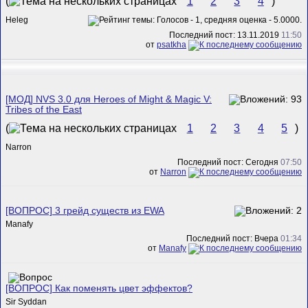
(
1
2
3
4
)
Heleg
Последний пост: 13.11.2019
11:50
от
psatkha
[МОД] NVS 3.0 для Heroes of Might & Magic V:
Tribes of the East
(
1
2
3
4
5
)
Narron
Последний пост: Сегодня
07:50
от
Narron
[ВОПРОС] 3 грейд существ из EWA
Manafy
Последний пост: Вчера
01:34
от
Manafy
[ВОПРОС] Как поменять цвет эффектов?
Sir Syddan