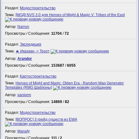
Раздел:
Модостроительство
Тема:
[МОД] NVS 3.0 для Heroes of Might & Magic V: Tribes of the East
Автор:
Narron
Просмотры / Сообщения:
11704
/
72
Раздел:
Экспедиция
Тема:
🔥 Иказкан -> Тезот
Автор:
Arandor
Просмотры / Сообщения:
153687
/
6055
Раздел:
Картостроительство
Тема:
Heroes of Might and Magic: Olden Era - Random Map Generator
Templates (RMG Шаблоны)
Автор:
xaniprm
Просмотры / Сообщения:
14869
/
82
Раздел:
Модостроительство
Тема:
[ВОПРОС] 3 грейд существ из EWA
Автор:
Manafy
Просмотры / Сообщения:
111
/
2