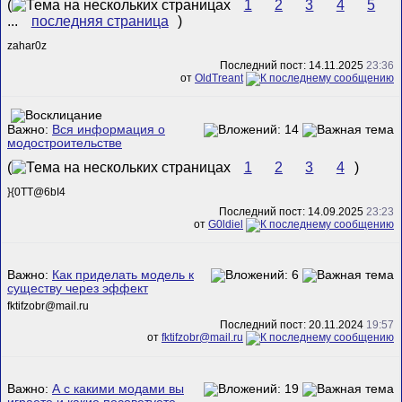
(
1
2
3
4
5
...
последняя страница
)
zahar0z
Последний пост: 14.11.2025
23:36
от
OldTreant
Важно:
Вся информация о
модостроительстве
(
1
2
3
4
)
}{0TT@6bI4
Последний пост: 14.09.2025
23:23
от
G0ldiel
Важно:
Как приделать модель к
существу через эффект
fktifzobr@mail.ru
Последний пост: 20.11.2024
19:57
от
fktifzobr@mail.ru
Важно:
А с какими модами вы