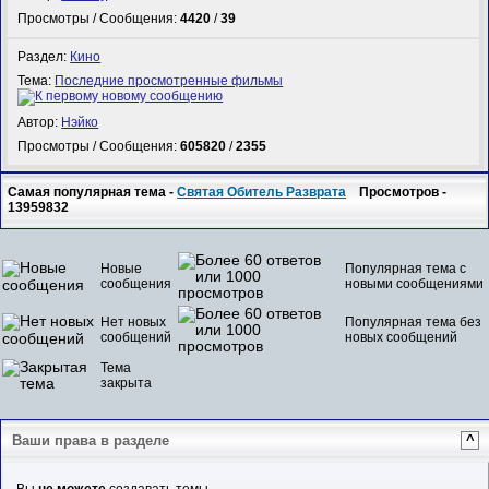
Просмотры / Сообщения:
4420
/
39
Раздел:
Кино
Тема:
Последние просмотренные фильмы
Автор:
Нэйко
Просмотры / Сообщения:
605820
/
2355
Самая популярная тема -
Святая Обитель Разврата
Просмотров -
13959832
Новые
Популярная тема с
сообщения
новыми сообщениями
Нет новых
Популярная тема без
сообщений
новых сообщений
Тема
закрыта
Ваши права в разделе
^
Вы
не можете
создавать темы