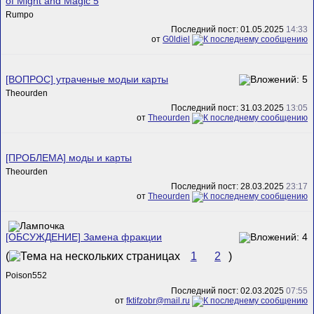
of Might and Magic 5
Rumpo
Последний пост: 01.05.2025
14:33
от
G0ldiel
[ВОПРОС] утраченые модыи карты
Theourden
Последний пост: 31.03.2025
13:05
от
Theourden
[ПРОБЛЕМА] моды и карты
Theourden
Последний пост: 28.03.2025
23:17
от
Theourden
[ОБСУЖДЕНИЕ] Замена фракции
(
1
2
)
Poison552
Последний пост: 02.03.2025
07:55
от
fktifzobr@mail.ru