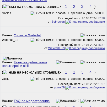
играете и какие посоветуете
(
1
2
3
4
)
NoNas
Последний пост: 20.08.2024
17:38
от
Bethowen
Важно:
Уроки от Waterfall
Waterfall_13
Последний пост: 22.07.2023
16:37
от
Waterfall_13
Важно:
Попытка добавления
новых spell и skill
(
1
2
3
4
)
vasik
Последний пост: 23.05.2022
21:57
от
prime79
Важно:
FAQ по модостроению