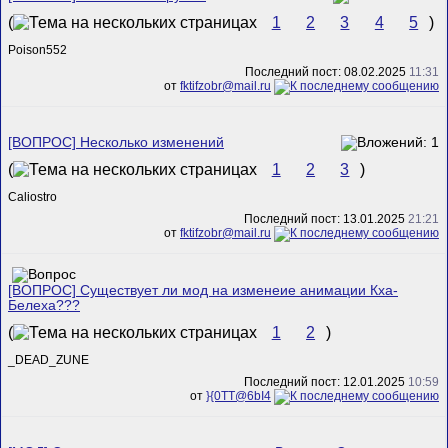
(
1
2
3
4
5
)
Poison552
Последний пост: 08.02.2025
11:31
от
fktifzobr@mail.ru
[ВОПРОС] Несколько изменений
(
1
2
3
)
Caliostro
Последний пост: 13.01.2025
21:21
от
fktifzobr@mail.ru
[ВОПРОС] Существует ли мод на изменеие анимации Кха-
Белеха???
(
1
2
)
_DEAD_ZUNE
Последний пост: 12.01.2025
10:59
от
}{0TT@6bI4