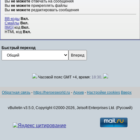
Вы
не можете
отвечать на сообщения
Вы
не можете
прикреплять файлы
Вы
не можете
редактировать сообщения
BB-коды
Вкл.
Смайлы
Вкл.
[IMG]
код
Вкл.
HTML код
Вкл.
Быстрый переход
Часовой пояс GMT +4, время:
18:30
.
Обратная связь
-
https://heroesworld.ru
-
Архив
-
Настройки cookies
Вверх
vBulletin v3.5.0, Copyright ©2000-2026, Jelsoft Enterprises Ltd. (Русский)