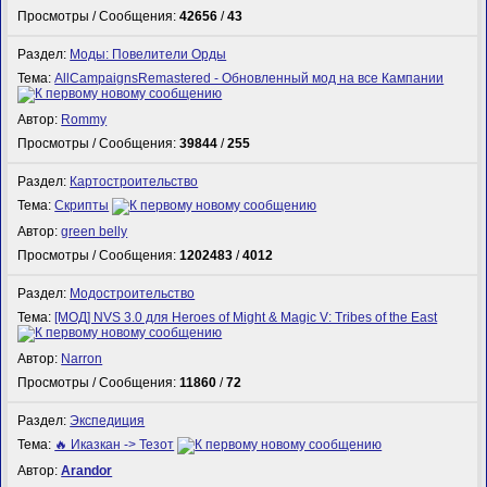
Просмотры / Сообщения:
42656
/
43
Раздел:
Моды: Повелители Орды
Тема:
AllCampaignsRemastered - Обновленный мод на все Кампании
Автор:
Rommy
Просмотры / Сообщения:
39844
/
255
Раздел:
Картостроительство
Тема:
Скрипты
Автор:
green belly
Просмотры / Сообщения:
1202483
/
4012
Раздел:
Модостроительство
Тема:
[МОД] NVS 3.0 для Heroes of Might & Magic V: Tribes of the East
Автор:
Narron
Просмотры / Сообщения:
11860
/
72
Раздел:
Экспедиция
Тема:
🔥 Иказкан -> Тезот
Автор:
Arandor