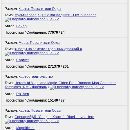
Раздел:
Карты: Повелители Орды
Тема:
Мультиплеер[XL]: "Замок падших" - Lux in tenebris
Автор:
Вайер
Просмотры / Сообщения:
77070
/
24
Раздел:
Моды: Повелители Орды
Тема:
= Моды на замену отдельных фракций =
Автор:
Сармит
Просмотры / Сообщения:
271379
/
201
Раздел:
Картостроительство
Тема:
Heroes of Might and Magic: Olden Era - Random Map Generator
Templates (RMG Шаблоны)
Автор:
Ro1Ven
Просмотры / Сообщения:
15140
/
87
Раздел:
Карты: Повелители Орды
Тема:
Сценарий[M]: "Сердце Хаоса" - BlueHeavenHero
Автор:
Magnificent