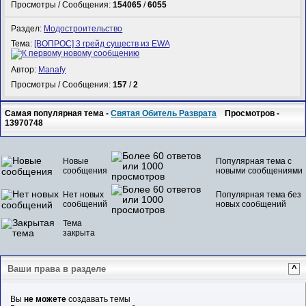
Просмотры / Сообщения:
154065
/
6055
Раздел:
Модостроительство
Тема:
[ВОПРОС] 3 грейд существ из EWA
Автор:
Manafy
Просмотры / Сообщения:
157
/
2
Самая популярная тема -
Святая Обитель Разврата
Просмотров -
13970748
Новые
Популярная тема с
сообщения
новыми сообщениями
Нет новых
Популярная тема без
сообщений
новых сообщений
Тема
закрыта
Ваши права в разделе
^
Вы
не можете
создавать темы