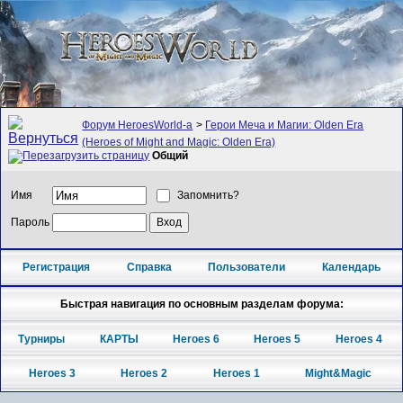
Форум HeroesWorld-а
>
Герои Меча и Магии: Olden Era
(Heroes of Might and Magic: Olden Era)
Общий
Имя
Запомнить?
Пароль
Регистрация
Справка
Пользователи
Календарь
Быстрая навигация по основным разделам форума:
Турниры
КАРТЫ
Heroes 6
Heroes 5
Heroes 4
Heroes 3
Heroes 2
Heroes 1
Might&Magic