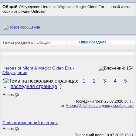
Общий
Обсуждение Heroes of Might and Magic: Olden Era — новой части
серии от студии Unfrozen.
Темы раздела
: Общий
Опции раздела
Heroes of Might & Magic: Olden Era -
Обсуждение
(
1
2
3
4
5
...
последняя страница
)
Mооnst@r
Последний пост: 28.07.2026
20:15
от
Mооnst@r
Список изменений в патчах
Mооnst@r
Последний пост: 10.07.2026
15:11