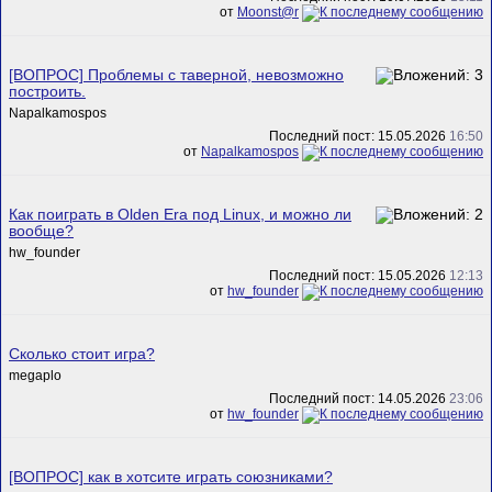
от
Mооnst@r
[ВОПРОС] Проблемы с таверной, невозможно
построить.
Napalkamospos
Последний пост: 15.05.2026
16:50
от
Napalkamospos
Как поиграть в Olden Era под Linux, и можно ли
вообще?
hw_founder
Последний пост: 15.05.2026
12:13
от
hw_founder
Сколько стоит игра?
megaplo
Последний пост: 14.05.2026
23:06
от
hw_founder
[ВОПРОС] как в хотсите играть союзниками?