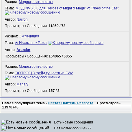
Раздел:
Модостроительство
Тема:
[МОД] NVS 3.0 для Heroes of Might & Magic V: Tribes of the East
Автор:
Narron
Просмотры / Сообщения:
11860
/
72
Раздел:
Экспедиция
Тема:
🔥 Иказкан -> Тезот
Автор:
Arandor
Просмотры / Сообщения:
154065
/
6055
Раздел:
Модостроительство
Тема:
[ВОПРОС] 3 грейд существ из EWA
Автор:
Manafy
Просмотры / Сообщения:
157
/
2
Самая популярная тема -
Святая Обитель Разврата
Просмотров -
13970748
Есть новые сообщения
Нет новых сообщений