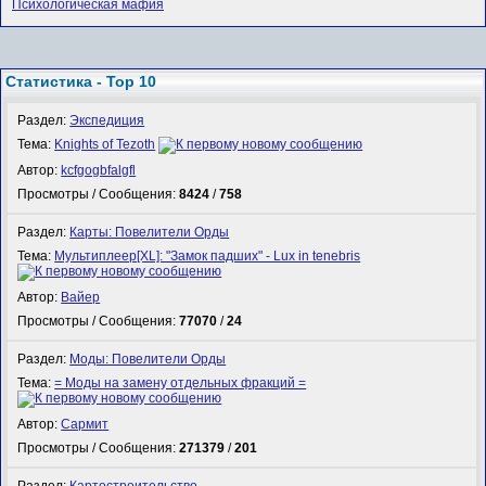
Психологическая мафия
Статистика - Top 10
Раздел:
Экспедиция
Тема:
Knights of Tezoth
Автор:
kcfgogbfalgfl
Просмотры / Сообщения:
8424
/
758
Раздел:
Карты: Повелители Орды
Тема:
Мультиплеер[XL]: "Замок падших" - Lux in tenebris
Автор:
Вайер
Просмотры / Сообщения:
77070
/
24
Раздел:
Моды: Повелители Орды
Тема:
= Моды на замену отдельных фракций =
Автор:
Сармит
Просмотры / Сообщения:
271379
/
201
Раздел:
Картостроительство