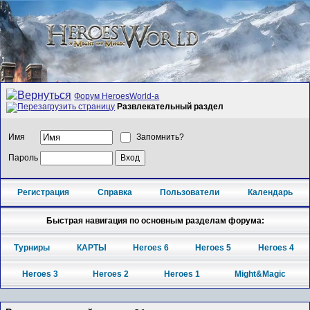
Форум HeroesWorld-а
Развлекательный раздел
Имя
Запомнить?
Пароль
Регистрация
Справка
Пользователи
Календарь
Быстрая навигация по основным разделам форума:
Турниры
КАРТЫ
Heroes 6
Heroes 5
Heroes 4
Heroes 3
Heroes 2
Heroes 1
Might&Magic