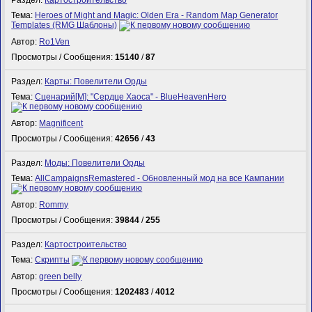
Тема:
Heroes of Might and Magic: Olden Era - Random Map Generator
Templates (RMG Шаблоны)
Автор:
Ro1Ven
Просмотры / Сообщения:
15140
/
87
Раздел:
Карты: Повелители Орды
Тема:
Сценарий[M]: "Сердце Хаоса" - BlueHeavenHero
Автор:
Magnificent
Просмотры / Сообщения:
42656
/
43
Раздел:
Моды: Повелители Орды
Тема:
AllCampaignsRemastered - Обновленный мод на все Кампании
Автор:
Rommy
Просмотры / Сообщения:
39844
/
255
Раздел:
Картостроительство
Тема:
Скрипты
Автор:
green belly
Просмотры / Сообщения:
1202483
/
4012