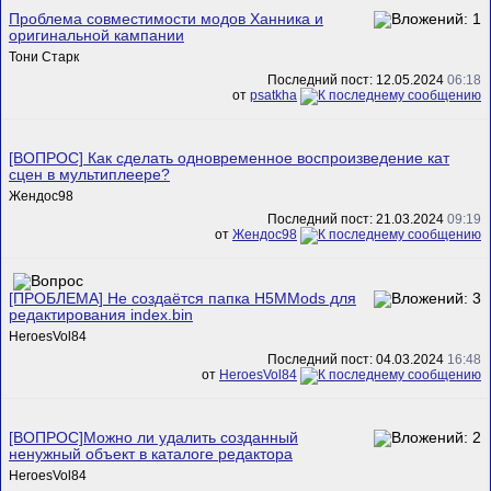
Проблема совместимости модов Ханника и
оригинальной кампании
Тони Старк
Последний пост: 12.05.2024
06:18
от
psatkha
[ВОПРОС] Как сделать одновременное воспроизведение кат
сцен в мультиплеере?
Жендос98
Последний пост: 21.03.2024
09:19
от
Жендос98
[ПРОБЛЕМА] Не создаётся папка H5MMods для
редактирования index.bin
HeroesVol84
Последний пост: 04.03.2024
16:48
от
HeroesVol84
[ВОПРОС]Можно ли удалить созданный
ненужный объект в каталоге редактора
HeroesVol84