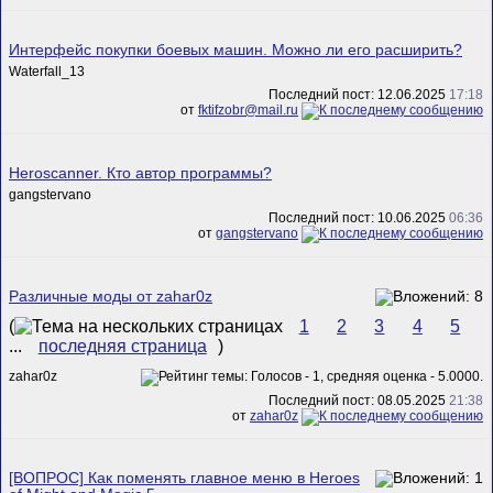
Интерфейс покупки боевых машин. Можно ли его расширить?
Waterfall_13
Последний пост: 12.06.2025
17:18
от
fktifzobr@mail.ru
Heroscanner. Кто автор программы?
gangstervano
Последний пост: 10.06.2025
06:36
от
gangstervano
Различные моды от zahar0z
(
1
2
3
4
5
...
последняя страница
)
zahar0z
Последний пост: 08.05.2025
21:38
от
zahar0z
[ВОПРОС] Как поменять главное меню в Heroes