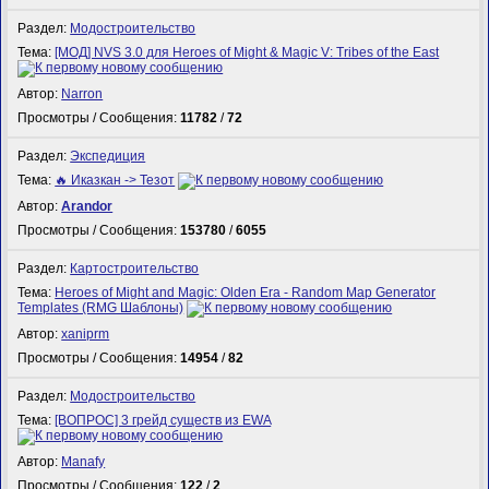
Раздел:
Модостроительство
Тема:
[МОД] NVS 3.0 для Heroes of Might & Magic V: Tribes of the East
Автор:
Narron
Просмотры / Сообщения:
11782
/
72
Раздел:
Экспедиция
Тема:
🔥 Иказкан -> Тезот
Автор:
Arandor
Просмотры / Сообщения:
153780
/
6055
Раздел:
Картостроительство
Тема:
Heroes of Might and Magic: Olden Era - Random Map Generator
Templates (RMG Шаблоны)
Автор:
xaniprm
Просмотры / Сообщения:
14954
/
82
Раздел:
Модостроительство
Тема:
[ВОПРОС] 3 грейд существ из EWA
Автор:
Manafy
Просмотры / Сообщения:
122
/
2