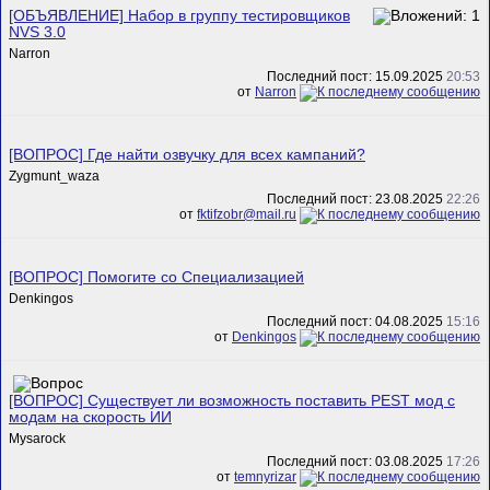
[ОБЪЯВЛЕНИЕ] Набор в группу тестировщиков
NVS 3.0
Narron
Последний пост: 15.09.2025
20:53
от
Narron
[ВОПРОС] Где найти озвучку для всех кампаний?
Zygmunt_waza
Последний пост: 23.08.2025
22:26
от
fktifzobr@mail.ru
[ВОПРОС] Помогите со Специализацией
Denkingos
Последний пост: 04.08.2025
15:16
от
Denkingos
[ВОПРОС] Существует ли возможность поставить PEST мод с
модам на скорость ИИ
Mysarock
Последний пост: 03.08.2025
17:26
от
temnyrizar