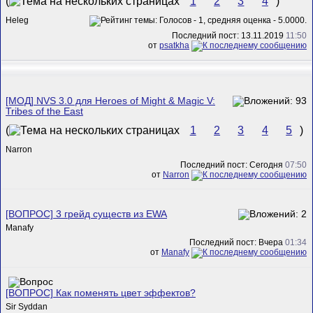
(
1
2
3
4
)
Heleg
Последний пост: 13.11.2019
11:50
от
psatkha
[МОД] NVS 3.0 для Heroes of Might & Magic V:
Tribes of the East
(
1
2
3
4
5
)
Narron
Последний пост: Сегодня
07:50
от
Narron
[ВОПРОС] 3 грейд существ из EWA
Manafy
Последний пост: Вчера
01:34
от
Manafy
[ВОПРОС] Как поменять цвет эффектов?
Sir Syddan