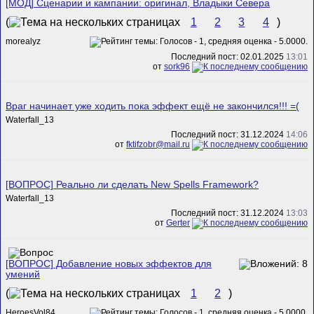
[МОД] Сценарии и кампании: оригинал, Владыки Севера
(
1
2
3
4
)
morealyz
Последний пост: 02.01.2025
13:01
от
sork96
Враг начинает уже ходить пока эффект ещё не закончился!!! =(
Waterfall_13
Последний пост: 31.12.2024
14:06
от
fktifzobr@mail.ru
[ВОПРОС] Реально ли сделать New Spells Framework?
Waterfall_13
Последний пост: 31.12.2024
13:03
от
Gerter
[ВОПРОС] Добавление новых эффектов для
умений
(
1
2
)
HeroesVol84