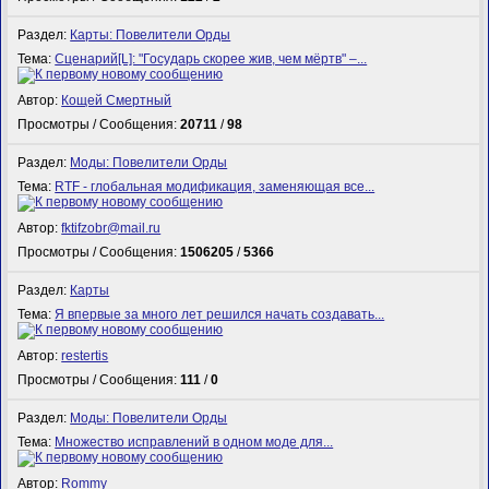
Раздел:
Карты: Повелители Орды
Тема:
Сценарий[L]: "Государь скорее жив, чем мёртв" –...
Автор:
Кощей Смертный
Просмотры / Сообщения:
20711
/
98
Раздел:
Моды: Повелители Орды
Тема:
RTF - глобальная модификация, заменяющая все...
Автор:
fktifzobr@mail.ru
Просмотры / Сообщения:
1506205
/
5366
Раздел:
Карты
Тема:
Я впервые за много лет решился начать создавать...
Автор:
restertis
Просмотры / Сообщения:
111
/
0
Раздел:
Моды: Повелители Орды
Тема:
Множество исправлений в одном моде для...
Автор:
Rommy