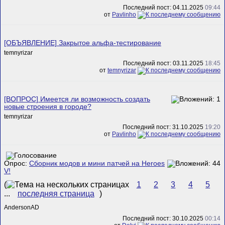
Последний пост: 04.11.2025
09:44
от
Pavlinho
[ОБЪЯВЛЕНИЕ] Закрытое альфа-тестирование
temnyrizar
Последний пост: 03.11.2025
18:45
от
temnyrizar
[ВОПРОС] Имеется ли возможность создать
новые строения в городе?
temnyrizar
Последний пост: 31.10.2025
19:20
от
Pavlinho
Опрос:
Сборник модов и мини патчей на Heroes
V!
(
1
2
3
4
5
...
последняя страница
)
AndersonAD
Последний пост: 30.10.2025
00:14