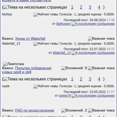
играете и какие посоветуете
(
1
2
3
4
)
NoNas
Последний пост: 20.08.2024
17:38
от
Bethowen
Важно:
Уроки от Waterfall
Waterfall_13
Последний пост: 22.07.2023
16:37
от
Waterfall_13
Важно:
Попытка добавления
новых spell и skill
(
1
2
3
4
)
vasik
Последний пост: 23.05.2022
21:57
от
prime79
Важно:
FAQ по модостроению