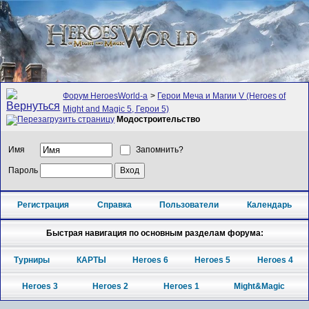
Форум HeroesWorld-а
>
Герои Меча и Магии V (Heroes of
Might and Magic 5, Герои 5)
Модостроительство
Имя
Запомнить?
Пароль
Регистрация
Справка
Пользователи
Календарь
Быстрая навигация по основным разделам форума:
Турниры
КАРТЫ
Heroes 6
Heroes 5
Heroes 4
Heroes 3
Heroes 2
Heroes 1
Might&Magic