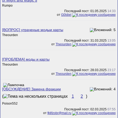
of Might and Magic 5
Rumpo
Последний пост: 01.05.2025
14:33
от
G0ldiel
[ВОПРОС] утраченые модыи карты
Theourden
Последний пост: 31.03.2025
13:05
от
Theourden
[ПРОБЛЕМА] моды и карты
Theourden
Последний пост: 28.03.2025
23:17
от
Theourden
[ОБСУЖДЕНИЕ] Замена фракции
(
1
2
)
Poison552
Последний пост: 02.03.2025
07:55
от
fktifzobr@mail.ru