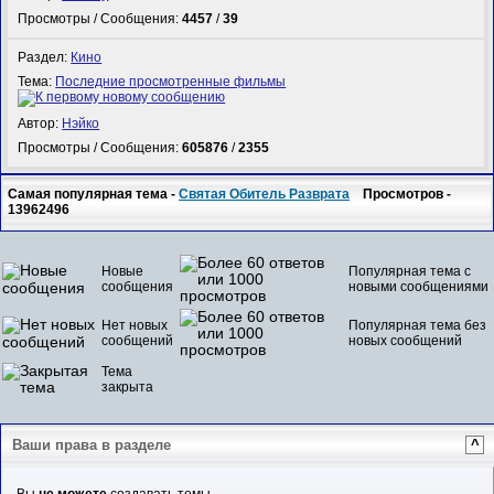
Просмотры / Сообщения:
4457
/
39
Раздел:
Кино
Тема:
Последние просмотренные фильмы
Автор:
Нэйко
Просмотры / Сообщения:
605876
/
2355
Самая популярная тема -
Святая Обитель Разврата
Просмотров -
13962496
Новые
Популярная тема с
сообщения
новыми сообщениями
Нет новых
Популярная тема без
сообщений
новых сообщений
Тема
закрыта
Ваши права в разделе
^
Вы
не можете
создавать темы