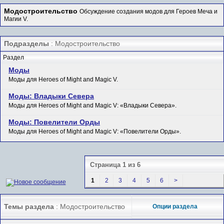
Модостроительство
Обсуждение создания модов для Героев Меча и
Магии V.
Подразделы
: Модостроительство
Раздел
Моды
Моды для Heroes of Might and Magic V.
Моды: Владыки Севера
Моды для Heroes of Might and Magic V: «Владыки Севера».
Моды: Повелители Орды
Моды для Heroes of Might and Magic V: «Повелители Орды».
Страница 1 из 6
1
2
3
4
5
6
>
Темы раздела
: Модостроительство
Опции раздела