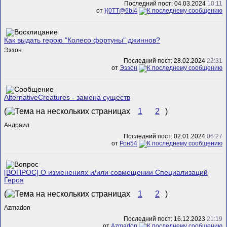
Последний пост: 04.03.2024
10:11
от
}{0TT@6bI4
Как выдать герою "Колесо фортуны" джиннов?
Эззон
Последний пост: 28.02.2024
22:31
от
Эззон
AlternativeCreatures - замена существ
(
1
2
)
Андраил
Последний пост: 02.01.2024
06:27
от
Рон54
[ВОПРОС] О изменениях и/или совмещении Специализаций
Героя
(
1
2
)
Azmadon
Последний пост: 16.12.2023
21:19
от
Azmadon