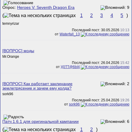
Опрос:
Heroes V: Seventh Dragon Era
(
1
2
3
4
5
)
temnyrizar
Последний пост: 30.05.2026
10:13
от
Waterfall_13
[ВОПРОС] моды
Mr.Orange
Последний пост: 26.04.2026
15:42
от
}{0TT@6bI4
[ВОПРОС] Как работает заклинание
землетрясение и зачем ему колда?
sork96
Последний пост: 25.04.2026
19:26
от
sork96
Патч 1.6.1 для оригинальной кампании
(
1
2
)