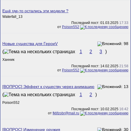
Ещё где-то остались эти модели ?
Waterfall_13
Последний пост: 01.03.2025
17:33
от
Poison552
Новые существа для ГероиV
(
1
2
3
)
Ханник
Последний пост: 14.02.2025
21:58
от
Poison552
[ВОПРОС] Эффект к существу через анимацию
(
1
2
)
Poison552
Последний пост: 10.02.2025
16:42
от
fktifzobr@mail.ru
[ВОПРОС] Изменение оружия