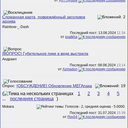
от
}{0TT@6bI4
Сломанная карта, повреждённый заголовок
архива
Rainbow-_-Dash
Последний пост: 13.08.2024
11:34
от
psatkha
[ВОПРОС] Губительное пике в виде выстрела
Андраил
Последний пост: 08.08.2024
13:14
от
Azmadon
Опрос:
[ОБСУЖДЕНИЕ] Обновление МЕГАпака
(
1
2
3
4
5
...
последняя страница
)
Mokara
Последний пост: 31.07.2024
15:39
от
Рон54