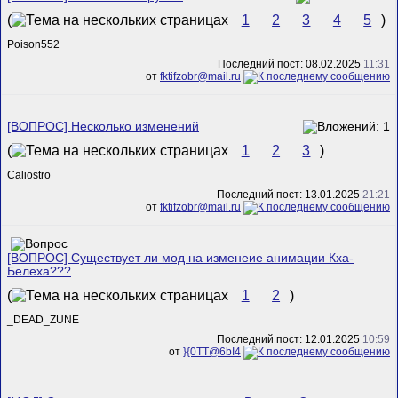
(
1
2
3
4
5
)
Poison552
Последний пост: 08.02.2025
11:31
от
fktifzobr@mail.ru
[ВОПРОС] Несколько изменений
(
1
2
3
)
Caliostro
Последний пост: 13.01.2025
21:21
от
fktifzobr@mail.ru
[ВОПРОС] Существует ли мод на изменеие анимации Кха-
Белеха???
(
1
2
)
_DEAD_ZUNE
Последний пост: 12.01.2025
10:59
от
}{0TT@6bI4