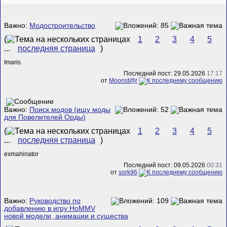
Важно:
Модостроительство
(
1
2
3
4
5
...
последняя страница
)
Imaris
Последний пост: 29.05.2026
17:17
от
Mооnst@r
Важно:
Поиск модов (ищу моды
для Повелителей Орды)
(
1
2
3
4
5
...
последняя страница
)
exmahinator
Последний пост: 09.05.2026
00:31
от
sork96
Важно:
Руководство по
добавлению в игру HoMMV
новой модели, анимации и существа