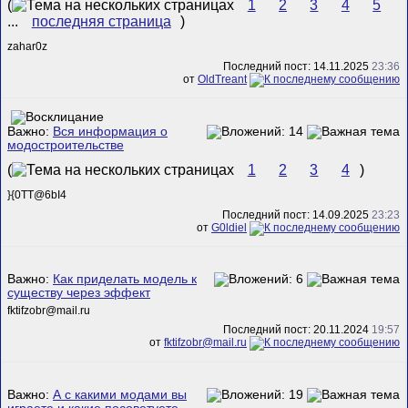
(
1
2
3
4
5
...
последняя страница
)
zahar0z
Последний пост: 14.11.2025
23:36
от
OldTreant
Важно:
Вся информация о
модостроительстве
(
1
2
3
4
)
}{0TT@6bI4
Последний пост: 14.09.2025
23:23
от
G0ldiel
Важно:
Как приделать модель к
существу через эффект
fktifzobr@mail.ru
Последний пост: 20.11.2024
19:57
от
fktifzobr@mail.ru
Важно:
А с какими модами вы