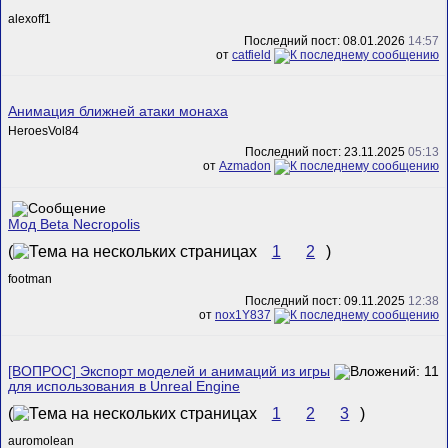
alexoff1
Последний пост: 08.01.2026
14:57
от
catfield
Анимация ближней атаки монаха
HeroesVol84
Последний пост: 23.11.2025
05:13
от
Azmadon
Мод Beta Necropolis
(
1
2
)
footman
Последний пост: 09.11.2025
12:38
от
nox1Y837
[ВОПРОС] Экспорт моделей и анимаций из игры
для использования в Unreal Engine
(
1
2
3
)
auromolean