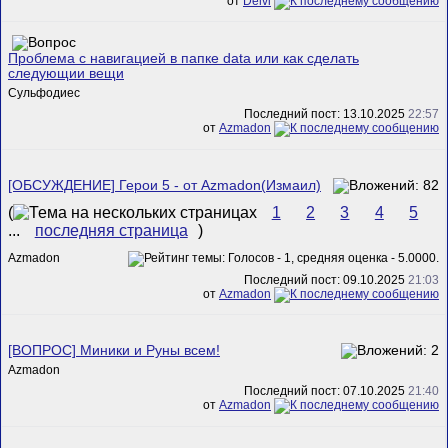
от
Delvi
Проблема с навигацией в папке data или как сделать
следующии вещи
Сульфодиес
Последний пост: 13.10.2025
22:57
от
Azmadon
[ОБСУЖДЕНИЕ] Герои 5 - от Azmadon(Измаил)
(
1
2
3
4
5
...
последняя страница
)
Azmadon
Последний пост: 09.10.2025
21:03
от
Azmadon
[ВОПРОС] Миники и Руны всем!
Azmadon
Последний пост: 07.10.2025
21:40
от
Azmadon