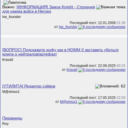
Важно:
[ИНФОРМАЦИЯ] Замок Knight - Строения
для наема войск в Heroes
hw_founder
Последний пост: 12.01.2006
01:36
от
hw_founder
[ВОПРОС] Подскажите инфу как в HOMM II заставить убиться
компа о нейтралов/артефакт
Kravall
Последний пост: 22.09.2025
00:25
от
Kravall
[УТИЛИТА] Редактор сэйвов
M@ximus1
Последний пост: 17.05.2025
22:59
от
M@ximus1
Пирамиды
Roy