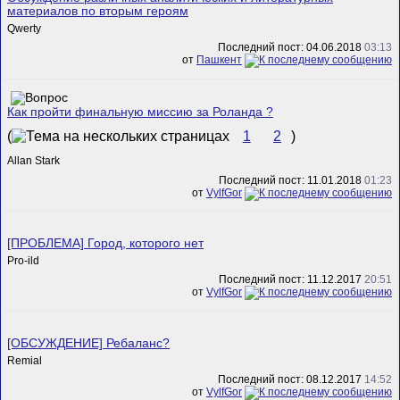
материалов по вторым героям
Qwerty
Последний пост: 04.06.2018
03:13
от
Пашкент
Как пройти финальную миссию за Роланда ?
(
1
2
)
Allan Stark
Последний пост: 11.01.2018
01:23
от
VylfGor
[ПРОБЛЕМА] Город, которого нет
Pro-ild
Последний пост: 11.12.2017
20:51
от
VylfGor
[ОБСУЖДЕНИЕ] Ребаланс?
Remial
Последний пост: 08.12.2017
14:52
от
VylfGor