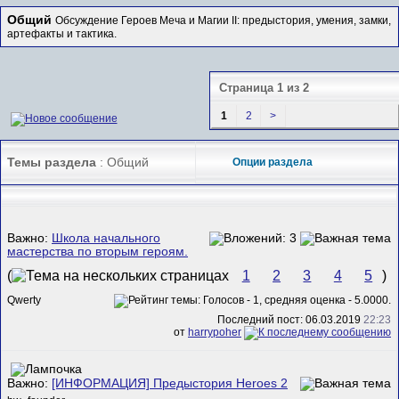
Общий
Обсуждение Героев Меча и Магии II: предыстория, умения, замки,
артефакты и тактика.
Страница 1 из 2
1
2
>
Темы раздела
: Общий
Опции раздела
Важно:
Школа начального
мастерства по вторым героям.
(
1
2
3
4
5
)
Qwerty
Последний пост: 06.03.2019
22:23
от
harrypoher
Важно:
[ИНФОРМАЦИЯ] Предыстория Heroes 2