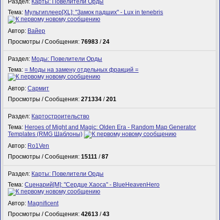
Раздел:
Карты: Повелители Орды
Тема:
Мультиплеер[XL]: "Замок падших" - Lux in tenebris
Автор:
Вайер
Просмотры / Сообщения:
76983
/
24
Раздел:
Моды: Повелители Орды
Тема:
= Моды на замену отдельных фракций =
Автор:
Сармит
Просмотры / Сообщения:
271334
/
201
Раздел:
Картостроительство
Тема:
Heroes of Might and Magic: Olden Era - Random Map Generator
Templates (RMG Шаблоны)
Автор:
Ro1Ven
Просмотры / Сообщения:
15111
/
87
Раздел:
Карты: Повелители Орды
Тема:
Сценарий[M]: "Сердце Хаоса" - BlueHeavenHero
Автор:
Magnificent
Просмотры / Сообщения:
42613
/
43