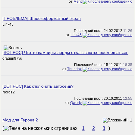
от
Ment
[ПРОБЛЕМА] Широкоформатный экран
Link45
Последний пост: 24.02.2012
11:26
от
Link45
[ВОПРОС] Что-то вампиры-лорды отказываются воскрешаться.
dragun97yu
Последний пост: 15.11.2011
18:35
от
Thundax
[ВОПРОС] Как отключить автосейв?
Nord12
Последний пост: 20.10.2011
12:55
от
Qwerty
Мод для Героев 2
(
1
2
3
)