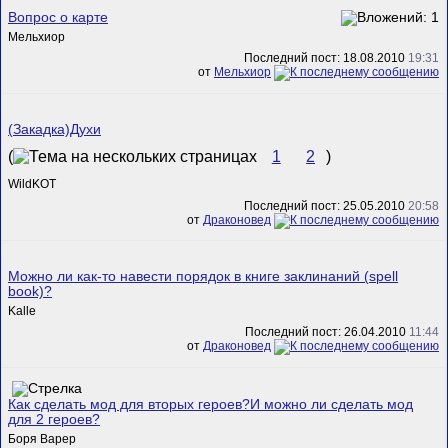
Вопрос о карте
Мельхиор
Последний пост: 18.08.2010
19:31
от
Мельхиор
(Закадка)Духи
(
1
2
)
WildKOT
Последний пост: 25.05.2010
20:58
от
Драконовед
Можно ли как-то навести порядок в книге заклинаний (spell
book)?
Kalle
Последний пост: 26.04.2010
11:44
от
Драконовед
Как сделать мод для вторых героев?И можно ли сделать мод
для 2 героев?
Боря Варер