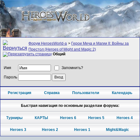
Форум HeroesWorld-а
>
Герои Меча и Магии II: Войны за
Престол (Heroes of Might and Magic 2)
Общий
Имя
Запомнить?
Пароль
Регистрация
Справка
Пользователи
Календарь
Быстрая навигация по основным разделам форума:
Турниры
КАРТЫ
Heroes 6
Heroes 5
Heroes 4
Heroes 3
Heroes 2
Heroes 1
Might&Magic