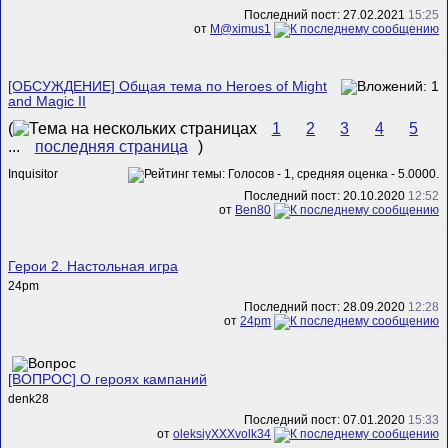
Последний пост: 27.02.2021
15:25
от
M@ximus1
[ОБСУЖДЕНИЕ] Общая тема по Heroes of Might
and Magic II
(
1
2
3
4
5
...
последняя страница
)
Inquisitor
Последний пост: 20.10.2020
12:52
от
Ben80
Герои 2. Настольная игра
24pm
Последний пост: 28.09.2020
12:28
от
24pm
[ВОПРОС] О героях кампаний
denk28
Последний пост: 07.01.2020
15:33
от
oleksiyXXXvolk34