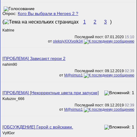
Опрос:
Кого Вы выбрали в Heroes 2 ?
(
1
2
3
)
Katrine
Последний пост: 07.01.2020
15:10
от
oleksiyXXXvolk34
[ПРОБЛЕМА] Зависают герои 2
nahim90
Последний пост: 09.12.2019
02:39
от
M@ximus1
[ПРОБЛЕМА] [Некорректные цвета при запуске]
Kutuzov_666
Последний пост: 09.12.2019
02:39
от
M@ximus1
[ОБСУЖДЕНИЕ] Герой с войсками.
VylfGor