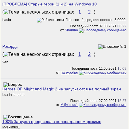
[ПРОБЛЕМА] Старые герои (1 и 2) на Windows 10
(
1
2
)
Laslo
Последний пост: 07.08.2021
00:22
от
Shambo
Рекорды
(
1
2
)
Ven
Последний пост: 11.05.2021
15:09
от
harrypoher
Heroes OF Might And Magic 2 не запускаются на полный экран
Lux in tenebris
Последний пост: 27.02.2021
15:27
от
M@ximus1
100% Загрузка процесора в полноэкранном режиме
M@ximus1