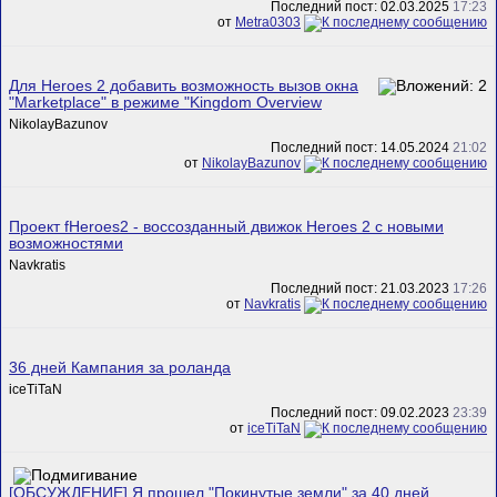
Последний пост: 02.03.2025
17:23
от
Metra0303
Для Heroes 2 добавить возможность вызов окна
"Marketplace" в режиме "Kingdom Overview
NikolayBazunov
Последний пост: 14.05.2024
21:02
от
NikolayBazunov
Проект fHeroes2 - воссозданный движок Heroes 2 с новыми
возможностями
Navkratis
Последний пост: 21.03.2023
17:26
от
Navkratis
36 дней Кампания за роланда
iceTiTaN
Последний пост: 09.02.2023
23:39
от
iceTiTaN
[ОБСУЖДЕНИЕ] Я прошел "Покинутые земли" за 40 дней