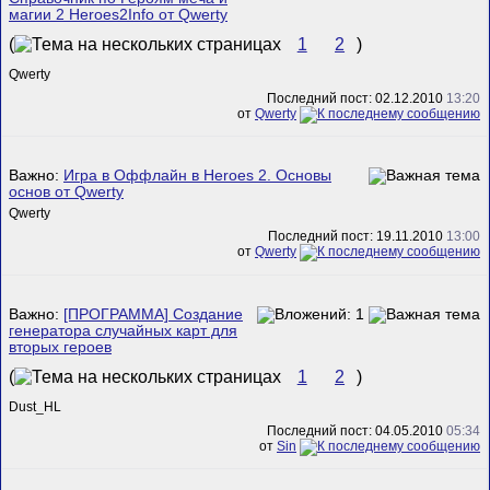
магии 2 Heroes2Info от Qwerty
(
1
2
)
Qwerty
Последний пост: 02.12.2010
13:20
от
Qwerty
Важно:
Игра в Оффлайн в Heroes 2. Основы
основ от Qwerty
Qwerty
Последний пост: 19.11.2010
13:00
от
Qwerty
Важно:
[ПРОГРАММА] Создание
генератора случайных карт для
вторых героев
(
1
2
)
Dust_HL
Последний пост: 04.05.2010
05:34
от
Sin