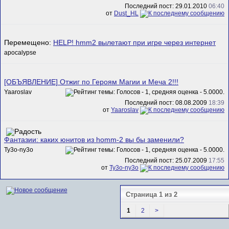
Последний пост: 29.01.2010
06:40
от
Dust_HL
Перемещено:
HELP! hmm2 вылетают при игре через интернет
apocalypse
[ОБЪЯВЛЕНИЕ] Отжиг по Героям Магии и Меча 2!!!
Yaaroslav
Последний пост: 08.08.2009
18:39
от
Yaaroslav
Фантазии: каких юнитов из homm-2 вы бы заменили?
Ty3o-ny3o
Последний пост: 25.07.2009
17:55
от
Ty3o-ny3o
Страница 1 из 2
1
2
>