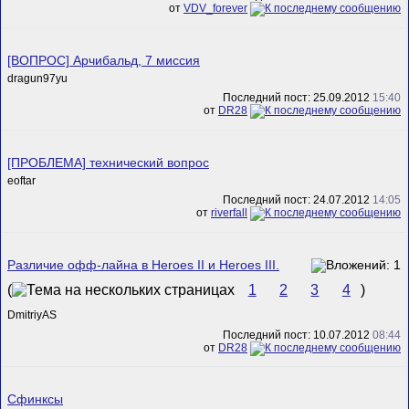
от
VDV_forever
[ВОПРОС] Арчибальд, 7 миссия
dragun97yu
Последний пост: 25.09.2012
15:40
от
DR28
[ПРОБЛЕМА] технический вопрос
eoftar
Последний пост: 24.07.2012
14:05
от
riverfall
Различие офф-лайна в Heroes II и Heroes III.
(
1
2
3
4
)
DmitriyAS
Последний пост: 10.07.2012
08:44
от
DR28
Сфинксы