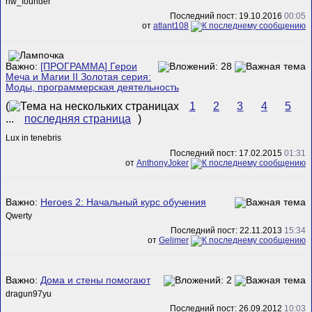
hw_founder
Последний пост: 19.10.2016
00:05
от
atlant108
Важно:
[ПРОГРАММА] Герои
Меча и Магии II Золотая серия:
Моды, программерская деятельность
(
1
2
3
4
5
...
последняя страница
)
Lux in tenebris
Последний пост: 17.02.2015
01:31
от
AnthonyJoker
Важно:
Heroes 2: Начальный курс обучения
Qwerty
Последний пост: 22.11.2013
15:34
от
Gelimer
Важно:
Дома и стены помогают
dragun97yu
Последний пост: 26.09.2012
10:03