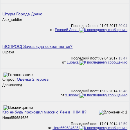
Штурм Города Драко
Alex_soldier
Последний пост: 11.07.2017
20:04
от
Евгений Легин
[ВОПРОС] Saves куда сохраняются?
Lupaxa
Последний пост: 09.04.2017
13:47
от
Lupaxa
Опрос:
Оценка 2 героев
Драконовед
Последний пост: 16.02.2014
13:48
от
xTrishax
Кто нибудь проходил миссию Лен в HHM II?
Hero659684686
Последний пост: 17.01.2014
12:59
от
Hero659684686