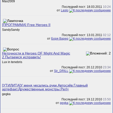
Max2009
Последний пост: 18.03.2011
10:24
от
Laslo
[ПРОГРАММА] Free Heroes II
SandySandy
Последний пост: 13.01.2011
02:12
от
Боря Варер
Неточности в Heroes OF Might And Magic
2.Пытаемся исправить!
Lux in tenebris
Последний пост: 20.12.2010
23:34
от
Sir_DRILL
[УТИЛИТА]У меня чесались руки.Автосэйв.Главный
артефакт.Дружественные монстры.Perl+
gegka
Последний пост: 19.12.2010
15:50
от
gegka