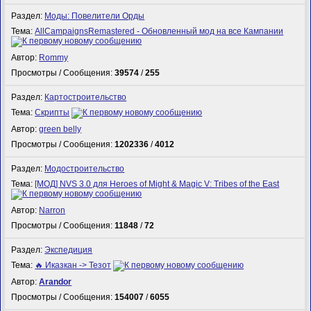
Раздел:
Моды: Повелители Орды
Тема:
AllCampaignsRemastered - Обновленный мод на все Кампании
Автор:
Rommy
Просмотры / Сообщения:
39574
/
255
Раздел:
Картостроительство
Тема:
Скрипты
Автор:
green belly
Просмотры / Сообщения:
1202336
/
4012
Раздел:
Модостроительство
Тема:
[МОД] NVS 3.0 для Heroes of Might & Magic V: Tribes of the East
Автор:
Narron
Просмотры / Сообщения:
11848
/
72
Раздел:
Экспедиция
Тема:
🔥 Иказкан -> Тезот
Автор:
Arandor
Просмотры / Сообщения:
154007
/
6055