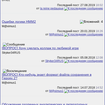
DRILL
Последний пост: 27.08.2019
18:02
от
la reine pedauque
Ошибки логики HMM2
M@ximus1
Последний пост: 20.01.2019
18:26
от
M@ximus1
[ВОПРОС] Хочу сделать коллаж по любимой игре
Stryker34RUS
Последний пост: 05.08.2018
12:08
от
Stryker34RUS
[ВОПРОС] Кто-нибудь знает формат файла сохранения в
Героях 2?
M@ximus1
Последний пост: 14.07.2018
14:52
от
M@ximus1
Обсуждение различных аналитических и литературных