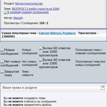
Раздел:
Модостроительство
Тема:
[ВОПРОС] 3 грейд существ из EWA
Автор:
Manafy
Просмотры / Сообщения:
150
/
2
Самая популярная тема -
Святая Обитель Разврата
Просмотров -
13968991
Новые
Популярная тема с
сообщения
новыми сообщениями
Нет новых
Популярная тема без
сообщений
новых сообщений
Тема
закрыта
Ваши права в разделе
^
Вы
не можете
создавать темы
Вы
не можете
отвечать на сообщения
Вы
не можете
прикреплять файлы