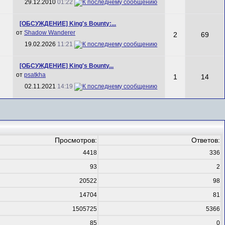
29.12.2010
01:22
[ОБСУЖДЕНИЕ] King's Bounty:...
от
Shadow Wanderer
2
69
19.02.2026
11:21
[ОБСУЖДЕНИЕ] King's Bounty...
от
psatkha
1
14
02.11.2021
14:19
Просмотров:
Ответов:
4418
336
93
2
20522
98
14704
81
1505725
5366
85
0