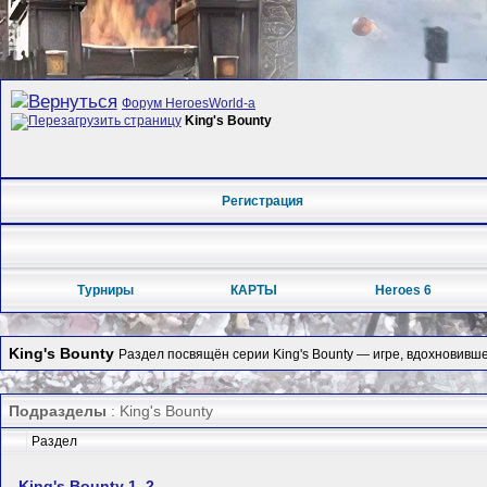
Форум HeroesWorld-а
King's Bounty
Регистрация
Турниры
КАРТЫ
Heroes 6
King's Bounty
Раздел посвящён серии King's Bounty — игре, вдохновивш
Подразделы
: King's Bounty
Раздел
King's Bounty 1–2