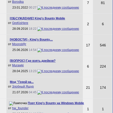
от
Borodka
7
81
23.01.2022
00:27
[ОБСУЖДЕНИЕ] King's Bounty Mobile
от
GreKisHere
2
6
28.09.2016
18:22
[НОВОСТИ] - King's Bounty....
от
Mооnst@r
17
546
25.06.2026
14:54
[ВОПРОС] Где взять дрейков?
от
Murawki
6
224
28.04.2025
13:23
Мод "Герой на...
от
Злобный Ящур
21
174
21.07.2026
04:45
Порт King's Bounty на Windows Mobile
от
hw_founder
1
1