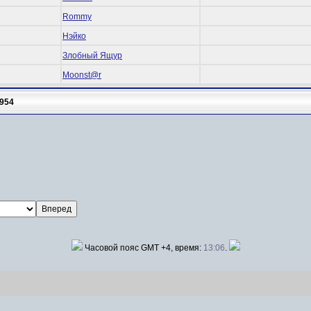
Rommy
Нэйко
Злобный Ящур
Mооnst@r
954
Часовой пояс GMT +4, время:
13:06
.