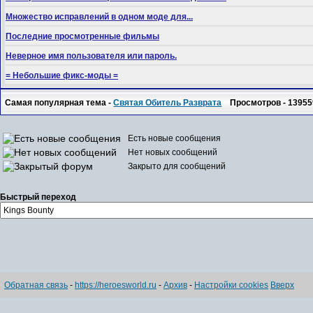
Множество исправлений в одном моде для...
Последние просмотренные фильмы
Неверное имя пользователя или пароль.
= Небольшие фикс-моды =
Самая популярная тема -
Святая Обитель Разврата
Просмотров - 13955
Есть новые сообщения
Нет новых сообщений
Закрыто для сообщений
Быстрый переход
Обратная связь
-
https://heroesworld.ru
-
Архив
-
Настройки cookies
Вверх