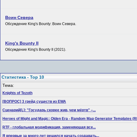
Воин Севера
Обсуждение King's Bounty: Воин Севера.
King's Bounty II
Обсуждение King's Bounty II (2021).
Статистика - Top 10
Тема:
Knights of Tezoth
[ВОПРОС] 3 грейд существ из EWA
Сценарий[L]: "Государь скорее жив, чем мёртв" –...
Heroes of Might and Magic: Olden Era - Random Map Generator Templates
RTF - глобальная модификация, заменяющая все...
Я впервые за много лет решился начать создавать...