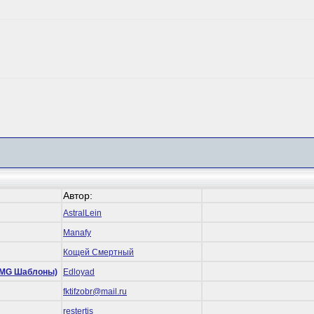
Автор:
AstralLein
Manafy
Кощей Смертный
 (RMG Шаблоны)
Edloyad
fktifzobr@mail.ru
restertis