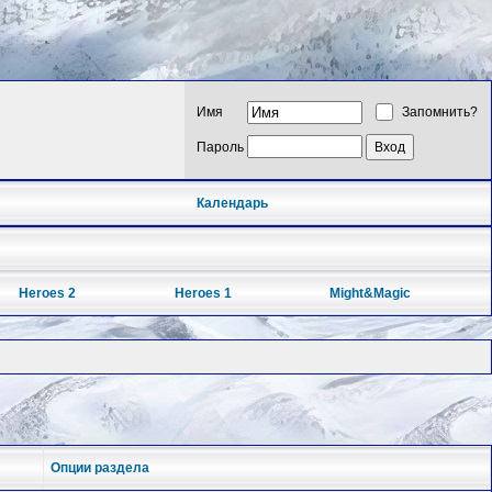
Имя
Запомнить?
Пароль
Календарь
Heroes 2
Heroes 1
Might&Magic
Опции раздела