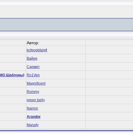
Автор:
kcfgogbfalgfl
Вайер
Сармит
 (RMG Шаблоны)
Ro1Ven
Magnificent
Rommy
green belly
Narron
Arandor
Manafy