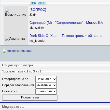
Тема
/
Автор
[ВОПРОС]
J1zik
Сценарий (М) - "Сопротивление" - MurzzzilkA
MurzzzilkA
Dark Side Of Xeen - Темная грань 4-ой части
hw_founder
Опции просмотра
Показаны темы с 1 по 3 из 3
Отсортировано по
Порядок отображения
Показать с
Модераторы