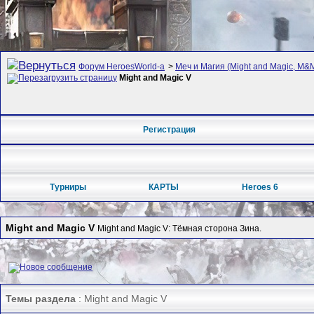
Форум HeroesWorld-а
>
Меч и Магия (Might and Magic, M&M
Might and Magic V
Регистрация
Турниры
КАРТЫ
Heroes 6
Might and Magic V
Might and Magic V: Тёмная сторона Зина.
Темы раздела
: Might and Magic V