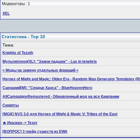
Модераторы : 1
XEL
Статистика - Top 10
Тема:
Knights of Tezoth
Мультиплеер[XL]: "Замок падших" - Lux in tenebris
= Моды на замену отдельных фракций =
Heroes of Might and Magic: Olden Era - Random Map Generator Templates
Сценарий[M]: "Сердце Хаоса" - BlueHeavenHero
AllCampaignsRemastered - Обновленный мод на все Кампании
Скрипты
[МОД] NVS 3.0 для Heroes of Might & Magic V: Tribes of the East
🔥 Иказкан -> Тезот
[ВОПРОС] 3 грейд существ из EWA