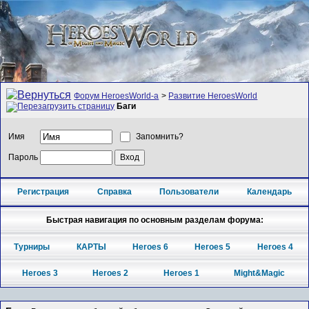
Форум HeroesWorld-а
>
Развитие HeroesWorld
Баги
Имя
Запомнить?
Пароль
Регистрация
Справка
Пользователи
Календарь
Быстрая навигация по основным разделам форума:
Турниры
КАРТЫ
Heroes 6
Heroes 5
Heroes 4
Heroes 3
Heroes 2
Heroes 1
Might&Magic