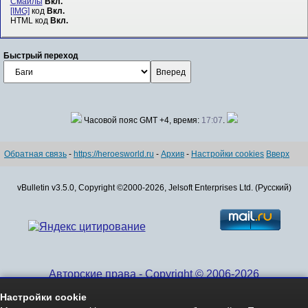
Смайлы
Вкл.
[IMG]
код
Вкл.
HTML код
Вкл.
Быстрый переход
Часовой пояс GMT +4, время:
17:07
.
Обратная связь
-
https://heroesworld.ru
-
Архив
-
Настройки cookies
Вверх
vBulletin v3.5.0, Copyright ©2000-2026, Jelsoft Enterprises Ltd. (Русский)
Авторские права - Copyright © 2006-2026
www.HeroesWorld.ru All rights reserved
Настройки cookie
Heroes World (English)