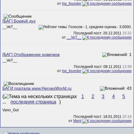
от
hw_founder
[БАГ] Боевуй дух
__VeT__
Последний пост: 20.12.2011
15:32
от
__VeT__
[БАГ] Отображение новичков
__VeT__
Последний пост: 08.11.2011
13:39
от
hw_founder
БАГИ портала www.HeroesWorld.ru
(
1
2
3
4
5
...
последняя страница
)
Vano_Gut
Последний пост: 18.01.2011
20:19
от
Ment