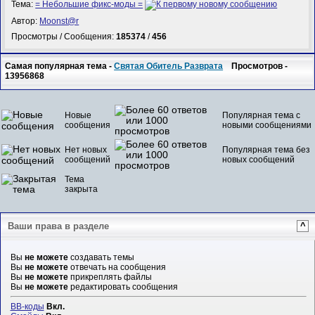
Тема:
= Небольшие фикс-моды =
Автор:
Mооnst@r
Просмотры / Сообщения:
185374
/
456
Самая популярная тема -
Святая Обитель Разврата
Просмотров -
13956868
Новые
Популярная тема с
сообщения
новыми сообщениями
Нет новых
Популярная тема без
сообщений
новых сообщений
Тема
закрыта
Ваши права в разделе
^
Вы
не можете
создавать темы
Вы
не можете
отвечать на сообщения
Вы
не можете
прикреплять файлы
Вы
не можете
редактировать сообщения
BB-коды
Вкл.