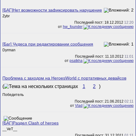
[БАГ]Нет возможности зафиксировать нарушение
Zybr
Последний пост: 18.12.2012
12:20
от
hw_founder
[Баг] Чудеса при редактировании сообщения
Dyrman
Последний пост: 11.10.2012
11:01
от
psatkha
Проблема с заходом на HeroesWorld с портативных девайсов
(
1
2
)
Победитель
Последний пост: 21.06.2012
02:11
от
Vlad
[БАГ]Раздел Clash of heroes
__VeT__
Последний пост: 31.12.2011
01:11