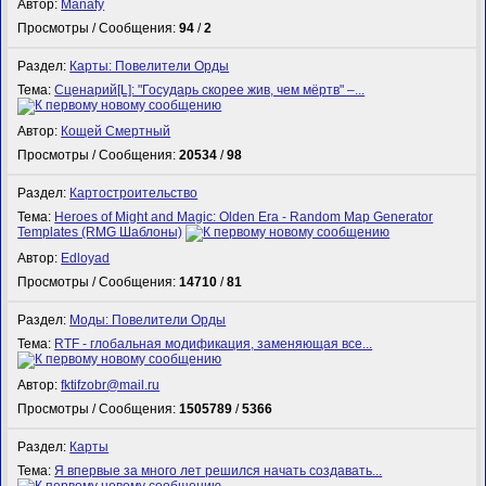
Автор:
Manafy
Просмотры / Сообщения:
94
/
2
Раздел:
Карты: Повелители Орды
Тема:
Сценарий[L]: "Государь скорее жив, чем мёртв" –...
Автор:
Кощей Смертный
Просмотры / Сообщения:
20534
/
98
Раздел:
Картостроительство
Тема:
Heroes of Might and Magic: Olden Era - Random Map Generator
Templates (RMG Шаблоны)
Автор:
Edloyad
Просмотры / Сообщения:
14710
/
81
Раздел:
Моды: Повелители Орды
Тема:
RTF - глобальная модификация, заменяющая все...
Автор:
fktifzobr@mail.ru
Просмотры / Сообщения:
1505789
/
5366
Раздел:
Карты
Тема:
Я впервые за много лет решился начать создавать...