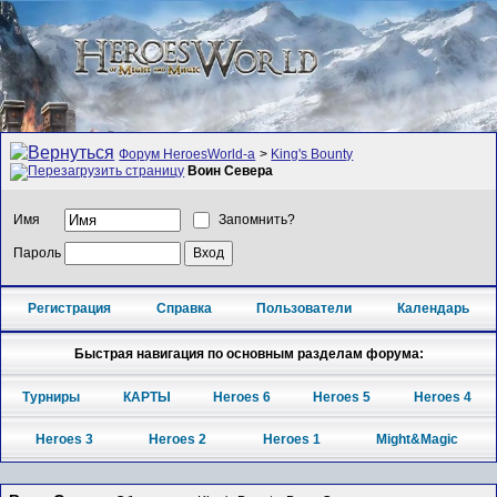
Форум HeroesWorld-а
>
King's Bounty
Воин Севера
Имя
Запомнить?
Пароль
Регистрация
Справка
Пользователи
Календарь
Быстрая навигация по основным разделам форума:
Турниры
КАРТЫ
Heroes 6
Heroes 5
Heroes 4
Heroes 3
Heroes 2
Heroes 1
Might&Magic