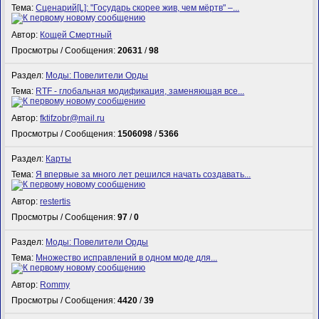
Тема:
Сценарий[L]: "Государь скорее жив, чем мёртв" –...
Автор:
Кощей Смертный
Просмотры / Сообщения:
20631
/
98
Раздел:
Моды: Повелители Орды
Тема:
RTF - глобальная модификация, заменяющая все...
Автор:
fktifzobr@mail.ru
Просмотры / Сообщения:
1506098
/
5366
Раздел:
Карты
Тема:
Я впервые за много лет решился начать создавать...
Автор:
restertis
Просмотры / Сообщения:
97
/
0
Раздел:
Моды: Повелители Орды
Тема:
Множество исправлений в одном моде для...
Автор:
Rommy
Просмотры / Сообщения:
4420
/
39