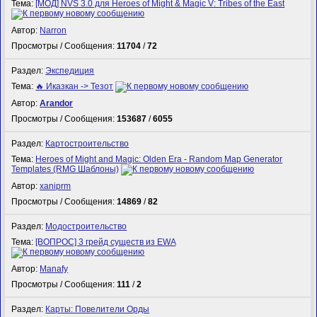
Тема:
[МОД] NVS 3.0 для Heroes of Might & Magic V: Tribes of the East
Автор:
Narron
Просмотры / Сообщения:
11704
/
72
Раздел:
Экспедиция
Тема:
🔥 Иказкан -> Тезот
Автор:
Arandor
Просмотры / Сообщения:
153687
/
6055
Раздел:
Картостроительство
Тема:
Heroes of Might and Magic: Olden Era - Random Map Generator
Templates (RMG Шаблоны)
Автор:
xaniprm
Просмотры / Сообщения:
14869
/
82
Раздел:
Модостроительство
Тема:
[ВОПРОС] 3 грейд существ из EWA
Автор:
Manafy
Просмотры / Сообщения:
111
/
2
Раздел:
Карты: Повелители Орды