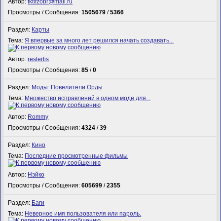
Автор:
fktifzobr@mail.ru
Просмотры / Сообщения:
1505679
/
5366
Раздел:
Карты
Тема:
Я впервые за много лет решился начать создавать...
Автор:
restertis
Просмотры / Сообщения:
85
/
0
Раздел:
Моды: Повелители Орды
Тема:
Множество исправлений в одном моде для...
Автор:
Rommy
Просмотры / Сообщения:
4324
/
39
Раздел:
Кино
Тема:
Последние просмотренные фильмы
Автор:
Нэйко
Просмотры / Сообщения:
605699
/
2355
Раздел:
Баги
Тема:
Неверное имя пользователя или пароль.