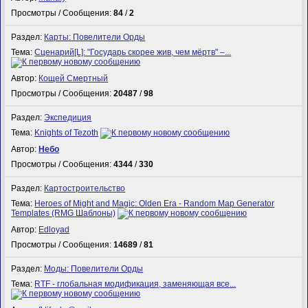
Просмотры / Сообщения:
84
/
2
Раздел:
Карты: Повелители Орды
Тема:
Сценарий[L]: "Государь скорее жив, чем мёртв" –...
Автор:
Кощей Смертный
Просмотры / Сообщения:
20487
/
98
Раздел:
Экспедиция
Тема:
Knights of Tezoth
Автор:
Небо
Просмотры / Сообщения:
4344
/
330
Раздел:
Картостроительство
Тема:
Heroes of Might and Magic: Olden Era - Random Map Generator
Templates (RMG Шаблоны)
Автор:
Edloyad
Просмотры / Сообщения:
14689
/
81
Раздел:
Моды: Повелители Орды
Тема:
RTF - глобальная модификация, заменяющая все...