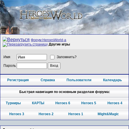
Форум HeroesWorld-а
Другие игры
Имя
Запомнить?
Пароль
Регистрация
Справка
Пользователи
Календарь
Быстрая навигация по основным разделам форума:
Турниры
КАРТЫ
Heroes 6
Heroes 5
Heroes 4
Heroes 3
Heroes 2
Heroes 1
Might&Magic