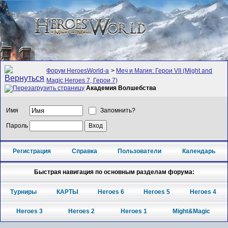
Форум HeroesWorld-а
>
Меч и Магия: Герои VII (Might and
Magic Heroes 7, Герои 7)
Академия Волшебства
Имя
Запомнить?
Пароль
Регистрация
Справка
Пользователи
Календарь
Быстрая навигация по основным разделам форума:
Турниры
КАРТЫ
Heroes 6
Heroes 5
Heroes 4
Heroes 3
Heroes 2
Heroes 1
Might&Magic