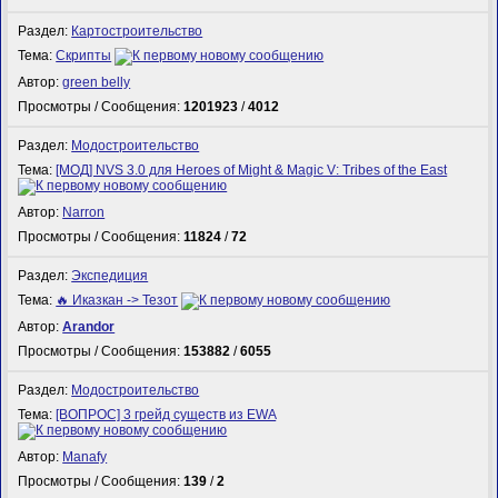
Раздел:
Картостроительство
Тема:
Скрипты
Автор:
green belly
Просмотры / Сообщения:
1201923
/
4012
Раздел:
Модостроительство
Тема:
[МОД] NVS 3.0 для Heroes of Might & Magic V: Tribes of the East
Автор:
Narron
Просмотры / Сообщения:
11824
/
72
Раздел:
Экспедиция
Тема:
🔥 Иказкан -> Тезот
Автор:
Arandor
Просмотры / Сообщения:
153882
/
6055
Раздел:
Модостроительство
Тема:
[ВОПРОС] 3 грейд существ из EWA
Автор:
Manafy
Просмотры / Сообщения:
139
/
2