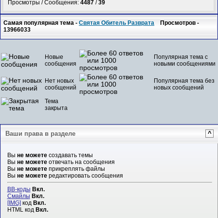
Просмотры / Сообщения:
4487
/
39
Самая популярная тема -
Святая Обитель Разврата
Просмотров -
13966033
Новые
Популярная тема с
сообщения
новыми сообщениями
Нет новых
Популярная тема без
сообщений
новых сообщений
Тема
закрыта
Ваши права в разделе
^
Вы
не можете
создавать темы
Вы
не можете
отвечать на сообщения
Вы
не можете
прикреплять файлы
Вы
не можете
редактировать сообщения
BB-коды
Вкл.
Смайлы
Вкл.
[IMG]
код
Вкл.
HTML код
Вкл.