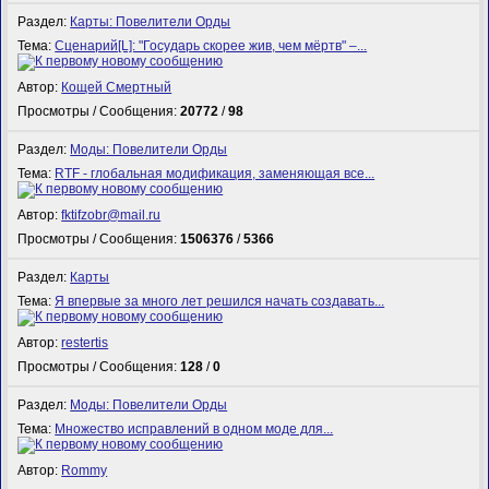
Раздел:
Карты: Повелители Орды
Тема:
Сценарий[L]: "Государь скорее жив, чем мёртв" –...
Автор:
Кощей Смертный
Просмотры / Сообщения:
20772
/
98
Раздел:
Моды: Повелители Орды
Тема:
RTF - глобальная модификация, заменяющая все...
Автор:
fktifzobr@mail.ru
Просмотры / Сообщения:
1506376
/
5366
Раздел:
Карты
Тема:
Я впервые за много лет решился начать создавать...
Автор:
restertis
Просмотры / Сообщения:
128
/
0
Раздел:
Моды: Повелители Орды
Тема:
Множество исправлений в одном моде для...
Автор:
Rommy