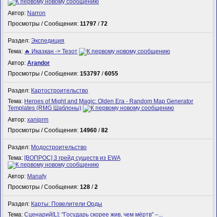
Автор:
Narron
Просмотры / Сообщения:
11797
/
72
Раздел:
Экспедиция
Тема:
🔥 Иказкан -> Тезот
Автор:
Arandor
Просмотры / Сообщения:
153797
/
6055
Раздел:
Картостроительство
Тема:
Heroes of Might and Magic: Olden Era - Random Map Generator
Templates (RMG Шаблоны)
Автор:
xaniprm
Просмотры / Сообщения:
14960
/
82
Раздел:
Модостроительство
Тема:
[ВОПРОС] 3 грейд существ из EWA
Автор:
Manafy
Просмотры / Сообщения:
128
/
2
Раздел:
Карты: Повелители Орды
Тема:
Сценарий[L]: "Государь скорее жив, чем мёртв" –...