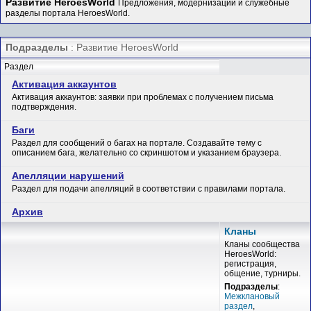
Развитие HeroesWorld
Предложения, модернизации и служебные
разделы портала HeroesWorld.
Подразделы
: Развитие HeroesWorld
Раздел
Активация аккаунтов
Активация аккаунтов: заявки при проблемах с получением письма
подтверждения.
Баги
Раздел для сообщений о багах на портале. Создавайте тему с
описанием бага, желательно со скриншотом и указанием браузера.
Апелляции нарушений
Раздел для подачи апелляций в соответствии с правилами портала.
Архив
Кланы
Кланы сообщества
HeroesWorld:
регистрация,
общение, турниры.
Подразделы
:
Межклановый
раздел
,