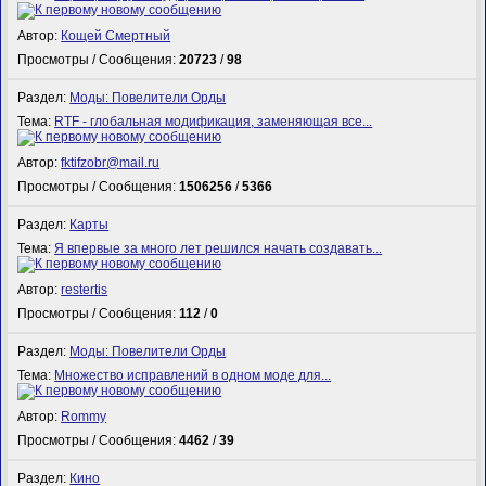
Автор:
Кощей Смертный
Просмотры / Сообщения:
20723
/
98
Раздел:
Моды: Повелители Орды
Тема:
RTF - глобальная модификация, заменяющая все...
Автор:
fktifzobr@mail.ru
Просмотры / Сообщения:
1506256
/
5366
Раздел:
Карты
Тема:
Я впервые за много лет решился начать создавать...
Автор:
restertis
Просмотры / Сообщения:
112
/
0
Раздел:
Моды: Повелители Орды
Тема:
Множество исправлений в одном моде для...
Автор:
Rommy
Просмотры / Сообщения:
4462
/
39
Раздел:
Кино