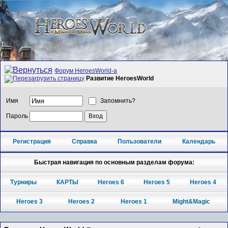
Форум HeroesWorld-а
Развитие HeroesWorld
Имя
Запомнить?
Пароль
Регистрация
Справка
Пользователи
Календарь
Быстрая навигация по основным разделам форума:
Турниры
КАРТЫ
Heroes 6
Heroes 5
Heroes 4
Heroes 3
Heroes 2
Heroes 1
Might&Magic