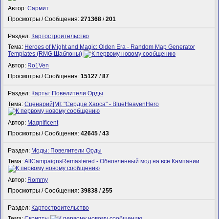
Автор:
Сармит
Просмотры / Сообщения:
271368
/
201
Раздел:
Картостроительство
Тема:
Heroes of Might and Magic: Olden Era - Random Map Generator
Templates (RMG Шаблоны)
Автор:
Ro1Ven
Просмотры / Сообщения:
15127
/
87
Раздел:
Карты: Повелители Орды
Тема:
Сценарий[M]: "Сердце Хаоса" - BlueHeavenHero
Автор:
Magnificent
Просмотры / Сообщения:
42645
/
43
Раздел:
Моды: Повелители Орды
Тема:
AllCampaignsRemastered - Обновленный мод на все Кампании
Автор:
Rommy
Просмотры / Сообщения:
39838
/
255
Раздел:
Картостроительство
Тема:
Скрипты