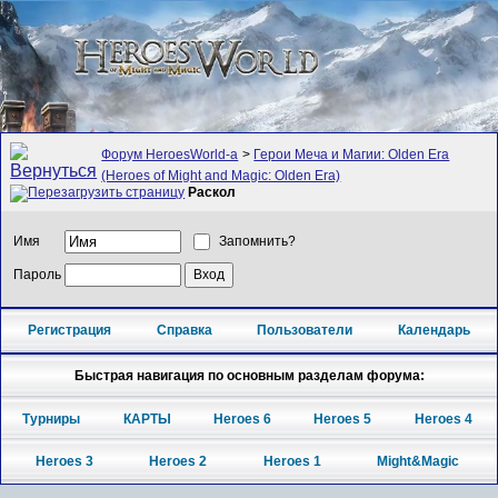
Форум HeroesWorld-а
>
Герои Меча и Магии: Olden Era
(Heroes of Might and Magic: Olden Era)
Раскол
Имя
Запомнить?
Пароль
Регистрация
Справка
Пользователи
Календарь
Быстрая навигация по основным разделам форума:
Турниры
КАРТЫ
Heroes 6
Heroes 5
Heroes 4
Heroes 3
Heroes 2
Heroes 1
Might&Magic