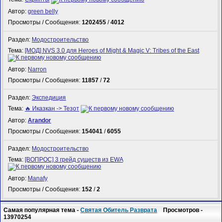
Автор:
green belly
Просмотры / Сообщения:
1202455
/
4012
Раздел:
Модостроительство
Тема:
[МОД] NVS 3.0 для Heroes of Might & Magic V: Tribes of the East
Автор:
Narron
Просмотры / Сообщения:
11857
/
72
Раздел:
Экспедиция
Тема:
🔥 Иказкан -> Тезот
Автор:
Arandor
Просмотры / Сообщения:
154041
/
6055
Раздел:
Модостроительство
Тема:
[ВОПРОС] 3 грейд существ из EWA
Автор:
Manafy
Просмотры / Сообщения:
152
/
2
Самая популярная тема -
Святая Обитель Разврата
Просмотров -
13970254