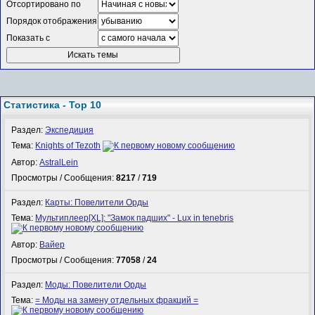
Отсортировано по
Порядок отображения
Показать с
Статистика - Top 10
Раздел:
Экспедиция
Тема:
Knights of Tezoth
Автор:
AstralLein
Просмотры / Сообщения:
8217
/
719
Раздел:
Карты: Повелители Орды
Тема:
Мультиплеер[XL]: "Замок падших" - Lux in tenebris
Автор:
Вайер
Просмотры / Сообщения:
77058
/
24
Раздел:
Моды: Повелители Орды
Тема:
= Моды на замену отдельных фракций =