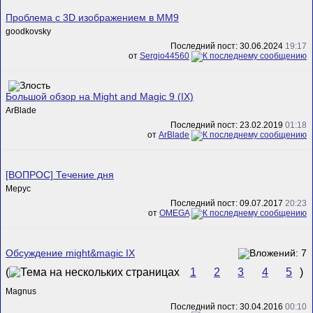
Проблема с 3D изображением в MM9
goodkovsky
Последний пост: 30.06.2024
19:17
от
Sergio44560
Большой обзор на Might and Magic 9 (IX)
ArBlade
Последний пост: 23.02.2019
01:18
от
ArBlade
[ВОПРОС] Течение дня
Mepyc
Последний пост: 09.07.2017
20:23
от
ОMEGA
Обсуждение might&magic IX
(
1
2
3
4
5
)
Magnus
Последний пост: 30.04.2016
00:10