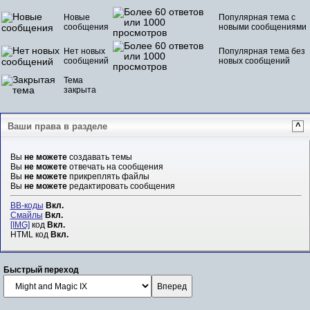
Новые
Популярная тема с
сообщения
новыми сообщениями
Нет новых
Популярная тема без
сообщений
новых сообщений
Тема
закрыта
Ваши права в разделе
^
Вы
не можете
создавать темы
Вы
не можете
отвечать на сообщения
Вы
не можете
прикреплять файлы
Вы
не можете
редактировать сообщения
BB-коды
Вкл.
Смайлы
Вкл.
[IMG]
код
Вкл.
HTML код
Вкл.
Быстрый переход