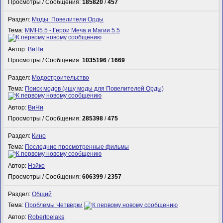
Просмотры / Сообщения:
185820
/
457
Раздел:
Моды: Повелители Орды
Тема:
MMH5.5 - Герои Меча и Магии 5.5
Автор:
ВиНи
Просмотры / Сообщения:
1035196
/
1669
Раздел:
Модостроительство
Тема:
Поиск модов (ищу моды для Повелителей Орды)
Автор:
ВиНи
Просмотры / Сообщения:
285398
/
475
Раздел:
Кино
Тема:
Последние просмотренные фильмы
Автор:
Нэйко
Просмотры / Сообщения:
606399
/
2357
Раздел:
Общий
Тема:
Проблемы Четвёрки
Автор:
Robertoelaks