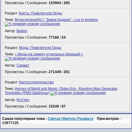
Просмотры / Сообщения:
153904
/
265
Раздел:
Карты: Повелители Орды
Тема:
Мультиплеер[XL]: "Замок падших" - Lux in tenebris
Автор:
Вайер
Просмотры / Сообщения:
77166
/
24
Раздел:
Моды: Повелители Орды
Тема:
= Моды на замену отдельных фракций =
Автор:
Сармит
Просмотры / Сообщения:
271449
/
201
Раздел:
Картостроительство
Тема:
Heroes of Might and Magic: Olden Era - Random Map Generator
Templates (RMG Шаблоны)
Автор:
Ro1Ven
Просмотры / Сообщения:
15249
/
87
Самая популярная тема -
Святая Обитель Разврата
Просмотров -
13977135