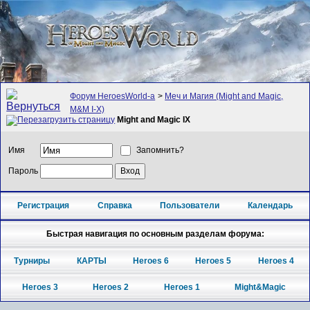
Форум HeroesWorld-а
>
Меч и Магия (Might and Magic,
M&M I-X)
Might and Magic IX
Имя
Запомнить?
Пароль
Регистрация
Справка
Пользователи
Календарь
Быстрая навигация по основным разделам форума:
Турниры
КАРТЫ
Heroes 6
Heroes 5
Heroes 4
Heroes 3
Heroes 2
Heroes 1
Might&Magic