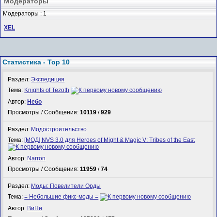
Модераторы
Модераторы : 1
XEL
Статистика - Top 10
Раздел:
Экспедиция
Тема:
Knights of Tezoth
Автор:
Небо
Просмотры / Сообщения:
10119
/
929
Раздел:
Модостроительство
Тема:
[МОД] NVS 3.0 для Heroes of Might & Magic V: Tribes of the East
Автор:
Narron
Просмотры / Сообщения:
11959
/
74
Раздел:
Моды: Повелители Орды
Тема:
= Небольшие фикс-моды =
Автор:
ВиНи