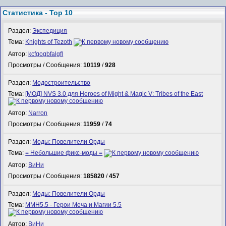
Статистика - Top 10
Раздел:
Экспедиция
Тема:
Knights of Tezoth
Автор:
kcfgogbfalgfl
Просмотры / Сообщения:
10119
/
928
Раздел:
Модостроительство
Тема:
[МОД] NVS 3.0 для Heroes of Might & Magic V: Tribes of the East
Автор:
Narron
Просмотры / Сообщения:
11959
/
74
Раздел:
Моды: Повелители Орды
Тема:
= Небольшие фикс-моды =
Автор:
ВиНи
Просмотры / Сообщения:
185820
/
457
Раздел:
Моды: Повелители Орды
Тема:
MMH5.5 - Герои Меча и Магии 5.5
Автор:
ВиНи