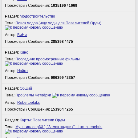
Просмотры / Сообщения:
1035196
/
1669
Раздел:
Модостроительство
Тема:
Поиск модов (ищу моды для Повелителей Орды)
Автор:
ВиНи
Просмотры / Сообщения:
285398
/
475
Раздел:
Кино
Тема:
Последние просмотренные фильмы
Автор:
Нэйко
Просмотры / Сообщения:
606399
/
2357
Раздел:
Общий
Тема:
Проблемы Четвёрки
Автор:
Robertoelaks
Просмотры / Сообщения:
153904
/
265
Раздел:
Карты: Повелители Орды
Тема:
Мультиплеер[XL]: "Замок падших" - Lux in tenebris