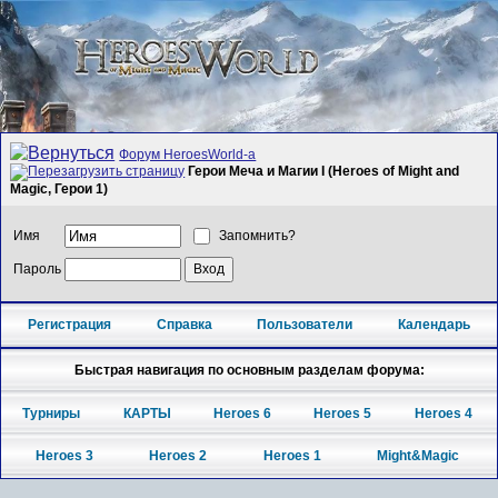
Форум HeroesWorld-а
Герои Меча и Магии I (Heroes of Might and
Magic, Герои 1)
Имя
Запомнить?
Пароль
Регистрация
Справка
Пользователи
Календарь
Быстрая навигация по основным разделам форума:
Турниры
КАРТЫ
Heroes 6
Heroes 5
Heroes 4
Heroes 3
Heroes 2
Heroes 1
Might&Magic