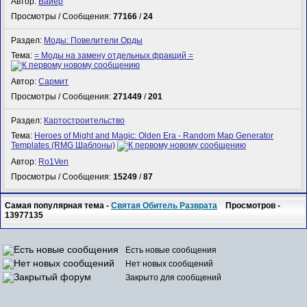
Автор:
Вайер
Просмотры / Сообщения:
77166
/
24
Раздел:
Моды: Повелители Орды
Тема:
= Моды на замену отдельных фракций =
Автор:
Сармит
Просмотры / Сообщения:
271449
/
201
Раздел:
Картостроительство
Тема:
Heroes of Might and Magic: Olden Era - Random Map Generator
Templates (RMG Шаблоны)
Автор:
Ro1Ven
Просмотры / Сообщения:
15249
/
87
Самая популярная тема -
Святая Обитель Разврата
Просмотров -
13977135
Есть новые сообщения
Нет новых сообщений
Закрыто для сообщений