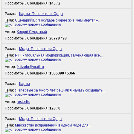
Просмотры / Сообщения:
143
/
2
Раздел:
Карты: Повелители Орды
Тема:
Сценарий[L]: "Государь скорее жив, чем мёртв" –...
Автор:
Кощей Смертный
Просмотры / Сообщения:
20778
/
98
Раздел:
Моды: Повелители Орды
Тема:
RTF - глобальная модификация, заменяющая все...
Автор:
fktifzobr@mail.ru
Просмотры / Сообщения:
1506390
/
5366
Раздел:
Карты
Тема:
Я впервые за много лет решился начать создавать...
Автор:
restertis
Просмотры / Сообщения:
128
/
0
Раздел:
Моды: Повелители Орды
Тема:
Множество исправлений в одном моде для...