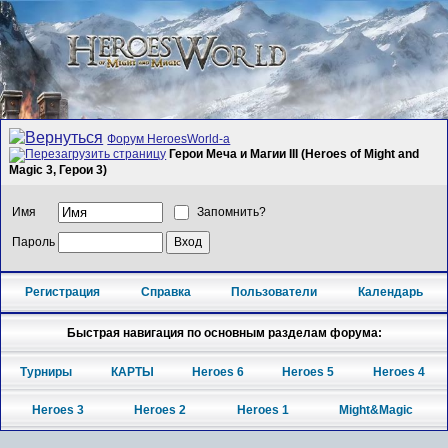
Форум HeroesWorld-а
Герои Меча и Магии III (Heroes of Might and
Magic 3, Герои 3)
Имя
Запомнить?
Пароль
Регистрация
Справка
Пользователи
Календарь
Быстрая навигация по основным разделам форума:
Турниры
КАРТЫ
Heroes 6
Heroes 5
Heroes 4
Heroes 3
Heroes 2
Heroes 1
Might&Magic