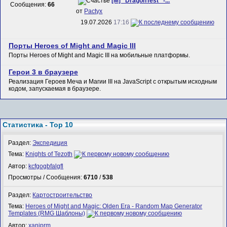
[M] "DragonTest" -...
Сообщения:
66
от
Pactyx
19.07.2026
17:16
Порты Heroes of Might and Magic III
Порты Heroes of Might and Magic III на мобильные платформы.
Герои 3 в браузере
Реализация Героев Меча и Магии III на JavaScript с открытым исходным
кодом, запускаемая в браузере.
Статистика - Top 10
Раздел:
Экспедиция
Тема:
Knights of Tezoth
Автор:
kcfgogbfalgfl
Просмотры / Сообщения:
6710
/
538
Раздел:
Картостроительство
Тема:
Heroes of Might and Magic: Olden Era - Random Map Generator
Templates (RMG Шаблоны)
Автор:
xaniprm