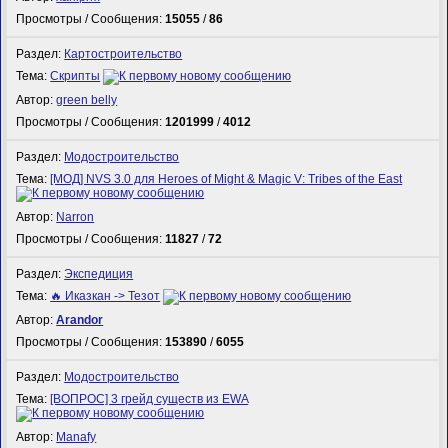
Просмотры / Сообщения:
15055
/
86
Раздел:
Картостроительство
Тема:
Скрипты
Автор:
green belly
Просмотры / Сообщения:
1201999
/
4012
Раздел:
Модостроительство
Тема:
[МОД] NVS 3.0 для Heroes of Might & Magic V: Tribes of the East
Автор:
Narron
Просмотры / Сообщения:
11827
/
72
Раздел:
Экспедиция
Тема:
🔥 Иказкан -> Тезот
Автор:
Arandor
Просмотры / Сообщения:
153890
/
6055
Раздел:
Модостроительство
Тема:
[ВОПРОС] 3 грейд существ из EWA
Автор:
Manafy