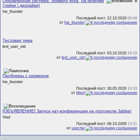
Обновленная система "боевого духа" на форуме
(лайки \ дизлайки)
hw_founder
Последний пост: 22.10.2020
00:48
от
hw_founder
Тестовая тема
test_user_old
Последний пост: 03.10.2020
18:10
от
test_user_old
Проблемы с сервером
hw_founder
Последний пост: 30.05.2020
19:33
от
Ment
[ОБЪЯВЛЕНИЕ] Запуск чат-конференции на протоколе Jabber
Vlad
Последний пост: 06.10.2009
23:31
от
user.hw