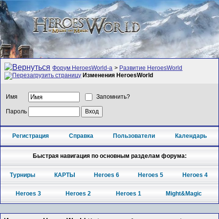
Форум HeroesWorld-а
>
Развитие HeroesWorld
Изменения HeroesWorld
Имя
Запомнить?
Пароль
Регистрация
Справка
Пользователи
Календарь
Быстрая навигация по основным разделам форума:
Турниры
КАРТЫ
Heroes 6
Heroes 5
Heroes 4
Heroes 3
Heroes 2
Heroes 1
Might&Magic