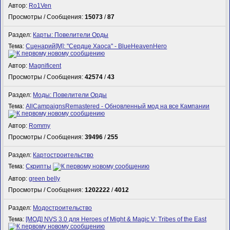
Автор:
Ro1Ven
Просмотры / Сообщения:
15073
/
87
Раздел:
Карты: Повелители Орды
Тема:
Сценарий[M]: "Сердце Хаоса" - BlueHeavenHero
Автор:
Magnificent
Просмотры / Сообщения:
42574
/
43
Раздел:
Моды: Повелители Орды
Тема:
AllCampaignsRemastered - Обновленный мод на все Кампании
Автор:
Rommy
Просмотры / Сообщения:
39496
/
255
Раздел:
Картостроительство
Тема:
Скрипты
Автор:
green belly
Просмотры / Сообщения:
1202222
/
4012
Раздел:
Модостроительство
Тема:
[МОД] NVS 3.0 для Heroes of Might & Magic V: Tribes of the East