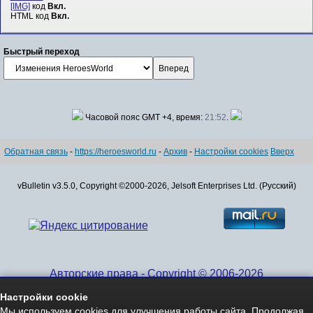
[IMG]
код
Вкл.
HTML код
Вкл.
Быстрый переход
Часовой пояс GMT +4, время:
21:52
.
Обратная связь
-
https://heroesworld.ru
-
Архив
-
Настройки cookies
Вверх
vBulletin v3.5.0, Copyright ©2000-2026, Jelsoft Enterprises Ltd. (Русский)
Авторские права - Copyright © 2006-2026
www.HeroesWorld.ru All rights reserved
Настройки cookie
Heroes World (English)
Мы используем cookies для улучшения работы сайта. Продолжая