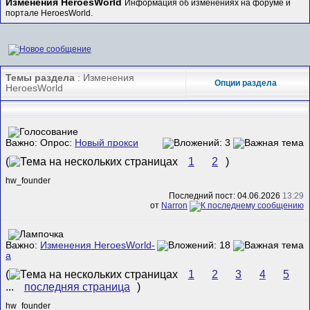
Изменения HeroesWorld
Информация об изменениях на форуме и
портале HeroesWorld.
Темы раздела
: Изменения
Опции раздела
HeroesWorld
Важно: Опрос:
Новый прокси
(
1
2
)
hw_founder
Последний пост: 04.06.2026
13:29
от
Narron
Важно:
Изменения HeroesWorld-
а
(
1
2
3
4
5
...
последняя страница
)
hw_founder