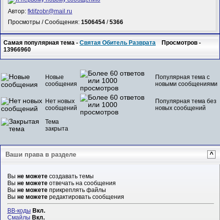
Автор:
fktifzobr@mail.ru
Просмотры / Сообщения:
1506454
/
5366
Самая популярная тема -
Святая Обитель Разврата
Просмотров -
13966960
Новые
Популярная тема с
сообщения
новыми сообщениями
Нет новых
Популярная тема без
сообщений
новых сообщений
Тема
закрыта
Ваши права в разделе
^
Вы
не можете
создавать темы
Вы
не можете
отвечать на сообщения
Вы
не можете
прикреплять файлы
Вы
не можете
редактировать сообщения
BB-коды
Вкл.
Смайлы
Вкл.