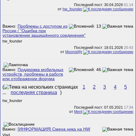
Последний пост: 30.04.2026
01:14
от
hw_founder
Важно:
Проблемы с доступом из
России / "Ошибка при
установлении защищённого соединения"
hw_founder
Последний пост: 18.01.2026
20:43
от
Mооnst@r
Важно:
Поддержка мобильных
устройств, проблемы в работе
или отображении форума
(
1
2
3
4
5
...
последняя страница
)
hw_founder
Последний пост: 07.05.2021
17:34
от
Ment
Важно:
[ИНФОРМАЦИЯ] Смена ника на HW
Vlad