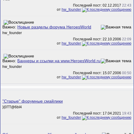
Последний пост: 02.12.2017
22:43
от
hw_founder
Важно:
Новые разделы форума HeroesWorld
hw_founder
Последний пост: 22.10.2006
22:09
от
hw_founder
Важно:
Баннеры и ссылки на www.HeroesWorld.ru
hw_founder
Последний пост: 15.07.2006
00:50
от
hw_founder
"Старые" форумные смайлики
}{0TT@6bI4
Последний пост: 17.04.2021
19:43
от
hw_founder