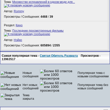
Тема:
Множество исправлений в одном моде для...
Автор:
Rommy
Просмотры / Сообщения:
4468
/
39
Раздел:
Кино
Тема:
Последние просмотренные фильмы
Автор:
Нэйко
Просмотры / Сообщения:
605894
/
2355
Самая популярная тема -
Святая Обитель Разврата
Просмотров -
13963517
Новые
Популярная тема с
сообщения
новыми сообщениями
Нет новых
Популярная тема без
сообщений
новых сообщений
Тема
закрыта