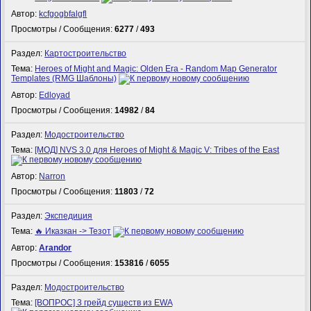
Автор:
kcfgogbfalgfl
Просмотры / Сообщения:
6277
/
493
Раздел:
Картостроительство
Тема:
Heroes of Might and Magic: Olden Era - Random Map Generator
Templates (RMG Шаблоны)
Автор:
Edloyad
Просмотры / Сообщения:
14982
/
84
Раздел:
Модостроительство
Тема:
[МОД] NVS 3.0 для Heroes of Might & Magic V: Tribes of the East
Автор:
Narron
Просмотры / Сообщения:
11803
/
72
Раздел:
Экспедиция
Тема:
🔥 Иказкан -> Тезот
Автор:
Arandor
Просмотры / Сообщения:
153816
/
6055
Раздел:
Модостроительство
Тема:
[ВОПРОС] 3 грейд существ из EWA