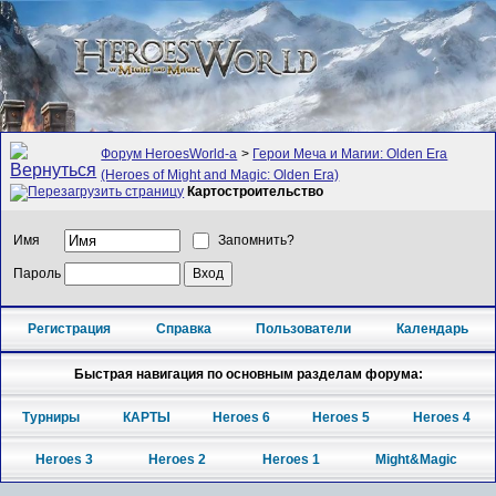
Форум HeroesWorld-а
>
Герои Меча и Магии: Olden Era
(Heroes of Might and Magic: Olden Era)
Картостроительство
Имя
Запомнить?
Пароль
Регистрация
Справка
Пользователи
Календарь
Быстрая навигация по основным разделам форума:
Турниры
КАРТЫ
Heroes 6
Heroes 5
Heroes 4
Heroes 3
Heroes 2
Heroes 1
Might&Magic