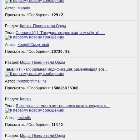
Автор:
Manafy
Просмотры / Сообщения:
129
/
2
Раздел:
Карты: Повелители Орды
Тема:
Сценарий[L]: "Государь скорее жив, чем мёртв" –...
Автор:
Кощей Смертный
Просмотры / Сообщения:
20730
/
98
Раздел:
Моды: Повелители Орды
Тема:
RTF - глобальная модификация, заменяющая все...
Автор:
fktifzobr@mail.ru
Просмотры / Сообщения:
1506268
/
5366
Раздел:
Карты
Тема:
Я впервые за много лет решился начать создавать...
Автор:
restertis
Просмотры / Сообщения:
114
/
0
Раздел:
Моды: Повелители Орды