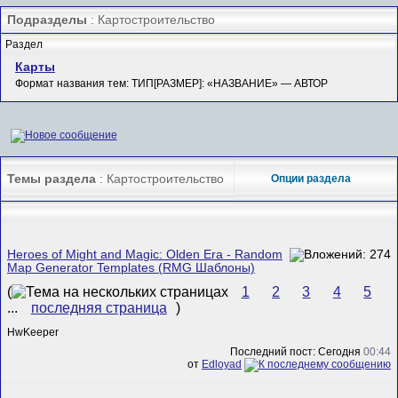
Подразделы
: Картостроительство
Раздел
Карты
Формат названия тем: ТИП[РАЗМЕР]: «НАЗВАНИЕ» — АВТОР
Темы раздела
: Картостроительство
Опции раздела
Heroes of Might and Magic: Olden Era - Random
Map Generator Templates (RMG Шаблоны)
(
1
2
3
4
5
...
последняя страница
)
HwKeeper
Последний пост: Сегодня
00:44
от
Edloyad